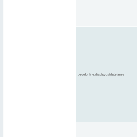
pegelonline.displaydstdatetimes