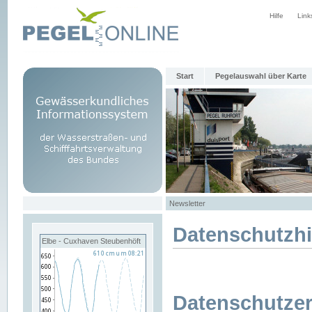
Hilfe
Link
Start
Pegelauswahl über Karte
Newsletter
Datenschutzh
Elbe - Cuxhaven Steubenhöft
Datenschutzer