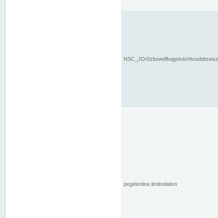
NSC_JOr0zbowdfkqgskdxhlvsebttsws
pegelonline.limitrelation