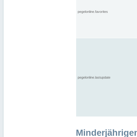
pegelonline.favorites
pegelonline.lastupdate
Minderjährige