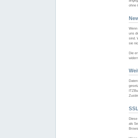
angeg
ohne i
New
Wenn 
uns d
sind.
sie ni
Die er
widerr
Wei
Daten,
gesetz
ITZBun
Zusti
SSL
Diese 
als S
Browse