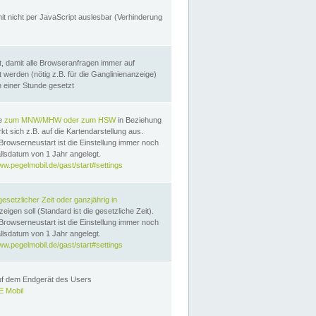
it nicht per JavaScript auslesbar (Verhinderung
, damit alle Browseranfragen immer auf
erden (nötig z.B. für die Ganglinienanzeige)
n einer Stunde gesetzt
te
zum MNW/MHW oder zum HSW
in Beziehung
t sich z.B. auf die Kartendarstellung aus.
Browserneustart ist die Einstellung immer noch
llsdatum von 1 Jahr angelegt.
ww.pegelmobil.de/gast/start#settings
gesetzlicher Zeit oder ganzjährig in
eigen soll (Standard ist die gesetzliche Zeit).
Browserneustart ist die Einstellung immer noch
llsdatum von 1 Jahr angelegt.
ww.pegelmobil.de/gast/start#settings
auf dem Endgerät des Users
 Mobil