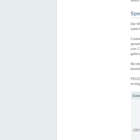
Wenn d
Spe
Die W
speic
Cooki
gespe
von C
gelös
Bei d
beste
PEGEL
ermögl
Coo
JSE