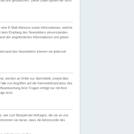
ei uns gespeichert. Diese Daten geben wir nicht
 eine E-Mail-Adresse sowie Informationen, welche
it dem Empfang des Newsletters einverstanden
sand der angeforderten Informationen und geben
 Versand des Newsletters können sie jederzeit
, werden an Dritte nur übermittelt, soweit dies
lle von Angriffen auf die Internetinfrastruktur des
Beantwortung ihrer Fragen erfolgt nur mit ihrer
gt nicht.
, wie zum Beispiel der Anfragen, die sie an uns
erkennen sie daran, dass die Adresszeile des