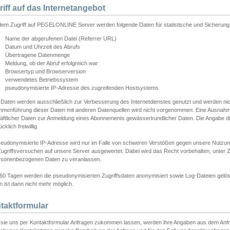
riff auf das Internetangebot
edem Zugriff auf PEGELONLINE Server werden folgende Daten für statistische und Sicherun
Name der abgerufenen Datei (Referrer URL)
Datum und Uhrzeit des Abrufs
Übertragene Datenmenge
Meldung, ob der Abruf erfolgreich war
Browsertyp und Browserversion
verwendetes Betriebssystem
pseudonymisierte IP-Adresse des zugreifenden Hostsystems
 Daten werden ausschließlich zur Verbesserung des Internetdienstes genutzt und werden ni
menführung dieser Daten mit anderen Datenquellen wird nicht vorgenommen. Eine Ausnahme 
äftlicher Daten zur Anmeldung eines Abonnements gewässerkundlicher Daten. Die Angabe die
cklich freiwillig.
seudonymisierte IP-Adresse wird nur im Falle von schweren Verstößen gegen unsere Nutzun
Zugriffsversuchen auf unsere Server ausgewertet. Dabei wird das Recht vorbehalten, unter Z
rsonenbezogenen Daten zu veranlassen.
60 Tagen werden die pseudonymisierten Zugriffsdaten anonymisiert sowie Log-Dateien gelösc
 ist dann nicht mehr möglich.
taktformular
sie uns per Kontaktformular Anfragen zukommen lassen, werden ihre Angaben aus dem Anfrag