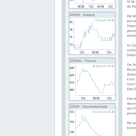
VI al
die R
RHEIN - Koblenz
Die W
perso
Daten
geset
werde
Im Zu
verbe
Daten
DONAU - Passau
Die N
Bei j
Aktion
Form 
nicht 
Eine R
Eine 
dieser
ODER - Eisenhüttenstadt
des P
persön
Wir we
lücken