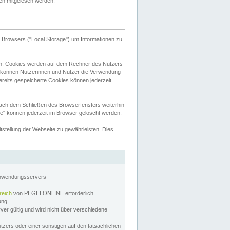
tten mitgelesen werden.
Browsers ("Local Storage") um Informationen zu
n. Cookies werden auf dem Rechner des Nutzers
 können Nutzerinnen und Nutzer die Verwendung
ereits gespeicherte Cookies können jederzeit
nach dem Schließen des Browserfensters weiterhin
e" können jederzeit im Browser gelöscht werden.
stellung der Webseite zu gewährleisten. Dies
Anwendungsservers
reich
von PEGELONLINE erforderlich
zung
rver gültig und wird nicht über verschiedene
utzers oder einer sonstigen auf den tatsächlichen