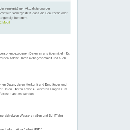
 der regelmäßigen Aktualisierung der
omit wird sichergestellt, dass die Benutzerin oder
 angezeigt bekommt.
 Mobil
 personenbezogenen Daten an uns übermitteln. Es
werden solche Daten nicht gesammelt und auch
ogenen Daten, deren Herkunft und Empfänger und
er Daten. Hierzu sowie zu weiteren Fragen zum
 Adresse an uns wenden.
neraldirektion Wasserstraßen und Schifffahrt
nd Informationsfreiheit (BfDI).