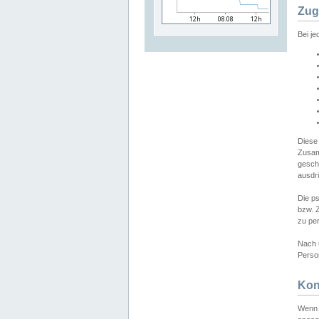
Zug
Bei j
Diese
Zusam
gesch
ausdrü
Die p
bzw. 
zu pe
Nach 
Person
Kon
Wenn 