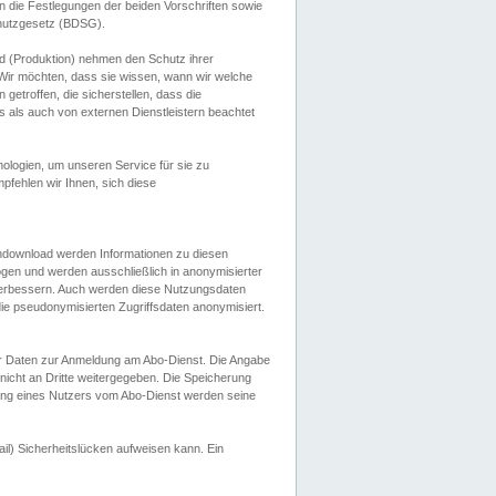
 die Festlegungen der beiden Vorschriften sowie
hutzgesetz (BDSG).
 (Produktion) nehmen den Schutz ihrer
ir möchten, dass sie wissen, wann wir welche
etroffen, die sicherstellen, dass die
 als auch von externen Dienstleistern beachtet
ologien, um unseren Service für sie zu
fehlen wir Ihnen, sich diese
endownload werden Informationen zu diesen
ogen und werden ausschließlich in anonymisierter
verbessern. Auch werden diese Nutzungsdaten
ie pseudonymisierten Zugriffsdaten anonymisiert.
her Daten zur Anmeldung am Abo-Dienst. Die Angabe
 nicht an Dritte weitergegeben. Die Speicherung
dung eines Nutzers vom Abo-Dienst werden seine
il) Sicherheitslücken aufweisen kann. Ein