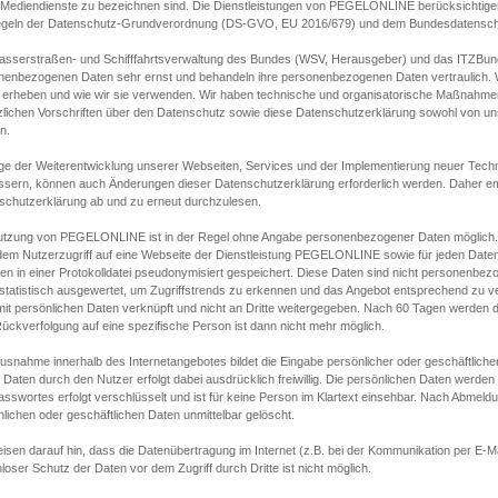
s Mediendienste zu bezeichnen sind. Die Dienstleistungen von PEGELONLINE berücksichtigen
egeln der Datenschutz-Grundverordnung (DS-GVO, EU 2016/679) und dem Bundesdatensc
asserstraßen- und Schifffahrtsverwaltung des Bundes (WSV, Herausgeber) und das ITZBund
nenbezogenen Daten sehr ernst und behandeln ihre personenbezogenen Daten vertraulich. W
 erheben und wie wir sie verwenden. Wir haben technische und organisatorische Maßnahmen g
zlichen Vorschriften über den Datenschutz sowie diese Datenschutzerklärung sowohl von uns
n.
ge der Weiterentwicklung unserer Webseiten, Services und der Implementierung neuer Techn
ssern, können auch Änderungen dieser Datenschutzerklärung erforderlich werden. Daher emp
schutzerklärung ab und zu erneut durchzulesen.
utzung von PEGELONLINE ist in der Regel ohne Angabe personenbezogener Daten möglich.
edem Nutzerzugriff auf eine Webseite der Dienstleistung PEGELONLINE sowie für jeden Dat
en in einer Protokolldatei pseudonymisiert gespeichert. Diese Daten sind nicht personenbez
statistisch ausgewertet, um Zugriffstrends zu erkennen und das Angebot entsprechend zu 
mit persönlichen Daten verknüpft und nicht an Dritte weitergegeben. Nach 60 Tagen werden d
ückverfolgung auf eine spezifische Person ist dann nicht mehr möglich.
Ausnahme innerhalb des Internetangebotes bildet die Eingabe persönlicher oder geschäftlic
 Daten durch den Nutzer erfolgt dabei ausdrücklich freiwillig. Die persönlichen Daten werden
asswortes erfolgt verschlüsselt und ist für keine Person im Klartext einsehbar. Nach Abmel
lichen oder geschäftlichen Daten unmittelbar gelöscht.
isen darauf hin, dass die Datenübertragung im Internet (z.B. bei der Kommunikation per E-Ma
loser Schutz der Daten vor dem Zugriff durch Dritte ist nicht möglich.