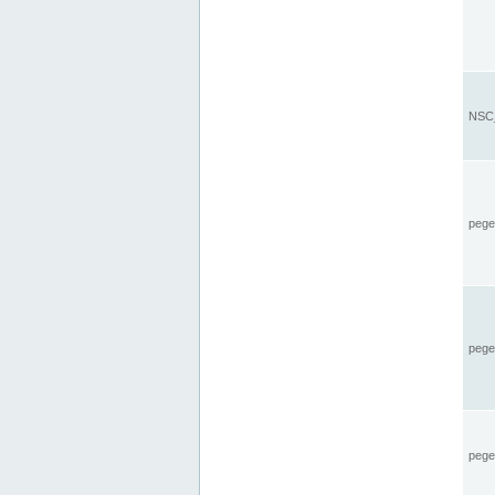
NSC_
pegel
pege
pegel