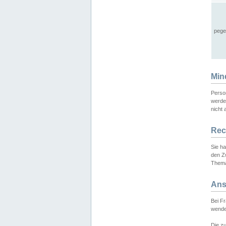
pege
Min
Perso
werde
nicht 
Rec
Sie h
den Z
Thema
Ans
Bei F
wende
Die zu