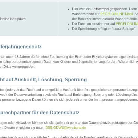
Hier wird ein Zeitstempel gespeichert. Dient
Wasserstände auf
PEGELONLINE Mobil
. S
lonline.lastupdate
der Benutzer immer aktuelle Wasserstände
Die Funktion existiert nur auf
PEGELONLINE
Die Speicherung erfolgt im "Local Storage"
derjährigenschutz
nen unter 18 Jahren dürfen ohne Zustimmung der Eltern oder Erziehungsberechtigten keine
n keine personenbezogenen Daten von Kindern und Jugendlichen angefordert. Wissentlich 
an Dritte weitergegeben.
ht auf Auskunft, Löschung, Sperrung
aben jederzeit das Recht auf unentgeltliche Auskunft über ihre gespeicherten personenbez
weck der Datenverarbeitung sowie ein Recht auf Berichtigung, Sperrung oder Löschung dies
 personenbezogene Daten können sie sich jederzeit unter der im Impressum angegebenen
prechpartner für den Datenschutz
ragen oder Hinweisen können sie sich jederzeit gern an den Datenschutzbeauftragten der Ge
n. Diesen erreichen sie unter:
DSB.GDWS@wsv.bund.de
ständige datenschutzrechtliche Aufsichtsbehörde ist die Bundesbeauftragte für Datenschutz u