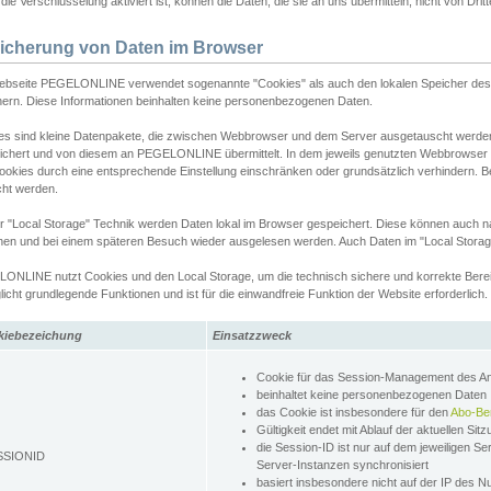
ie Verschlüsselung aktiviert ist, können die Daten, die sie an uns übermitteln, nicht von Dri
icherung von Daten im Browser
ebseite PEGELONLINE verwendet sogenannte "Cookies" als auch den lokalen Speicher des 
hern. Diese Informationen beinhalten keine personenbezogenen Daten.
es sind kleine Datenpakete, die zwischen Webbrowser und dem Server ausgetauscht werde
ichert und von diesem an PEGELONLINE übermittelt. In dem jeweils genutzten Webbrowser
ookies durch eine entsprechende Einstellung einschränken oder grundsätzlich verhindern. B
cht werden.
er "Local Storage" Technik werden Daten lokal im Browser gespeichert. Diese können auch 
hen und bei einem späteren Besuch wieder ausgelesen werden. Auch Daten im "Local Storag
ONLINE nutzt Cookies und den Local Storage, um die technisch sichere und korrekte Bereit
icht grundlegende Funktionen und ist für die einwandfreie Funktion der Website erforderlich.
kiebezeichung
Einsatzzweck
Cookie für das Session-Management des 
beinhaltet keine personenbezogenen Daten
das Cookie ist insbesondere für den
Abo-Be
Gültigkeit endet mit Ablauf der aktuellen Sit
die Session-ID ist nur auf dem jeweiligen Se
SSIONID
Server-Instanzen synchronisiert
basiert insbesondere nicht auf der IP des N