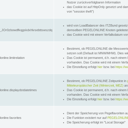
Nutzer zurückverfolgbaren Information
das Cookie ist auf HttpOnly gesetzt und dam
von "session theft")
wird von LoadBalancer des ITZBund gesetzt
JOr0zbowdfkqgskdxhlvsebttswszdq
demselben PEGELONLINE Knoten geleitetet w
das Cookie wird mit einem Verfallsdatum vo
Bestimmt, ob PEGELONLINE die Messwer
setzen soll (Default ist MNW/MHW). Dies wirk
online.limitrelation
Das Cookie ist permanent, d.h. nach einem 
vorhanden. Das Cookie wird mit einem Verfa
Die Einstellung erfolgt
hier
bzw. bei
https://w
Bestimmt, ob PEGELONLINE Zeitpunkte in
Mitteleuropäischer Zeit (Winterzeit, MEZ)
anz
lonline.displaydstdatetimes
Das Cookie ist permanent, d.h. nach einem 
vorhanden. Das Cookie wird mit einem Verfa
Die Einstellung erfolgt
hier
bzw. bei
https://w
Dient der Speicherung von Pegelfavoriten 
online.favorites
Die Funktion existiert nur auf
PEGELONLINE
Die Speicherung erfolgt im "Local Storage"