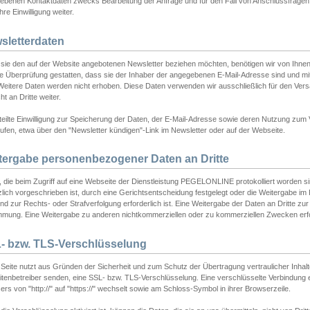
ebenen Kontaktdaten zwecks Bearbeitung der Anfrage und für den Fall von Anschlussfragen b
hre Einwilligung weiter.
sletterdaten
sie den auf der Website angebotenen Newsletter beziehen möchten, benötigen wir von Ihnen
ie Überprüfung gestatten, dass sie der Inhaber der angegebenen E-Mail-Adresse sind und m
 Weitere Daten werden nicht erhoben. Diese Daten verwenden wir ausschließlich für den Ver
cht an Dritte weiter.
teilte Einwilligung zur Speicherung der Daten, der E-Mail-Adresse sowie deren Nutzung zum
ufen, etwa über den "Newsletter kündigen"-Link im Newsletter oder auf der Webseite.
tergabe personenbezogener Daten an Dritte
 die beim Zugriff auf eine Webseite der Dienstleistung PEGELONLINE protokolliert worden sind
lich vorgeschrieben ist, durch eine Gerichtsentscheidung festgelegt oder die Weitergabe im Fa
d zur Rechts- oder Strafverfolgung erforderlich ist. Eine Weitergabe der Daten an Dritte zur 
mmung. Eine Weitergabe zu anderen nichtkommerziellen oder zu kommerziellen Zwecken erfol
- bzw. TLS-Verschlüsselung
Seite nutzt aus Gründen der Sicherheit und zum Schutz der Übertragung vertraulicher Inhalte
eitenbetreiber senden, eine SSL- bzw. TLS-Verschlüsselung. Eine verschlüsselte Verbindung 
rs von "http://" auf "https://" wechselt sowie am Schloss-Symbol in ihrer Browserzeile.