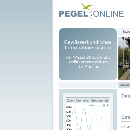
Start
Newsle
Dat
Elbe - Cuxhaven Steubenhöft
Dat
PEGEL