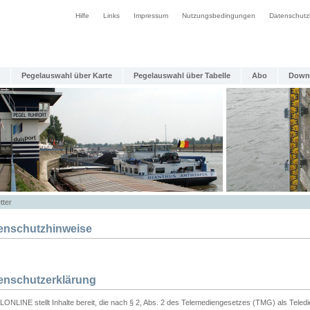
Hilfe
Links
Impressum
Nutzungsbedingungen
Datenschutz
Pegelauswahl über Karte
Pegelauswahl über Tabelle
Abo
Down
tter
enschutzhinweise
enschutzerklärung
ONLINE stellt Inhalte bereit, die nach § 2, Abs. 2 des Telemediengesetzes (TMG) als Teled