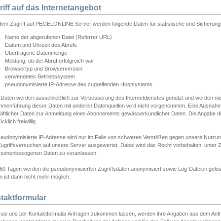
riff auf das Internetangebot
edem Zugriff auf PEGELONLINE Server werden folgende Daten für statistische und Sicherun
Name der abgerufenen Datei (Referrer URL)
Datum und Uhrzeit des Abrufs
Übertragene Datenmenge
Meldung, ob der Abruf erfolgreich war
Browsertyp und Browserversion
verwendetes Betriebssystem
pseudonymisierte IP-Adresse des zugreifenden Hostsystems
 Daten werden ausschließlich zur Verbesserung des Internetdienstes genutzt und werden ni
menführung dieser Daten mit anderen Datenquellen wird nicht vorgenommen. Eine Ausnahme 
äftlicher Daten zur Anmeldung eines Abonnements gewässerkundlicher Daten. Die Angabe die
cklich freiwillig.
seudonymisierte IP-Adresse wird nur im Falle von schweren Verstößen gegen unsere Nutzun
Zugriffsversuchen auf unsere Server ausgewertet. Dabei wird das Recht vorbehalten, unter Z
rsonenbezogenen Daten zu veranlassen.
60 Tagen werden die pseudonymisierten Zugriffsdaten anonymisiert sowie Log-Dateien gelösc
 ist dann nicht mehr möglich.
taktformular
sie uns per Kontaktformular Anfragen zukommen lassen, werden ihre Angaben aus dem Anfrag