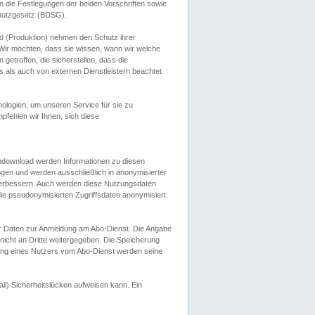
 die Festlegungen der beiden Vorschriften sowie
hutzgesetz (BDSG).
 (Produktion) nehmen den Schutz ihrer
ir möchten, dass sie wissen, wann wir welche
etroffen, die sicherstellen, dass die
 als auch von externen Dienstleistern beachtet
ologien, um unseren Service für sie zu
fehlen wir Ihnen, sich diese
endownload werden Informationen zu diesen
ogen und werden ausschließlich in anonymisierter
verbessern. Auch werden diese Nutzungsdaten
ie pseudonymisierten Zugriffsdaten anonymisiert.
her Daten zur Anmeldung am Abo-Dienst. Die Angabe
 nicht an Dritte weitergegeben. Die Speicherung
dung eines Nutzers vom Abo-Dienst werden seine
il) Sicherheitslücken aufweisen kann. Ein