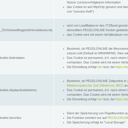
Nutzer zurückverfolgbaren Information
das Cookie ist auf HttpOnly gesetzt und dam
von "session theft")
wird von LoadBalancer des ITZBund gesetzt
JOr0zbowdfkqgskdxhlvsebttswszdq
demselben PEGELONLINE Knoten geleitetet w
das Cookie wird mit einem Verfallsdatum vo
Bestimmt, ob PEGELONLINE die Messwer
setzen soll (Default ist MNW/MHW). Dies wirk
online.limitrelation
Das Cookie ist permanent, d.h. nach einem 
vorhanden. Das Cookie wird mit einem Verfa
Die Einstellung erfolgt
hier
bzw. bei
https://w
Bestimmt, ob PEGELONLINE Zeitpunkte in
Mitteleuropäischer Zeit (Winterzeit, MEZ)
anz
lonline.displaydstdatetimes
Das Cookie ist permanent, d.h. nach einem 
vorhanden. Das Cookie wird mit einem Verfa
Die Einstellung erfolgt
hier
bzw. bei
https://w
Dient der Speicherung von Pegelfavoriten 
online.favorites
Die Funktion existiert nur auf
PEGELONLINE
Die Speicherung erfolgt im "Local Storage"