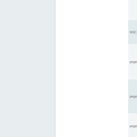
NSC_
pegel
pege
pegel