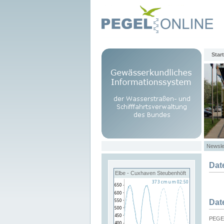
Start
Newsle
Dat
Elbe - Cuxhaven Steubenhöft
Dat
PEGEL