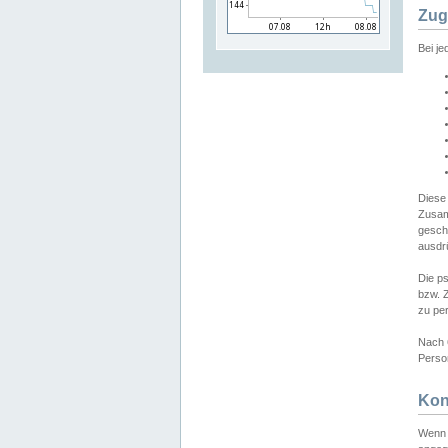
Zug
Bei j
Diese
Zusam
gesch
ausdrü
Die p
bzw. 
zu pe
Nach 
Person
Kon
Wenn 