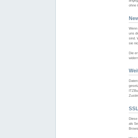
angeg
ohne i
New
Wenn 
uns d
sind.
sie ni
Die er
widerr
Wei
Daten,
gesetz
ITZBun
Zusti
SSL
Diese 
als S
Browse