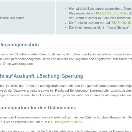
Hier wird ein Zeitstempel gespeichert. Dient
Wasserstände auf
PEGELONLINE Mobil
. S
lonline.lastupdate
der Benutzer immer aktuelle Wasserstände
Die Funktion existiert nur auf
PEGELONLINE
Die Speicherung erfolgt im "Local Storage"
derjährigenschutz
nen unter 18 Jahren dürfen ohne Zustimmung der Eltern oder Erziehungsberechtigten keine
n keine personenbezogenen Daten von Kindern und Jugendlichen angefordert. Wissentlich 
an Dritte weitergegeben.
ht auf Auskunft, Löschung, Sperrung
aben jederzeit das Recht auf unentgeltliche Auskunft über ihre gespeicherten personenbez
weck der Datenverarbeitung sowie ein Recht auf Berichtigung, Sperrung oder Löschung dies
 personenbezogene Daten können sie sich jederzeit unter der im Impressum angegebenen
prechpartner für den Datenschutz
ragen oder Hinweisen können sie sich jederzeit gern an den Datenschutzbeauftragten der Ge
n. Diesen erreichen sie unter:
DSB.GDWS@wsv.bund.de
ständige datenschutzrechtliche Aufsichtsbehörde ist die Bundesbeauftragte für Datenschutz u