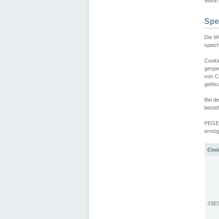
Wenn d
Spe
Die W
speic
Cooki
gespe
von C
gelös
Bei d
beste
PEGEL
ermögl
Coo
JSE