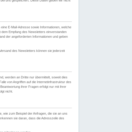
ei uns gespeichert. Diese Daten geben wir nicht
 eine E-Mail-Adresse sowie Informationen, welche
it dem Empfang des Newsletters einverstanden
sand der angeforderten Informationen und geben
 Versand des Newsletters können sie jederzeit
, werden an Dritte nur übermittelt, soweit dies
lle von Angriffen auf die Internetinfrastruktur des
Beantwortung ihrer Fragen erfolgt nur mit ihrer
gt nicht.
, wie zum Beispiel der Anfragen, die sie an uns
erkennen sie daran, dass die Adresszeile des