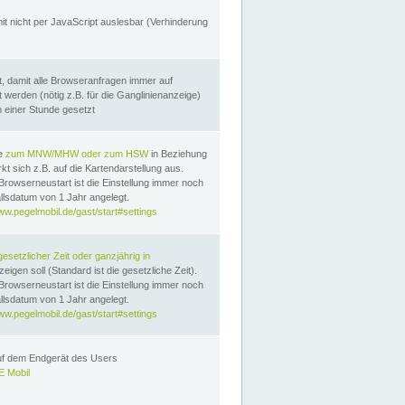
it nicht per JavaScript auslesbar (Verhinderung
, damit alle Browseranfragen immer auf
erden (nötig z.B. für die Ganglinienanzeige)
n einer Stunde gesetzt
te
zum MNW/MHW oder zum HSW
in Beziehung
t sich z.B. auf die Kartendarstellung aus.
Browserneustart ist die Einstellung immer noch
llsdatum von 1 Jahr angelegt.
ww.pegelmobil.de/gast/start#settings
gesetzlicher Zeit oder ganzjährig in
eigen soll (Standard ist die gesetzliche Zeit).
Browserneustart ist die Einstellung immer noch
llsdatum von 1 Jahr angelegt.
ww.pegelmobil.de/gast/start#settings
auf dem Endgerät des Users
 Mobil