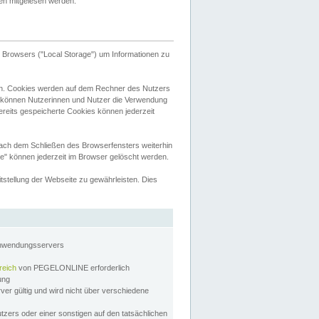
tten mitgelesen werden.
Browsers ("Local Storage") um Informationen zu
n. Cookies werden auf dem Rechner des Nutzers
 können Nutzerinnen und Nutzer die Verwendung
ereits gespeicherte Cookies können jederzeit
nach dem Schließen des Browserfensters weiterhin
e" können jederzeit im Browser gelöscht werden.
stellung der Webseite zu gewährleisten. Dies
Anwendungsservers
reich
von PEGELONLINE erforderlich
zung
rver gültig und wird nicht über verschiedene
utzers oder einer sonstigen auf den tatsächlichen