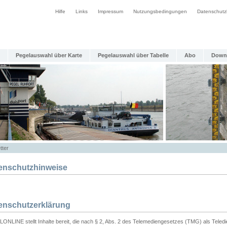
Hilfe
Links
Impressum
Nutzungsbedingungen
Datenschutz
Pegelauswahl über Karte
Pegelauswahl über Tabelle
Abo
Down
tter
enschutzhinweise
enschutzerklärung
ONLINE stellt Inhalte bereit, die nach § 2, Abs. 2 des Telemediengesetzes (TMG) als Teled