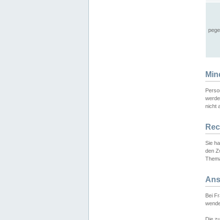
pege
Min
Perso
werde
nicht 
Rec
Sie h
den Z
Thema
Ans
Bei F
wende
Die zu