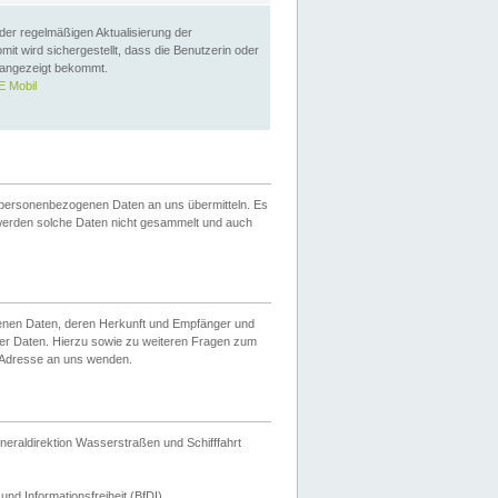
 der regelmäßigen Aktualisierung der
omit wird sichergestellt, dass die Benutzerin oder
 angezeigt bekommt.
 Mobil
 personenbezogenen Daten an uns übermitteln. Es
werden solche Daten nicht gesammelt und auch
ogenen Daten, deren Herkunft und Empfänger und
er Daten. Hierzu sowie zu weiteren Fragen zum
 Adresse an uns wenden.
neraldirektion Wasserstraßen und Schifffahrt
nd Informationsfreiheit (BfDI).