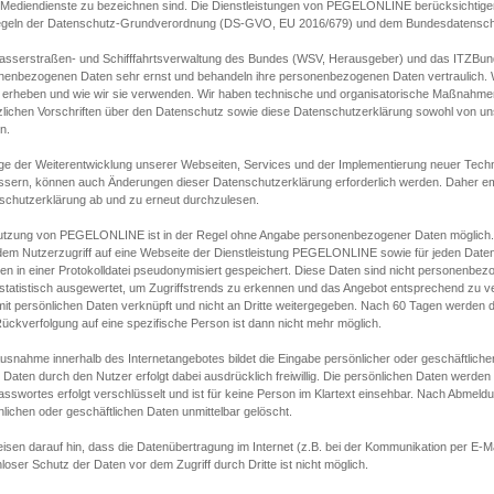
s Mediendienste zu bezeichnen sind. Die Dienstleistungen von PEGELONLINE berücksichtigen
egeln der Datenschutz-Grundverordnung (DS-GVO, EU 2016/679) und dem Bundesdatensc
asserstraßen- und Schifffahrtsverwaltung des Bundes (WSV, Herausgeber) und das ITZBund
nenbezogenen Daten sehr ernst und behandeln ihre personenbezogenen Daten vertraulich. W
 erheben und wie wir sie verwenden. Wir haben technische und organisatorische Maßnahmen g
zlichen Vorschriften über den Datenschutz sowie diese Datenschutzerklärung sowohl von uns
n.
ge der Weiterentwicklung unserer Webseiten, Services und der Implementierung neuer Techn
ssern, können auch Änderungen dieser Datenschutzerklärung erforderlich werden. Daher emp
schutzerklärung ab und zu erneut durchzulesen.
utzung von PEGELONLINE ist in der Regel ohne Angabe personenbezogener Daten möglich.
edem Nutzerzugriff auf eine Webseite der Dienstleistung PEGELONLINE sowie für jeden Dat
en in einer Protokolldatei pseudonymisiert gespeichert. Diese Daten sind nicht personenbez
statistisch ausgewertet, um Zugriffstrends zu erkennen und das Angebot entsprechend zu 
mit persönlichen Daten verknüpft und nicht an Dritte weitergegeben. Nach 60 Tagen werden d
ückverfolgung auf eine spezifische Person ist dann nicht mehr möglich.
Ausnahme innerhalb des Internetangebotes bildet die Eingabe persönlicher oder geschäftlic
 Daten durch den Nutzer erfolgt dabei ausdrücklich freiwillig. Die persönlichen Daten werden
asswortes erfolgt verschlüsselt und ist für keine Person im Klartext einsehbar. Nach Abmel
lichen oder geschäftlichen Daten unmittelbar gelöscht.
isen darauf hin, dass die Datenübertragung im Internet (z.B. bei der Kommunikation per E-Ma
loser Schutz der Daten vor dem Zugriff durch Dritte ist nicht möglich.