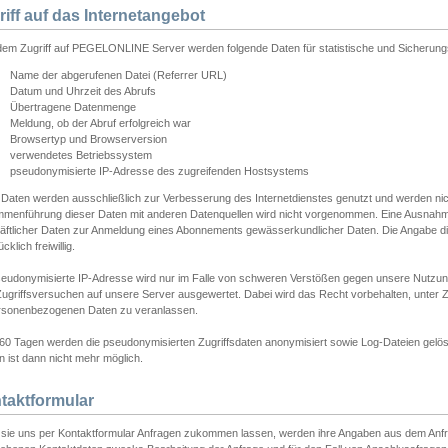
riff auf das Internetangebot
edem Zugriff auf PEGELONLINE Server werden folgende Daten für statistische und Sicherun
Name der abgerufenen Datei (Referrer URL)
Datum und Uhrzeit des Abrufs
Übertragene Datenmenge
Meldung, ob der Abruf erfolgreich war
Browsertyp und Browserversion
verwendetes Betriebssystem
pseudonymisierte IP-Adresse des zugreifenden Hostsystems
 Daten werden ausschließlich zur Verbesserung des Internetdienstes genutzt und werden ni
menführung dieser Daten mit anderen Datenquellen wird nicht vorgenommen. Eine Ausnahme 
äftlicher Daten zur Anmeldung eines Abonnements gewässerkundlicher Daten. Die Angabe die
cklich freiwillig.
seudonymisierte IP-Adresse wird nur im Falle von schweren Verstößen gegen unsere Nutzun
Zugriffsversuchen auf unsere Server ausgewertet. Dabei wird das Recht vorbehalten, unter Z
rsonenbezogenen Daten zu veranlassen.
60 Tagen werden die pseudonymisierten Zugriffsdaten anonymisiert sowie Log-Dateien gelösc
 ist dann nicht mehr möglich.
taktformular
sie uns per Kontaktformular Anfragen zukommen lassen, werden ihre Angaben aus dem Anfrag