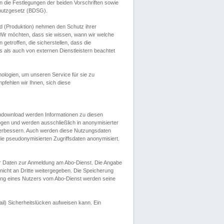
 die Festlegungen der beiden Vorschriften sowie
hutzgesetz (BDSG).
 (Produktion) nehmen den Schutz ihrer
ir möchten, dass sie wissen, wann wir welche
etroffen, die sicherstellen, dass die
 als auch von externen Dienstleistern beachtet
ologien, um unseren Service für sie zu
fehlen wir Ihnen, sich diese
endownload werden Informationen zu diesen
ogen und werden ausschließlich in anonymisierter
verbessern. Auch werden diese Nutzungsdaten
ie pseudonymisierten Zugriffsdaten anonymisiert.
her Daten zur Anmeldung am Abo-Dienst. Die Angabe
 nicht an Dritte weitergegeben. Die Speicherung
dung eines Nutzers vom Abo-Dienst werden seine
il) Sicherheitslücken aufweisen kann. Ein