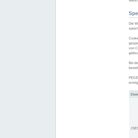
Wenn d
Spe
Die W
speic
Cooki
gespe
von C
gelös
Bei d
beste
PEGEL
ermögl
Coo
JSE