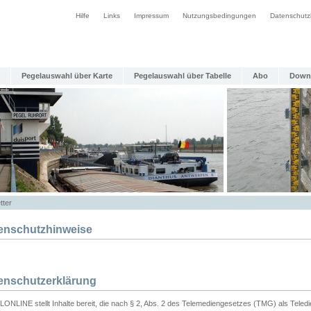
Hilfe
Links
Impressum
Nutzungsbedingungen
Datenschutz
Pegelauswahl über Karte
Pegelauswahl über Tabelle
Abo
Down
tter
enschutzhinweise
enschutzerklärung
ONLINE stellt Inhalte bereit, die nach § 2, Abs. 2 des Telemediengesetzes (TMG) als Teled