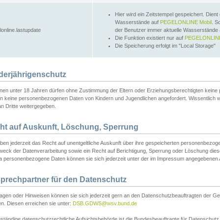
Hier wird ein Zeitstempel gespeichert. Dient
Wasserstände auf
PEGELONLINE Mobil
. S
lonline.lastupdate
der Benutzer immer aktuelle Wasserstände
Die Funktion existiert nur auf
PEGELONLINE
Die Speicherung erfolgt im "Local Storage"
derjährigenschutz
nen unter 18 Jahren dürfen ohne Zustimmung der Eltern oder Erziehungsberechtigten keine
n keine personenbezogenen Daten von Kindern und Jugendlichen angefordert. Wissentlich 
an Dritte weitergegeben.
ht auf Auskunft, Löschung, Sperrung
aben jederzeit das Recht auf unentgeltliche Auskunft über ihre gespeicherten personenbez
weck der Datenverarbeitung sowie ein Recht auf Berichtigung, Sperrung oder Löschung dies
 personenbezogene Daten können sie sich jederzeit unter der im Impressum angegebenen
prechpartner für den Datenschutz
ragen oder Hinweisen können sie sich jederzeit gern an den Datenschutzbeauftragten der Ge
n. Diesen erreichen sie unter:
DSB.GDWS@wsv.bund.de
ständige datenschutzrechtliche Aufsichtsbehörde ist die Bundesbeauftragte für Datenschutz u