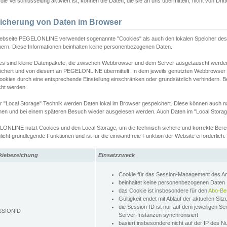
ie Verschlüsselung aktiviert ist, können die Daten, die sie an uns übermitteln, nicht von Dri
icherung von Daten im Browser
ebseite PEGELONLINE verwendet sogenannte "Cookies" als auch den lokalen Speicher des 
hern. Diese Informationen beinhalten keine personenbezogenen Daten.
es sind kleine Datenpakete, die zwischen Webbrowser und dem Server ausgetauscht werde
ichert und von diesem an PEGELONLINE übermittelt. In dem jeweils genutzten Webbrowser
ookies durch eine entsprechende Einstellung einschränken oder grundsätzlich verhindern. B
cht werden.
er "Local Storage" Technik werden Daten lokal im Browser gespeichert. Diese können auch 
hen und bei einem späteren Besuch wieder ausgelesen werden. Auch Daten im "Local Storag
ONLINE nutzt Cookies und den Local Storage, um die technisch sichere und korrekte Bereit
icht grundlegende Funktionen und ist für die einwandfreie Funktion der Website erforderlich.
kiebezeichung
Einsatzzweck
Cookie für das Session-Management des 
beinhaltet keine personenbezogenen Daten
das Cookie ist insbesondere für den
Abo-Be
Gültigkeit endet mit Ablauf der aktuellen Sit
die Session-ID ist nur auf dem jeweiligen Se
SSIONID
Server-Instanzen synchronisiert
basiert insbesondere nicht auf der IP des N