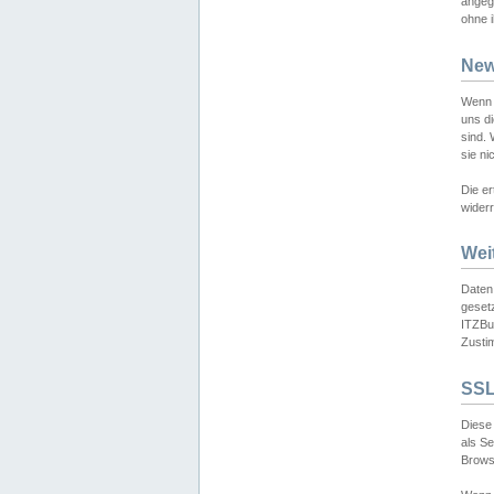
angeg
ohne i
New
Wenn 
uns d
sind.
sie ni
Die er
widerr
Wei
Daten,
gesetz
ITZBun
Zusti
SSL
Diese 
als S
Browse