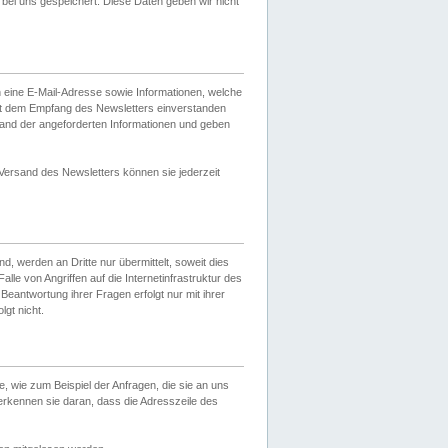
ei uns gespeichert. Diese Daten geben wir nicht
 eine E-Mail-Adresse sowie Informationen, welche
it dem Empfang des Newsletters einverstanden
sand der angeforderten Informationen und geben
 Versand des Newsletters können sie jederzeit
, werden an Dritte nur übermittelt, soweit dies
lle von Angriffen auf die Internetinfrastruktur des
Beantwortung ihrer Fragen erfolgt nur mit ihrer
gt nicht.
, wie zum Beispiel der Anfragen, die sie an uns
erkennen sie daran, dass die Adresszeile des