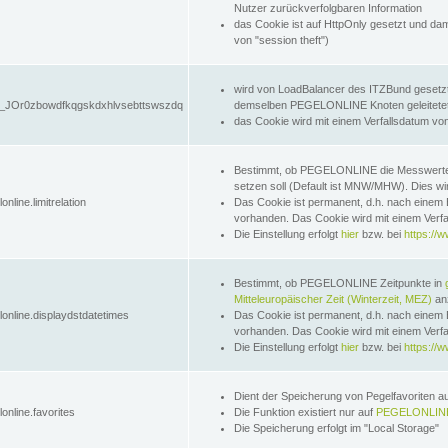
Nutzer zurückverfolgbaren Information
das Cookie ist auf HttpOnly gesetzt und dam
von "session theft")
wird von LoadBalancer des ITZBund gesetzt
JOr0zbowdfkqgskdxhlvsebttswszdq
demselben PEGELONLINE Knoten geleitetet w
das Cookie wird mit einem Verfallsdatum vo
Bestimmt, ob PEGELONLINE die Messwer
setzen soll (Default ist MNW/MHW). Dies wirk
online.limitrelation
Das Cookie ist permanent, d.h. nach einem 
vorhanden. Das Cookie wird mit einem Verfa
Die Einstellung erfolgt
hier
bzw. bei
https://w
Bestimmt, ob PEGELONLINE Zeitpunkte in
Mitteleuropäischer Zeit (Winterzeit, MEZ)
anz
lonline.displaydstdatetimes
Das Cookie ist permanent, d.h. nach einem 
vorhanden. Das Cookie wird mit einem Verfa
Die Einstellung erfolgt
hier
bzw. bei
https://w
Dient der Speicherung von Pegelfavoriten 
online.favorites
Die Funktion existiert nur auf
PEGELONLINE
Die Speicherung erfolgt im "Local Storage"