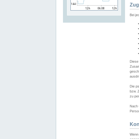
Zug
Bei j
Diese
Zusam
gesch
ausdrü
Die p
bzw. 
zu pe
Nach 
Person
Kon
Wenn 