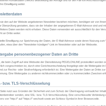
ebenen Kontaktdaten zwecks Bearbeitung der Anfrage und für den Fall von Anschlussfragen b
hre Einwilligung weiter.
sletterdaten
sie den auf der Website angebotenen Newsletter beziehen möchten, benötigen wir von Ihnen
ie Überprüfung gestatten, dass sie der Inhaber der angegebenen E-Mail-Adresse sind und m
 Weitere Daten werden nicht erhoben. Diese Daten verwenden wir ausschließlich für den Ver
cht an Dritte weiter.
teilte Einwilligung zur Speicherung der Daten, der E-Mail-Adresse sowie deren Nutzung zum
ufen, etwa über den "Newsletter kündigen"-Link im Newsletter oder auf der Webseite.
tergabe personenbezogener Daten an Dritte
 die beim Zugriff auf eine Webseite der Dienstleistung PEGELONLINE protokolliert worden sind
lich vorgeschrieben ist, durch eine Gerichtsentscheidung festgelegt oder die Weitergabe im Fa
d zur Rechts- oder Strafverfolgung erforderlich ist. Eine Weitergabe der Daten an Dritte zur 
mmung. Eine Weitergabe zu anderen nichtkommerziellen oder zu kommerziellen Zwecken erfol
- bzw. TLS-Verschlüsselung
Seite nutzt aus Gründen der Sicherheit und zum Schutz der Übertragung vertraulicher Inhalte
eitenbetreiber senden, eine SSL- bzw. TLS-Verschlüsselung. Eine verschlüsselte Verbindung 
rs von "http://" auf "https://" wechselt sowie am Schloss-Symbol in ihrer Browserzeile.