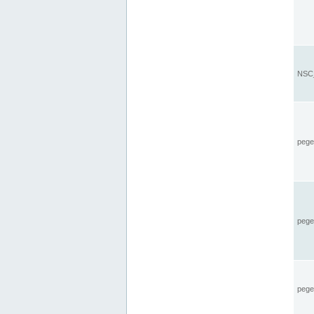
NSC_
pegel
pege
pegel