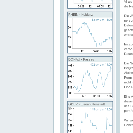
VI al
die R
RHEIN - Koblenz
Die W
perso
Daten
geset
werde
Im Zu
verbe
Daten
DONAU - Passau
Die N
Bei j
Aktion
Form 
nicht 
Eine R
Eine 
dieser
ODER - Eisenhüttenstadt
des P
persön
Wir we
lücken