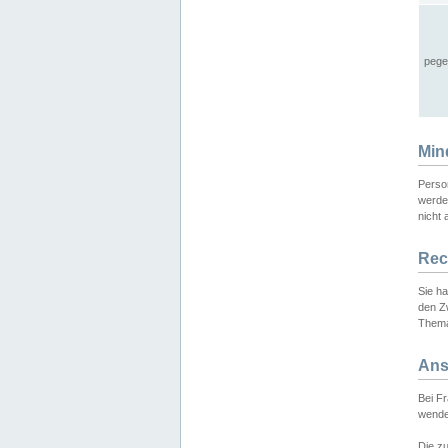
pege
Min
Perso
werde
nicht 
Rec
Sie h
den Z
Thema
Ans
Bei F
wende
Die zu