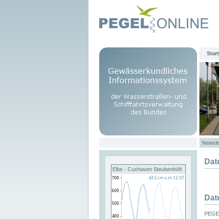
Start
Newsle
Dat
Elbe - Cuxhaven Steubenhöft
Dat
PEGEL