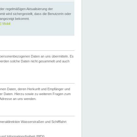
 der regelmäßigen Aktualisierung der
omit wird sichergestellt, dass die Benutzerin oder
 angezeigt bekommt.
 Mobil
 personenbezogenen Daten an uns übermitteln. Es
werden solche Daten nicht gesammelt und auch
ogenen Daten, deren Herkunft und Empfänger und
er Daten. Hierzu sowie zu weiteren Fragen zum
 Adresse an uns wenden.
neraldirektion Wasserstraßen und Schifffahrt
nd Informationsfreiheit (BfDI).