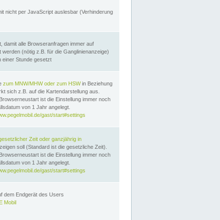
it nicht per JavaScript auslesbar (Verhinderung
, damit alle Browseranfragen immer auf
erden (nötig z.B. für die Ganglinienanzeige)
n einer Stunde gesetzt
te
zum MNW/MHW oder zum HSW
in Beziehung
t sich z.B. auf die Kartendarstellung aus.
Browserneustart ist die Einstellung immer noch
llsdatum von 1 Jahr angelegt.
ww.pegelmobil.de/gast/start#settings
gesetzlicher Zeit oder ganzjährig in
eigen soll (Standard ist die gesetzliche Zeit).
Browserneustart ist die Einstellung immer noch
llsdatum von 1 Jahr angelegt.
ww.pegelmobil.de/gast/start#settings
auf dem Endgerät des Users
 Mobil