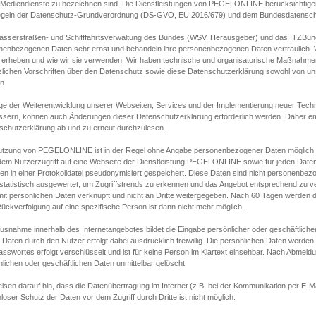
s Mediendienste zu bezeichnen sind. Die Dienstleistungen von PEGELONLINE berücksichtigen
egeln der Datenschutz-Grundverordnung (DS-GVO, EU 2016/679) und dem Bundesdatensc
asserstraßen- und Schifffahrtsverwaltung des Bundes (WSV, Herausgeber) und das ITZBund
nenbezogenen Daten sehr ernst und behandeln ihre personenbezogenen Daten vertraulich. W
 erheben und wie wir sie verwenden. Wir haben technische und organisatorische Maßnahmen g
zlichen Vorschriften über den Datenschutz sowie diese Datenschutzerklärung sowohl von uns
n.
ge der Weiterentwicklung unserer Webseiten, Services und der Implementierung neuer Techn
ssern, können auch Änderungen dieser Datenschutzerklärung erforderlich werden. Daher emp
schutzerklärung ab und zu erneut durchzulesen.
utzung von PEGELONLINE ist in der Regel ohne Angabe personenbezogener Daten möglich.
edem Nutzerzugriff auf eine Webseite der Dienstleistung PEGELONLINE sowie für jeden Dat
en in einer Protokolldatei pseudonymisiert gespeichert. Diese Daten sind nicht personenbez
statistisch ausgewertet, um Zugriffstrends zu erkennen und das Angebot entsprechend zu 
mit persönlichen Daten verknüpft und nicht an Dritte weitergegeben. Nach 60 Tagen werden d
ückverfolgung auf eine spezifische Person ist dann nicht mehr möglich.
Ausnahme innerhalb des Internetangebotes bildet die Eingabe persönlicher oder geschäftlic
 Daten durch den Nutzer erfolgt dabei ausdrücklich freiwillig. Die persönlichen Daten werden
asswortes erfolgt verschlüsselt und ist für keine Person im Klartext einsehbar. Nach Abmel
lichen oder geschäftlichen Daten unmittelbar gelöscht.
isen darauf hin, dass die Datenübertragung im Internet (z.B. bei der Kommunikation per E-Ma
loser Schutz der Daten vor dem Zugriff durch Dritte ist nicht möglich.