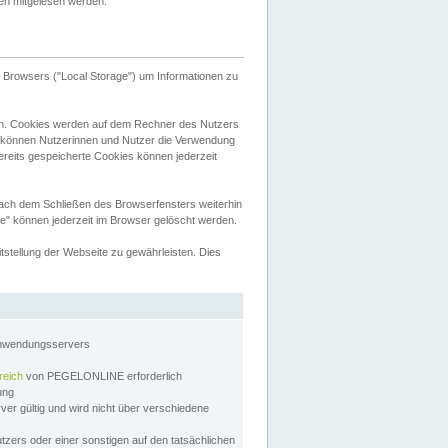
tten mitgelesen werden.
Browsers ("Local Storage") um Informationen zu
n. Cookies werden auf dem Rechner des Nutzers
 können Nutzerinnen und Nutzer die Verwendung
ereits gespeicherte Cookies können jederzeit
nach dem Schließen des Browserfensters weiterhin
e" können jederzeit im Browser gelöscht werden.
stellung der Webseite zu gewährleisten. Dies
Anwendungsservers
reich
von PEGELONLINE erforderlich
zung
rver gültig und wird nicht über verschiedene
utzers oder einer sonstigen auf den tatsächlichen