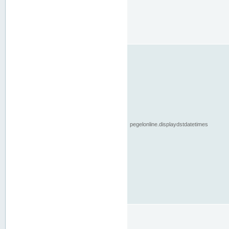
pegelonline.displaydstdatetimes