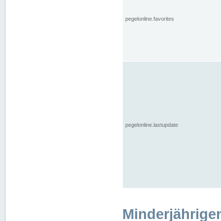
pegelonline.favorites
pegelonline.lastupdate
Minderjährige