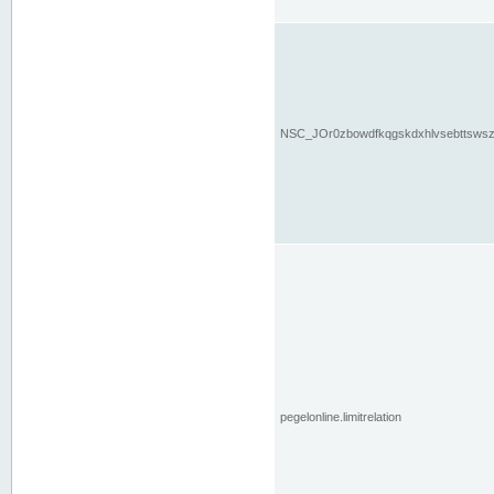
NSC_JOr0zbowdfkqgskdxhlvsebttsws
pegelonline.limitrelation