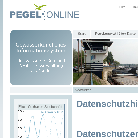
Hilfe
Link
Start
Pegelauswahl über Karte
Newsletter
Datenschutzh
Elbe - Cuxhaven Steubenhöft
Datenschutzer