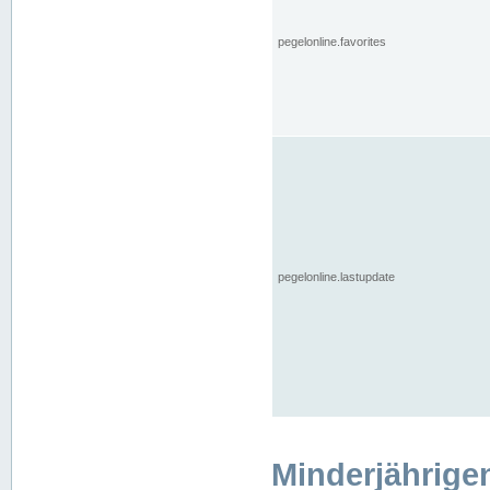
pegelonline.favorites
pegelonline.lastupdate
Minderjährige