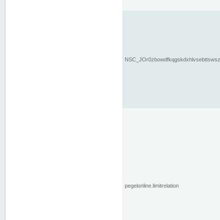
NSC_JOr0zbowdfkqgskdxhlvsebttsws
pegelonline.limitrelation