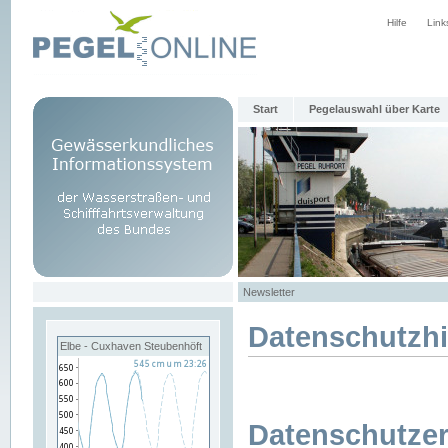
Hilfe
Link
Start
Pegelauswahl über Karte
Newsletter
Datenschutzh
Elbe - Cuxhaven Steubenhöft
Datenschutzer