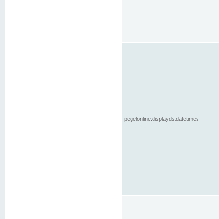
pegelonline.displaydstdatetimes