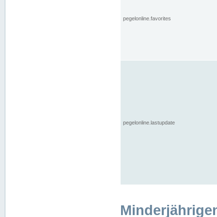
pegelonline.favorites
pegelonline.lastupdate
Minderjährige