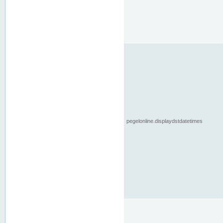
pegelonline.displaydstdatetimes