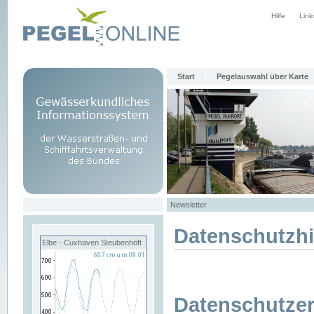
Hilfe
Link
Start
Pegelauswahl über Karte
Newsletter
Datenschutzh
Elbe - Cuxhaven Steubenhöft
Datenschutzer