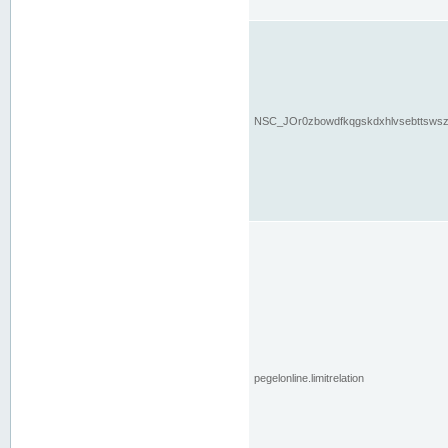
NSC_JOr0zbowdfkqgskdxhlvsebttsws
pegelonline.limitrelation