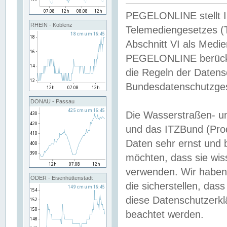
PEGELONLINE stellt Inh
RHEIN - Koblenz
Telemediengesetzes (
Abschnitt VI als Medie
PEGELONLINE berücksi
die Regeln der Date
Bundesdatenschutzge
DONAU - Passau
Die Wasserstraßen- u
und das ITZBund (Pro
Daten sehr ernst und 
möchten, dass sie wis
verwenden. Wir haben
ODER - Eisenhüttenstadt
die sicherstellen, das
diese Datenschutzerkl
beachtet werden.