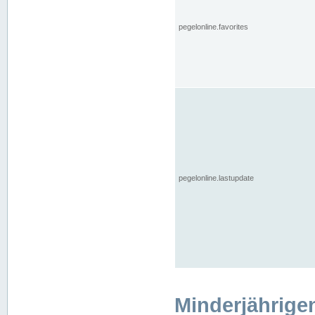
pegelonline.favorites
pegelonline.lastupdate
Minderjährige