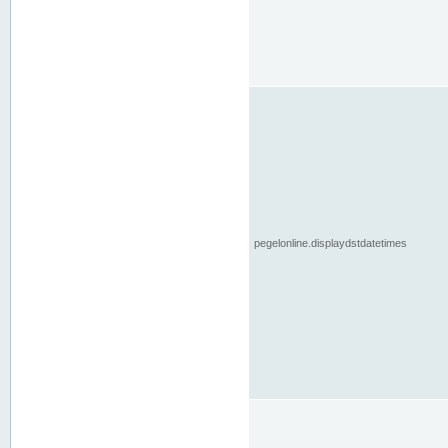
pegelonline.displaydstdatetimes