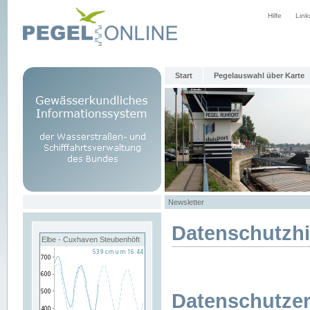
Hilfe
Link
Start
Pegelauswahl über Karte
Newsletter
Datenschutzh
Elbe - Cuxhaven Steubenhöft
Datenschutzer