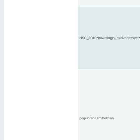
NSC_JOr0zbowdfkqgskdxhlvsebttsws
pegelonline.limitrelation