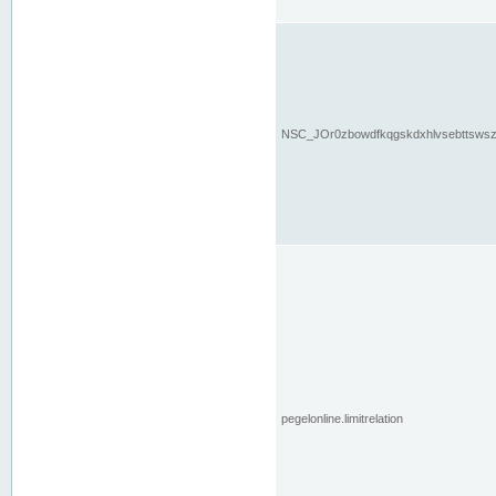
NSC_JOr0zbowdfkqgskdxhlvsebttsws
pegelonline.limitrelation