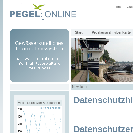
Hilfe
Link
Start
Pegelauswahl über Karte
Newsletter
Datenschutzh
Elbe - Cuxhaven Steubenhöft
Datenschutzer