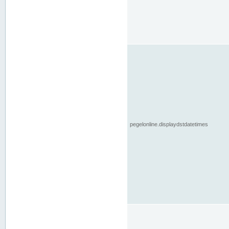
pegelonline.displaydstdatetimes