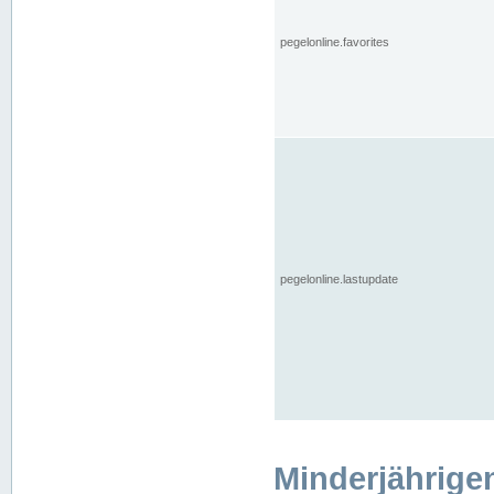
pegelonline.favorites
pegelonline.lastupdate
Minderjährige