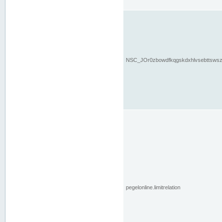
NSC_JOr0zbowdfkqgskdxhlvsebttsws
pegelonline.limitrelation