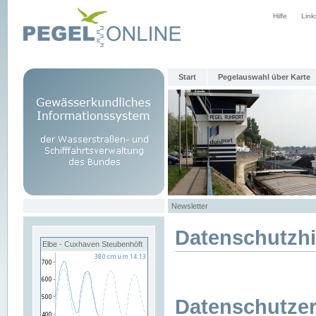
Hilfe
Link
Start
Pegelauswahl über Karte
Newsletter
Datenschutzh
Elbe - Cuxhaven Steubenhöft
Datenschutzer