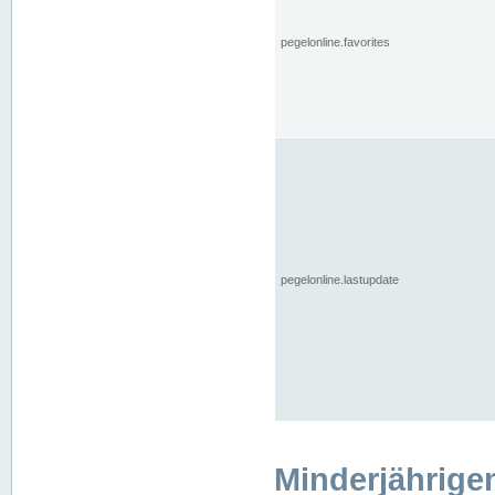
pegelonline.favorites
pegelonline.lastupdate
Minderjährige