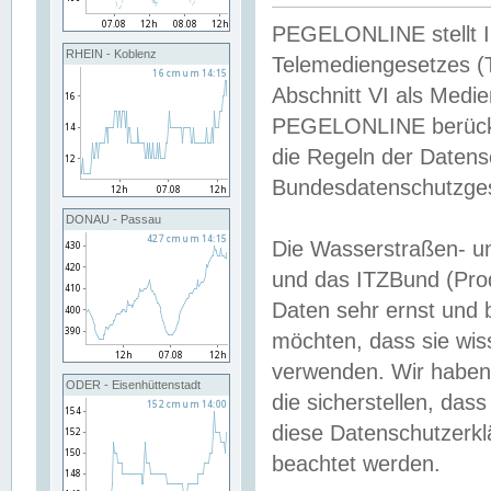
PEGELONLINE stellt Inh
RHEIN - Koblenz
Telemediengesetzes (
Abschnitt VI als Medie
PEGELONLINE berücksi
die Regeln der Date
Bundesdatenschutzge
DONAU - Passau
Die Wasserstraßen- u
und das ITZBund (Pro
Daten sehr ernst und 
möchten, dass sie wis
verwenden. Wir haben
ODER - Eisenhüttenstadt
die sicherstellen, das
diese Datenschutzerkl
beachtet werden.