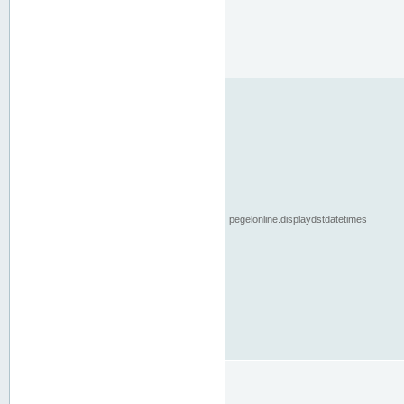
pegelonline.displaydstdatetimes