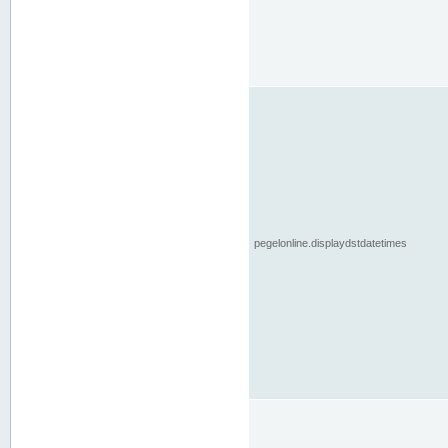
pegelonline.displaydstdatetimes