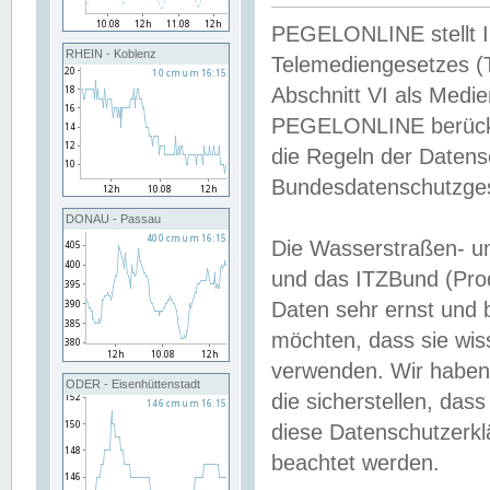
PEGELONLINE stellt Inh
RHEIN - Koblenz
Telemediengesetzes (
Abschnitt VI als Medie
PEGELONLINE berücksi
die Regeln der Date
Bundesdatenschutzge
DONAU - Passau
Die Wasserstraßen- u
und das ITZBund (Pro
Daten sehr ernst und 
möchten, dass sie wis
verwenden. Wir haben
ODER - Eisenhüttenstadt
die sicherstellen, das
diese Datenschutzerkl
beachtet werden.