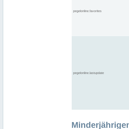
pegelonline.favorites
pegelonline.lastupdate
Minderjährige