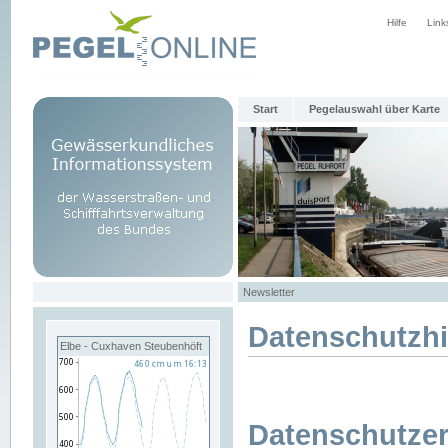
Hilfe
Link
Start
Pegelauswahl über Karte
Newsletter
Datenschutzh
Elbe - Cuxhaven Steubenhöft
Datenschutzer