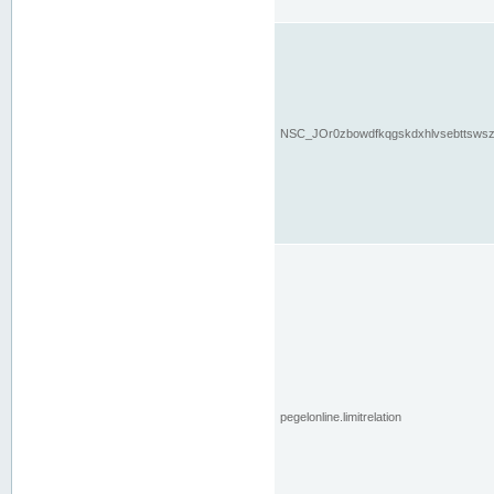
NSC_JOr0zbowdfkqgskdxhlvsebttsws
pegelonline.limitrelation