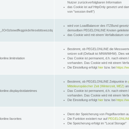
Nutzer zurückverfolgbaren Information
das Cookie ist auf HttpOnly gesetzt und dam
von "session theft")
wird von LoadBalancer des ITZBund gesetzt
JOr0zbowdfkqgskdxhlvsebttswszdq
demselben PEGELONLINE Knoten geleitetet w
das Cookie wird mit einem Verfallsdatum vo
Bestimmt, ob PEGELONLINE die Messwer
setzen soll (Default ist MNW/MHW). Dies wirk
online.limitrelation
Das Cookie ist permanent, d.h. nach einem 
vorhanden. Das Cookie wird mit einem Verfa
Die Einstellung erfolgt
hier
bzw. bei
https://w
Bestimmt, ob PEGELONLINE Zeitpunkte in
Mitteleuropäischer Zeit (Winterzeit, MEZ)
anz
lonline.displaydstdatetimes
Das Cookie ist permanent, d.h. nach einem 
vorhanden. Das Cookie wird mit einem Verfa
Die Einstellung erfolgt
hier
bzw. bei
https://w
Dient der Speicherung von Pegelfavoriten 
online.favorites
Die Funktion existiert nur auf
PEGELONLINE
Die Speicherung erfolgt im "Local Storage"