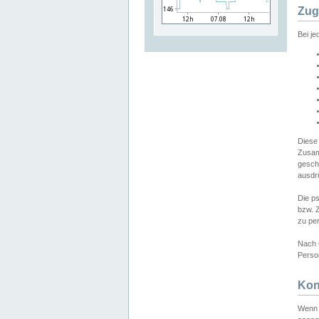
Zug
Bei j
Diese
Zusam
gesch
ausdrü
Die p
bzw. 
zu pe
Nach 
Person
Kon
Wenn 