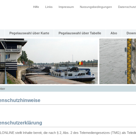
Hilfe
Links
Impressum
Nutzungsbedingungen
Datenschutz
Pegelauswahl über Karte
Pegelauswahl über Tabelle
Abo
Down
tter
enschutzhinweise
enschutzerklärung
ONLINE stellt Inhalte bereit, die nach § 2, Abs. 2 des Telemediengesetzes (TMG) als Teled