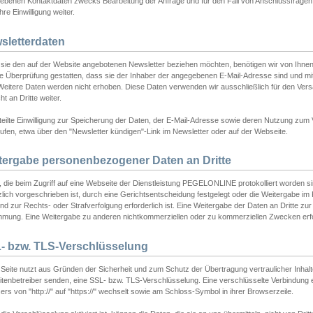
ebenen Kontaktdaten zwecks Bearbeitung der Anfrage und für den Fall von Anschlussfragen b
hre Einwilligung weiter.
sletterdaten
sie den auf der Website angebotenen Newsletter beziehen möchten, benötigen wir von Ihnen
ie Überprüfung gestatten, dass sie der Inhaber der angegebenen E-Mail-Adresse sind und m
 Weitere Daten werden nicht erhoben. Diese Daten verwenden wir ausschließlich für den Ver
cht an Dritte weiter.
teilte Einwilligung zur Speicherung der Daten, der E-Mail-Adresse sowie deren Nutzung zum
ufen, etwa über den "Newsletter kündigen"-Link im Newsletter oder auf der Webseite.
tergabe personenbezogener Daten an Dritte
 die beim Zugriff auf eine Webseite der Dienstleistung PEGELONLINE protokolliert worden sind
lich vorgeschrieben ist, durch eine Gerichtsentscheidung festgelegt oder die Weitergabe im Fa
d zur Rechts- oder Strafverfolgung erforderlich ist. Eine Weitergabe der Daten an Dritte zur 
mmung. Eine Weitergabe zu anderen nichtkommerziellen oder zu kommerziellen Zwecken erfol
- bzw. TLS-Verschlüsselung
Seite nutzt aus Gründen der Sicherheit und zum Schutz der Übertragung vertraulicher Inhalte
eitenbetreiber senden, eine SSL- bzw. TLS-Verschlüsselung. Eine verschlüsselte Verbindung 
rs von "http://" auf "https://" wechselt sowie am Schloss-Symbol in ihrer Browserzeile.