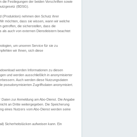
 die Festlegungen der beiden Vorschriften sowie
hutzgesetz (BDSG).
 (Produktion) nehmen den Schutz ihrer
ir möchten, dass sie wissen, wann wir welche
etroffen, die sicherstellen, dass die
 als auch von externen Dienstleistern beachtet
ologien, um unseren Service für sie zu
fehlen wir Ihnen, sich diese
endownload werden Informationen zu diesen
ogen und werden ausschließlich in anonymisierter
verbessern. Auch werden diese Nutzungsdaten
ie pseudonymisierten Zugriffsdaten anonymisiert.
her Daten zur Anmeldung am Abo-Dienst. Die Angabe
 nicht an Dritte weitergegeben. Die Speicherung
dung eines Nutzers vom Abo-Dienst werden seine
il) Sicherheitslücken aufweisen kann. Ein