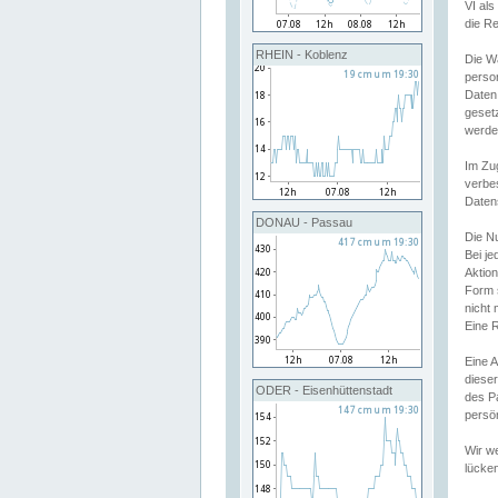
VI al
die R
RHEIN - Koblenz
Die W
perso
Daten
geset
werde
Im Zu
verbe
Daten
DONAU - Passau
Die N
Bei j
Aktion
Form 
nicht 
Eine R
Eine 
dieser
ODER - Eisenhüttenstadt
des P
persön
Wir we
lücken