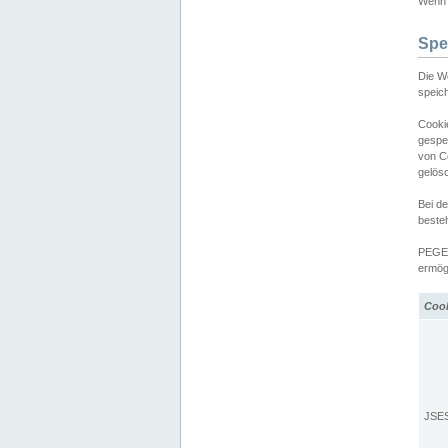
Wenn d
Spe
Die W
speic
Cooki
gespe
von C
gelös
Bei d
beste
PEGEL
ermögl
Coo
JSE