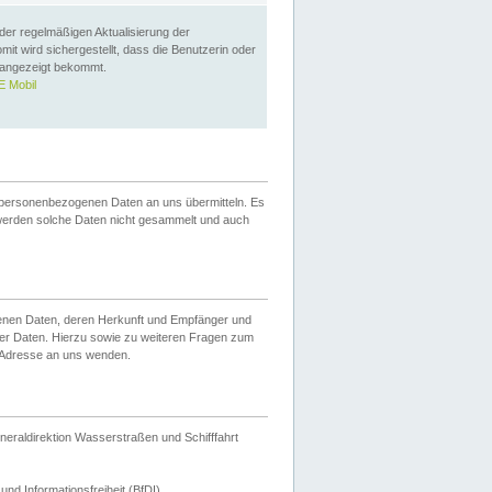
 der regelmäßigen Aktualisierung der
omit wird sichergestellt, dass die Benutzerin oder
 angezeigt bekommt.
 Mobil
 personenbezogenen Daten an uns übermitteln. Es
werden solche Daten nicht gesammelt und auch
ogenen Daten, deren Herkunft und Empfänger und
er Daten. Hierzu sowie zu weiteren Fragen zum
 Adresse an uns wenden.
neraldirektion Wasserstraßen und Schifffahrt
nd Informationsfreiheit (BfDI).