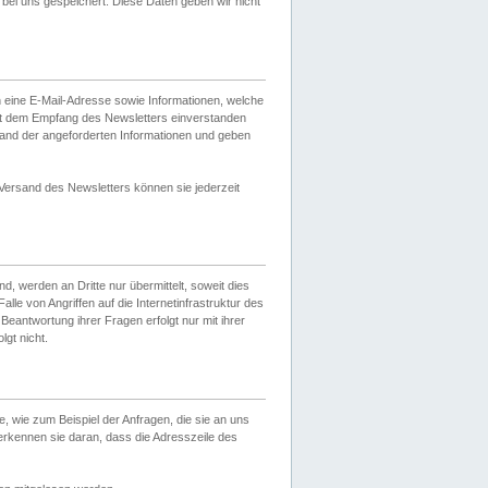
ei uns gespeichert. Diese Daten geben wir nicht
 eine E-Mail-Adresse sowie Informationen, welche
it dem Empfang des Newsletters einverstanden
sand der angeforderten Informationen und geben
 Versand des Newsletters können sie jederzeit
, werden an Dritte nur übermittelt, soweit dies
lle von Angriffen auf die Internetinfrastruktur des
Beantwortung ihrer Fragen erfolgt nur mit ihrer
gt nicht.
, wie zum Beispiel der Anfragen, die sie an uns
erkennen sie daran, dass die Adresszeile des