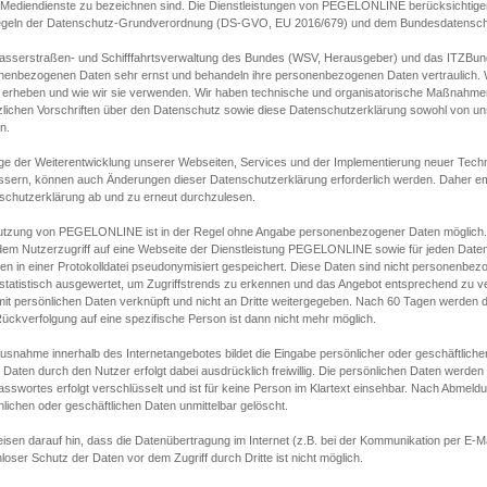
s Mediendienste zu bezeichnen sind. Die Dienstleistungen von PEGELONLINE berücksichtigen
egeln der Datenschutz-Grundverordnung (DS-GVO, EU 2016/679) und dem Bundesdatensc
asserstraßen- und Schifffahrtsverwaltung des Bundes (WSV, Herausgeber) und das ITZBund
nenbezogenen Daten sehr ernst und behandeln ihre personenbezogenen Daten vertraulich. W
 erheben und wie wir sie verwenden. Wir haben technische und organisatorische Maßnahmen g
zlichen Vorschriften über den Datenschutz sowie diese Datenschutzerklärung sowohl von uns
n.
ge der Weiterentwicklung unserer Webseiten, Services und der Implementierung neuer Techn
ssern, können auch Änderungen dieser Datenschutzerklärung erforderlich werden. Daher emp
schutzerklärung ab und zu erneut durchzulesen.
utzung von PEGELONLINE ist in der Regel ohne Angabe personenbezogener Daten möglich.
edem Nutzerzugriff auf eine Webseite der Dienstleistung PEGELONLINE sowie für jeden Dat
en in einer Protokolldatei pseudonymisiert gespeichert. Diese Daten sind nicht personenbez
statistisch ausgewertet, um Zugriffstrends zu erkennen und das Angebot entsprechend zu 
mit persönlichen Daten verknüpft und nicht an Dritte weitergegeben. Nach 60 Tagen werden d
ückverfolgung auf eine spezifische Person ist dann nicht mehr möglich.
Ausnahme innerhalb des Internetangebotes bildet die Eingabe persönlicher oder geschäftlic
 Daten durch den Nutzer erfolgt dabei ausdrücklich freiwillig. Die persönlichen Daten werden
asswortes erfolgt verschlüsselt und ist für keine Person im Klartext einsehbar. Nach Abmel
lichen oder geschäftlichen Daten unmittelbar gelöscht.
isen darauf hin, dass die Datenübertragung im Internet (z.B. bei der Kommunikation per E-Ma
loser Schutz der Daten vor dem Zugriff durch Dritte ist nicht möglich.