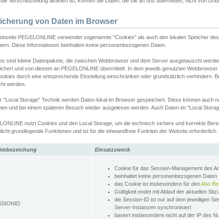
ie Verschlüsselung aktiviert ist, können die Daten, die sie an uns übermitteln, nicht von Dri
icherung von Daten im Browser
ebseite PEGELONLINE verwendet sogenannte "Cookies" als auch den lokalen Speicher des 
hern. Diese Informationen beinhalten keine personenbezogenen Daten.
es sind kleine Datenpakete, die zwischen Webbrowser und dem Server ausgetauscht werde
ichert und von diesem an PEGELONLINE übermittelt. In dem jeweils genutzten Webbrowser
ookies durch eine entsprechende Einstellung einschränken oder grundsätzlich verhindern. B
cht werden.
er "Local Storage" Technik werden Daten lokal im Browser gespeichert. Diese können auch 
hen und bei einem späteren Besuch wieder ausgelesen werden. Auch Daten im "Local Storag
ONLINE nutzt Cookies und den Local Storage, um die technisch sichere und korrekte Bereit
icht grundlegende Funktionen und ist für die einwandfreie Funktion der Website erforderlich.
kiebezeichung
Einsatzzweck
Cookie für das Session-Management des 
beinhaltet keine personenbezogenen Daten
das Cookie ist insbesondere für den
Abo-Be
Gültigkeit endet mit Ablauf der aktuellen Sit
die Session-ID ist nur auf dem jeweiligen Se
SSIONID
Server-Instanzen synchronisiert
basiert insbesondere nicht auf der IP des N