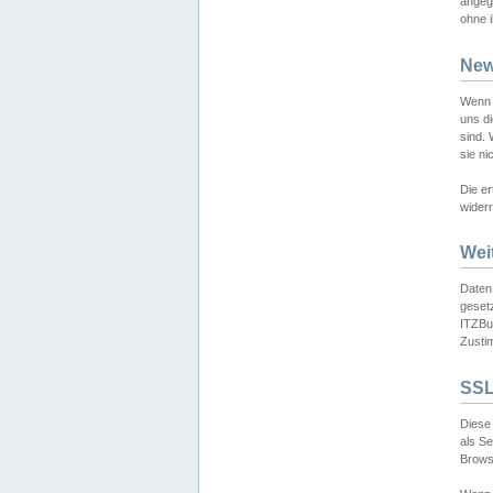
angeg
ohne i
New
Wenn 
uns d
sind.
sie ni
Die er
widerr
Wei
Daten,
gesetz
ITZBun
Zusti
SSL
Diese 
als S
Browse