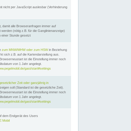
it nicht per JavaScript auslesbar (Verhinderung
, damit alle Browseranfragen immer auf
erden (nötig z.B. für die Ganglinienanzeige)
n einer Stunde gesetzt
te
zum MNW/MHW oder zum HSW
in Beziehung
t sich z.B. auf die Kartendarstellung aus.
Browserneustart ist die Einstellung immer noch
llsdatum von 1 Jahr angelegt.
ww.pegelmobil.de/gast/start#settings
gesetzlicher Zeit oder ganzjährig in
eigen soll (Standard ist die gesetzliche Zeit).
Browserneustart ist die Einstellung immer noch
llsdatum von 1 Jahr angelegt.
ww.pegelmobil.de/gast/start#settings
auf dem Endgerät des Users
 Mobil