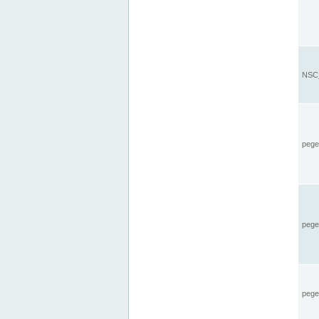
NSC_
pegel
pege
pegel