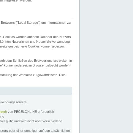
tten mitgelesen werden.
Browsers ("Local Storage") um Informationen zu
n. Cookies werden auf dem Rechner des Nutzers
 können Nutzerinnen und Nutzer die Verwendung
ereits gespeicherte Cookies können jederzeit
nach dem Schließen des Browserfensters weiterhin
e" können jederzeit im Browser gelöscht werden.
stellung der Webseite zu gewährleisten. Dies
Anwendungsservers
reich
von PEGELONLINE erforderlich
zung
rver gültig und wird nicht über verschiedene
utzers oder einer sonstigen auf den tatsächlichen