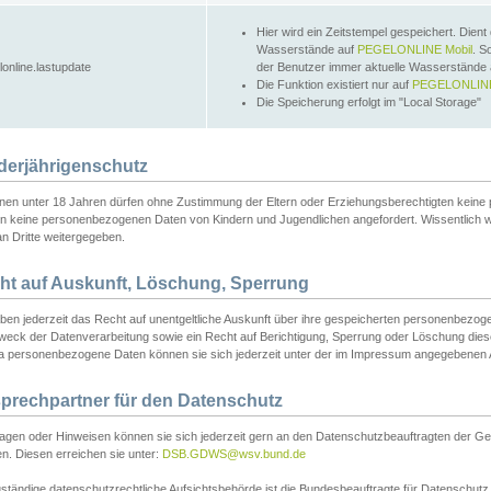
Hier wird ein Zeitstempel gespeichert. Dient
Wasserstände auf
PEGELONLINE Mobil
. S
lonline.lastupdate
der Benutzer immer aktuelle Wasserstände
Die Funktion existiert nur auf
PEGELONLINE
Die Speicherung erfolgt im "Local Storage"
derjährigenschutz
nen unter 18 Jahren dürfen ohne Zustimmung der Eltern oder Erziehungsberechtigten keine
n keine personenbezogenen Daten von Kindern und Jugendlichen angefordert. Wissentlich 
an Dritte weitergegeben.
ht auf Auskunft, Löschung, Sperrung
aben jederzeit das Recht auf unentgeltliche Auskunft über ihre gespeicherten personenbez
weck der Datenverarbeitung sowie ein Recht auf Berichtigung, Sperrung oder Löschung dies
 personenbezogene Daten können sie sich jederzeit unter der im Impressum angegebenen
prechpartner für den Datenschutz
ragen oder Hinweisen können sie sich jederzeit gern an den Datenschutzbeauftragten der Ge
n. Diesen erreichen sie unter:
DSB.GDWS@wsv.bund.de
ständige datenschutzrechtliche Aufsichtsbehörde ist die Bundesbeauftragte für Datenschutz u