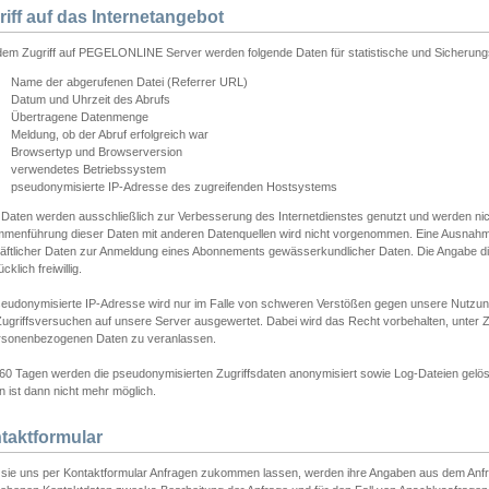
riff auf das Internetangebot
edem Zugriff auf PEGELONLINE Server werden folgende Daten für statistische und Sicherun
Name der abgerufenen Datei (Referrer URL)
Datum und Uhrzeit des Abrufs
Übertragene Datenmenge
Meldung, ob der Abruf erfolgreich war
Browsertyp und Browserversion
verwendetes Betriebssystem
pseudonymisierte IP-Adresse des zugreifenden Hostsystems
 Daten werden ausschließlich zur Verbesserung des Internetdienstes genutzt und werden ni
menführung dieser Daten mit anderen Datenquellen wird nicht vorgenommen. Eine Ausnahme 
äftlicher Daten zur Anmeldung eines Abonnements gewässerkundlicher Daten. Die Angabe die
cklich freiwillig.
seudonymisierte IP-Adresse wird nur im Falle von schweren Verstößen gegen unsere Nutzun
Zugriffsversuchen auf unsere Server ausgewertet. Dabei wird das Recht vorbehalten, unter Z
rsonenbezogenen Daten zu veranlassen.
60 Tagen werden die pseudonymisierten Zugriffsdaten anonymisiert sowie Log-Dateien gelösc
 ist dann nicht mehr möglich.
taktformular
sie uns per Kontaktformular Anfragen zukommen lassen, werden ihre Angaben aus dem Anfrag