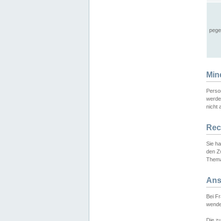
pege
Min
Perso
werde
nicht 
Rec
Sie h
den Z
Thema
Ans
Bei F
wende
Die zu