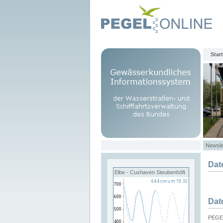
Start
Newsle
Dat
Elbe - Cuxhaven Steubenhöft
Dat
PEGEL