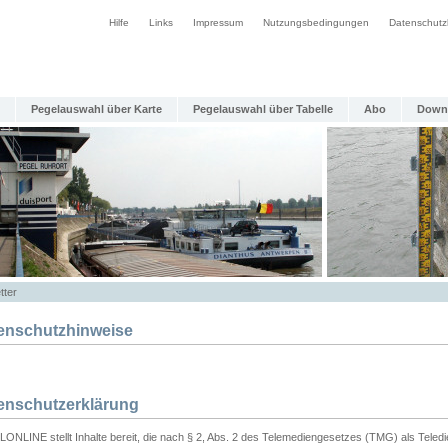
Hilfe
Links
Impressum
Nutzungsbedingungen
Datenschutz
Pegelauswahl über Karte
Pegelauswahl über Tabelle
Abo
Down
tter
enschutzhinweise
enschutzerklärung
ONLINE stellt Inhalte bereit, die nach § 2, Abs. 2 des Telemediengesetzes (TMG) als Teled