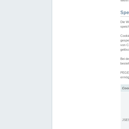
Wenn d
Spe
Die W
speic
Cooki
gespe
von C
gelös
Bei d
beste
PEGEL
ermögl
Coo
JSE