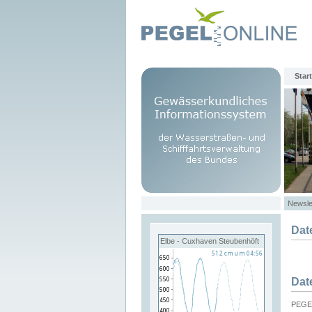
Start
Newsle
Dat
Elbe - Cuxhaven Steubenhöft
Dat
PEGEL