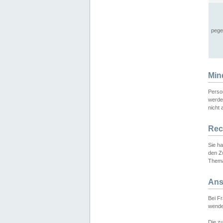
pege
Min
Perso
werde
nicht 
Rec
Sie h
den Z
Thema
Ans
Bei F
wende
Die zu