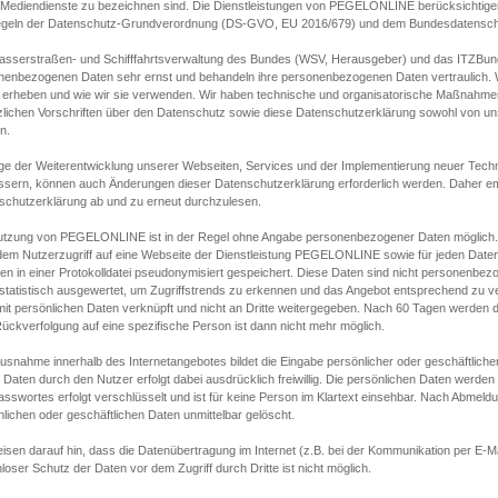
s Mediendienste zu bezeichnen sind. Die Dienstleistungen von PEGELONLINE berücksichtigen
egeln der Datenschutz-Grundverordnung (DS-GVO, EU 2016/679) und dem Bundesdatensc
asserstraßen- und Schifffahrtsverwaltung des Bundes (WSV, Herausgeber) und das ITZBund
nenbezogenen Daten sehr ernst und behandeln ihre personenbezogenen Daten vertraulich. W
 erheben und wie wir sie verwenden. Wir haben technische und organisatorische Maßnahmen g
zlichen Vorschriften über den Datenschutz sowie diese Datenschutzerklärung sowohl von uns
n.
ge der Weiterentwicklung unserer Webseiten, Services und der Implementierung neuer Techn
ssern, können auch Änderungen dieser Datenschutzerklärung erforderlich werden. Daher emp
schutzerklärung ab und zu erneut durchzulesen.
utzung von PEGELONLINE ist in der Regel ohne Angabe personenbezogener Daten möglich.
edem Nutzerzugriff auf eine Webseite der Dienstleistung PEGELONLINE sowie für jeden Dat
en in einer Protokolldatei pseudonymisiert gespeichert. Diese Daten sind nicht personenbez
statistisch ausgewertet, um Zugriffstrends zu erkennen und das Angebot entsprechend zu 
mit persönlichen Daten verknüpft und nicht an Dritte weitergegeben. Nach 60 Tagen werden d
ückverfolgung auf eine spezifische Person ist dann nicht mehr möglich.
Ausnahme innerhalb des Internetangebotes bildet die Eingabe persönlicher oder geschäftlic
 Daten durch den Nutzer erfolgt dabei ausdrücklich freiwillig. Die persönlichen Daten werden
asswortes erfolgt verschlüsselt und ist für keine Person im Klartext einsehbar. Nach Abmel
lichen oder geschäftlichen Daten unmittelbar gelöscht.
isen darauf hin, dass die Datenübertragung im Internet (z.B. bei der Kommunikation per E-Ma
loser Schutz der Daten vor dem Zugriff durch Dritte ist nicht möglich.