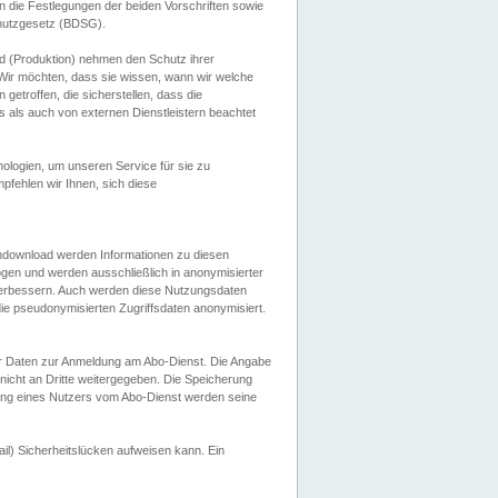
 die Festlegungen der beiden Vorschriften sowie
hutzgesetz (BDSG).
 (Produktion) nehmen den Schutz ihrer
ir möchten, dass sie wissen, wann wir welche
etroffen, die sicherstellen, dass die
 als auch von externen Dienstleistern beachtet
ologien, um unseren Service für sie zu
fehlen wir Ihnen, sich diese
endownload werden Informationen zu diesen
ogen und werden ausschließlich in anonymisierter
verbessern. Auch werden diese Nutzungsdaten
ie pseudonymisierten Zugriffsdaten anonymisiert.
her Daten zur Anmeldung am Abo-Dienst. Die Angabe
 nicht an Dritte weitergegeben. Die Speicherung
dung eines Nutzers vom Abo-Dienst werden seine
il) Sicherheitslücken aufweisen kann. Ein