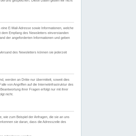
ei uns gespeichert. Diese Daten geben wir nicht
 eine E-Mail-Adresse sowie Informationen, welche
it dem Empfang des Newsletters einverstanden
sand der angeforderten Informationen und geben
 Versand des Newsletters können sie jederzeit
, werden an Dritte nur übermittelt, soweit dies
lle von Angriffen auf die Internetinfrastruktur des
Beantwortung ihrer Fragen erfolgt nur mit ihrer
gt nicht.
, wie zum Beispiel der Anfragen, die sie an uns
erkennen sie daran, dass die Adresszeile des