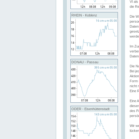
VI al
die R
RHEIN - Koblenz
Die W
perso
Daten
geset
werde
Im Zu
verbe
Daten
DONAU - Passau
Die N
Bei j
Aktion
Form 
nicht 
Eine R
Eine 
dieser
ODER - Eisenhüttenstadt
des P
persön
Wir we
lücken