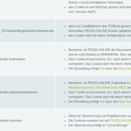
Nutzer zurückverfolgbaren Information
das Cookie ist auf HttpOnly gesetzt und dam
von "session theft")
wird von LoadBalancer des ITZBund gesetzt
JOr0zbowdfkqgskdxhlvsebttswszdq
demselben PEGELONLINE Knoten geleitetet w
das Cookie wird mit einem Verfallsdatum vo
Bestimmt, ob PEGELONLINE die Messwer
setzen soll (Default ist MNW/MHW). Dies wirk
online.limitrelation
Das Cookie ist permanent, d.h. nach einem 
vorhanden. Das Cookie wird mit einem Verfa
Die Einstellung erfolgt
hier
bzw. bei
https://w
Bestimmt, ob PEGELONLINE Zeitpunkte in
Mitteleuropäischer Zeit (Winterzeit, MEZ)
anz
lonline.displaydstdatetimes
Das Cookie ist permanent, d.h. nach einem 
vorhanden. Das Cookie wird mit einem Verfa
Die Einstellung erfolgt
hier
bzw. bei
https://w
Dient der Speicherung von Pegelfavoriten 
online.favorites
Die Funktion existiert nur auf
PEGELONLINE
Die Speicherung erfolgt im "Local Storage"