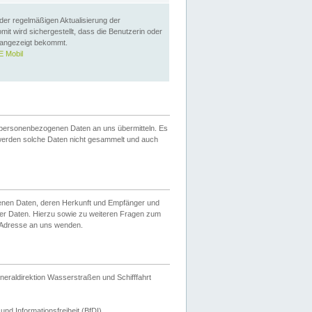
 der regelmäßigen Aktualisierung der
omit wird sichergestellt, dass die Benutzerin oder
 angezeigt bekommt.
 Mobil
 personenbezogenen Daten an uns übermitteln. Es
werden solche Daten nicht gesammelt und auch
ogenen Daten, deren Herkunft und Empfänger und
er Daten. Hierzu sowie zu weiteren Fragen zum
 Adresse an uns wenden.
neraldirektion Wasserstraßen und Schifffahrt
nd Informationsfreiheit (BfDI).