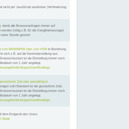
it nicht per JavaScript auslesbar (Verhinderung
, damit alle Browseranfragen immer auf
erden (nötig z.B. für die Ganglinienanzeige)
n einer Stunde gesetzt
te
zum MNW/MHW oder zum HSW
in Beziehung
t sich z.B. auf die Kartendarstellung aus.
Browserneustart ist die Einstellung immer noch
llsdatum von 1 Jahr angelegt.
ww.pegelmobil.de/gast/start#settings
gesetzlicher Zeit oder ganzjährig in
eigen soll (Standard ist die gesetzliche Zeit).
Browserneustart ist die Einstellung immer noch
llsdatum von 1 Jahr angelegt.
ww.pegelmobil.de/gast/start#settings
auf dem Endgerät des Users
 Mobil