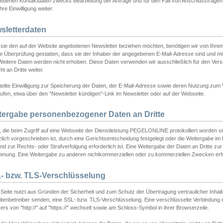
ebenen Kontaktdaten zwecks Bearbeitung der Anfrage und für den Fall von Anschlussfragen b
hre Einwilligung weiter.
sletterdaten
sie den auf der Website angebotenen Newsletter beziehen möchten, benötigen wir von Ihnen
ie Überprüfung gestatten, dass sie der Inhaber der angegebenen E-Mail-Adresse sind und m
 Weitere Daten werden nicht erhoben. Diese Daten verwenden wir ausschließlich für den Ver
cht an Dritte weiter.
teilte Einwilligung zur Speicherung der Daten, der E-Mail-Adresse sowie deren Nutzung zum
ufen, etwa über den "Newsletter kündigen"-Link im Newsletter oder auf der Webseite.
tergabe personenbezogener Daten an Dritte
 die beim Zugriff auf eine Webseite der Dienstleistung PEGELONLINE protokolliert worden sind
lich vorgeschrieben ist, durch eine Gerichtsentscheidung festgelegt oder die Weitergabe im Fa
d zur Rechts- oder Strafverfolgung erforderlich ist. Eine Weitergabe der Daten an Dritte zur 
mmung. Eine Weitergabe zu anderen nichtkommerziellen oder zu kommerziellen Zwecken erfol
- bzw. TLS-Verschlüsselung
Seite nutzt aus Gründen der Sicherheit und zum Schutz der Übertragung vertraulicher Inhalte
eitenbetreiber senden, eine SSL- bzw. TLS-Verschlüsselung. Eine verschlüsselte Verbindung 
rs von "http://" auf "https://" wechselt sowie am Schloss-Symbol in ihrer Browserzeile.