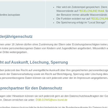
Hier wird ein Zeitstempel gespeichert. Dient
Wasserstände auf
PEGELONLINE Mobil
. S
lonline.lastupdate
der Benutzer immer aktuelle Wasserstände
Die Funktion existiert nur auf
PEGELONLINE
Die Speicherung erfolgt im "Local Storage"
derjährigenschutz
nen unter 18 Jahren dürfen ohne Zustimmung der Eltern oder Erziehungsberechtigten keine
n keine personenbezogenen Daten von Kindern und Jugendlichen angefordert. Wissentlich 
an Dritte weitergegeben.
ht auf Auskunft, Löschung, Sperrung
aben jederzeit das Recht auf unentgeltliche Auskunft über ihre gespeicherten personenbez
weck der Datenverarbeitung sowie ein Recht auf Berichtigung, Sperrung oder Löschung dies
 personenbezogene Daten können sie sich jederzeit unter der im Impressum angegebenen
prechpartner für den Datenschutz
ragen oder Hinweisen können sie sich jederzeit gern an den Datenschutzbeauftragten der Ge
n. Diesen erreichen sie unter:
DSB.GDWS@wsv.bund.de
ständige datenschutzrechtliche Aufsichtsbehörde ist die Bundesbeauftragte für Datenschutz u