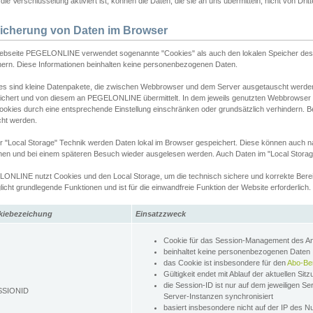
ie Verschlüsselung aktiviert ist, können die Daten, die sie an uns übermitteln, nicht von Dri
icherung von Daten im Browser
ebseite PEGELONLINE verwendet sogenannte "Cookies" als auch den lokalen Speicher des 
hern. Diese Informationen beinhalten keine personenbezogenen Daten.
es sind kleine Datenpakete, die zwischen Webbrowser und dem Server ausgetauscht werde
ichert und von diesem an PEGELONLINE übermittelt. In dem jeweils genutzten Webbrowser
ookies durch eine entsprechende Einstellung einschränken oder grundsätzlich verhindern. B
cht werden.
er "Local Storage" Technik werden Daten lokal im Browser gespeichert. Diese können auch 
hen und bei einem späteren Besuch wieder ausgelesen werden. Auch Daten im "Local Storag
ONLINE nutzt Cookies und den Local Storage, um die technisch sichere und korrekte Bereit
icht grundlegende Funktionen und ist für die einwandfreie Funktion der Website erforderlich.
kiebezeichung
Einsatzzweck
Cookie für das Session-Management des 
beinhaltet keine personenbezogenen Daten
das Cookie ist insbesondere für den
Abo-Be
Gültigkeit endet mit Ablauf der aktuellen Sit
die Session-ID ist nur auf dem jeweiligen Se
SSIONID
Server-Instanzen synchronisiert
basiert insbesondere nicht auf der IP des N