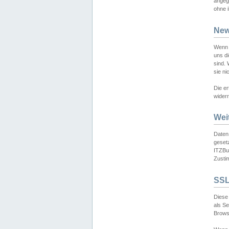
angeg
ohne i
New
Wenn 
uns d
sind.
sie ni
Die er
widerr
Wei
Daten,
gesetz
ITZBun
Zusti
SSL
Diese 
als S
Browse