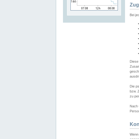
Zug
Bei j
Diese
Zusam
gesch
ausdrü
Die p
bzw. 
zu pe
Nach 
Person
Kon
Wenn 