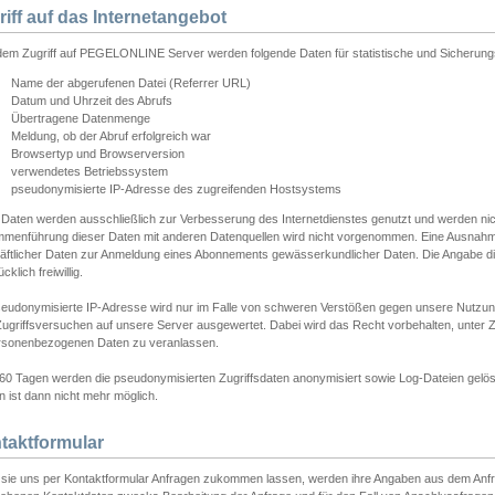
riff auf das Internetangebot
edem Zugriff auf PEGELONLINE Server werden folgende Daten für statistische und Sicherun
Name der abgerufenen Datei (Referrer URL)
Datum und Uhrzeit des Abrufs
Übertragene Datenmenge
Meldung, ob der Abruf erfolgreich war
Browsertyp und Browserversion
verwendetes Betriebssystem
pseudonymisierte IP-Adresse des zugreifenden Hostsystems
 Daten werden ausschließlich zur Verbesserung des Internetdienstes genutzt und werden ni
menführung dieser Daten mit anderen Datenquellen wird nicht vorgenommen. Eine Ausnahme 
äftlicher Daten zur Anmeldung eines Abonnements gewässerkundlicher Daten. Die Angabe die
cklich freiwillig.
seudonymisierte IP-Adresse wird nur im Falle von schweren Verstößen gegen unsere Nutzun
Zugriffsversuchen auf unsere Server ausgewertet. Dabei wird das Recht vorbehalten, unter Z
rsonenbezogenen Daten zu veranlassen.
60 Tagen werden die pseudonymisierten Zugriffsdaten anonymisiert sowie Log-Dateien gelösc
 ist dann nicht mehr möglich.
taktformular
sie uns per Kontaktformular Anfragen zukommen lassen, werden ihre Angaben aus dem Anfrag