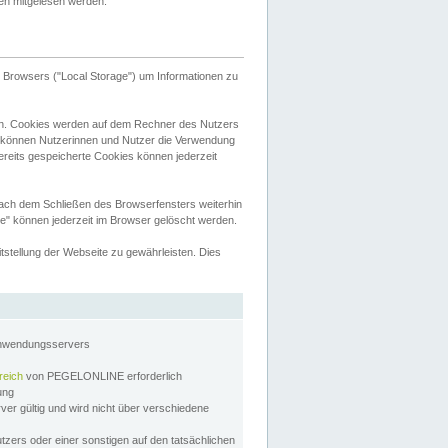
tten mitgelesen werden.
Browsers ("Local Storage") um Informationen zu
n. Cookies werden auf dem Rechner des Nutzers
 können Nutzerinnen und Nutzer die Verwendung
ereits gespeicherte Cookies können jederzeit
nach dem Schließen des Browserfensters weiterhin
e" können jederzeit im Browser gelöscht werden.
stellung der Webseite zu gewährleisten. Dies
Anwendungsservers
reich
von PEGELONLINE erforderlich
zung
rver gültig und wird nicht über verschiedene
utzers oder einer sonstigen auf den tatsächlichen