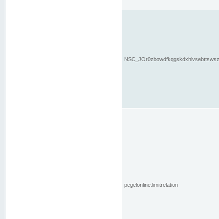
NSC_JOr0zbowdfkqgskdxhlvsebttsws
pegelonline.limitrelation