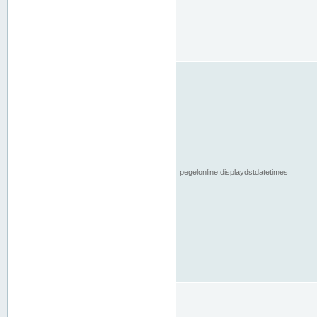
pegelonline.displaydstdatetimes