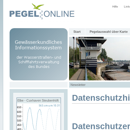
Hilfe
Link
Start
Pegelauswahl über Karte
Newsletter
Datenschutzh
Elbe - Cuxhaven Steubenhöft
Datenschutzer