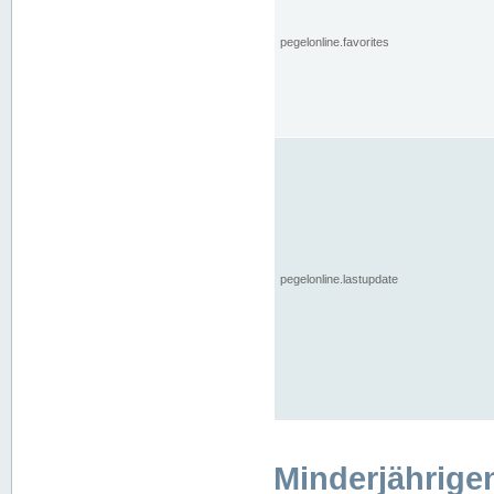
pegelonline.favorites
pegelonline.lastupdate
Minderjährige