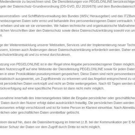
s Mediendienste zu bezeichnen sind. Die Dienstleistungen von PEGELONLINE berücksichtigen
egeln der Datenschutz-Grundverordnung (DS-GVO, EU 2016/679) und dem Bundesdatensc
asserstraßen- und Schifffahrtsverwaltung des Bundes (WSV, Herausgeber) und das ITZBund
nenbezogenen Daten sehr ernst und behandeln ihre personenbezogenen Daten vertraulich. W
 erheben und wie wir sie verwenden. Wir haben technische und organisatorische Maßnahmen g
zlichen Vorschriften über den Datenschutz sowie diese Datenschutzerklärung sowohl von uns
n.
ge der Weiterentwicklung unserer Webseiten, Services und der Implementierung neuer Techn
ssern, können auch Änderungen dieser Datenschutzerklärung erforderlich werden. Daher emp
schutzerklärung ab und zu erneut durchzulesen.
utzung von PEGELONLINE ist in der Regel ohne Angabe personenbezogener Daten möglich.
edem Nutzerzugriff auf eine Webseite der Dienstleistung PEGELONLINE sowie für jeden Dat
en in einer Protokolldatei pseudonymisiert gespeichert. Diese Daten sind nicht personenbez
statistisch ausgewertet, um Zugriffstrends zu erkennen und das Angebot entsprechend zu 
mit persönlichen Daten verknüpft und nicht an Dritte weitergegeben. Nach 60 Tagen werden d
ückverfolgung auf eine spezifische Person ist dann nicht mehr möglich.
Ausnahme innerhalb des Internetangebotes bildet die Eingabe persönlicher oder geschäftlic
 Daten durch den Nutzer erfolgt dabei ausdrücklich freiwillig. Die persönlichen Daten werden
asswortes erfolgt verschlüsselt und ist für keine Person im Klartext einsehbar. Nach Abmel
lichen oder geschäftlichen Daten unmittelbar gelöscht.
isen darauf hin, dass die Datenübertragung im Internet (z.B. bei der Kommunikation per E-Ma
loser Schutz der Daten vor dem Zugriff durch Dritte ist nicht möglich.