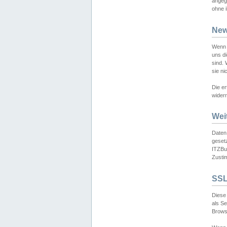
angeg
ohne i
New
Wenn 
uns d
sind.
sie ni
Die er
widerr
Wei
Daten,
gesetz
ITZBun
Zusti
SSL
Diese 
als S
Browse