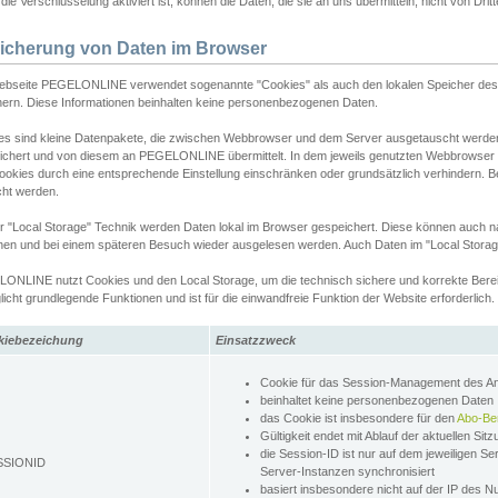
ie Verschlüsselung aktiviert ist, können die Daten, die sie an uns übermitteln, nicht von Dri
icherung von Daten im Browser
ebseite PEGELONLINE verwendet sogenannte "Cookies" als auch den lokalen Speicher des 
hern. Diese Informationen beinhalten keine personenbezogenen Daten.
es sind kleine Datenpakete, die zwischen Webbrowser und dem Server ausgetauscht werde
ichert und von diesem an PEGELONLINE übermittelt. In dem jeweils genutzten Webbrowser
ookies durch eine entsprechende Einstellung einschränken oder grundsätzlich verhindern. B
cht werden.
er "Local Storage" Technik werden Daten lokal im Browser gespeichert. Diese können auch 
hen und bei einem späteren Besuch wieder ausgelesen werden. Auch Daten im "Local Storag
ONLINE nutzt Cookies und den Local Storage, um die technisch sichere und korrekte Bereit
icht grundlegende Funktionen und ist für die einwandfreie Funktion der Website erforderlich.
kiebezeichung
Einsatzzweck
Cookie für das Session-Management des 
beinhaltet keine personenbezogenen Daten
das Cookie ist insbesondere für den
Abo-Be
Gültigkeit endet mit Ablauf der aktuellen Sit
die Session-ID ist nur auf dem jeweiligen Se
SSIONID
Server-Instanzen synchronisiert
basiert insbesondere nicht auf der IP des N