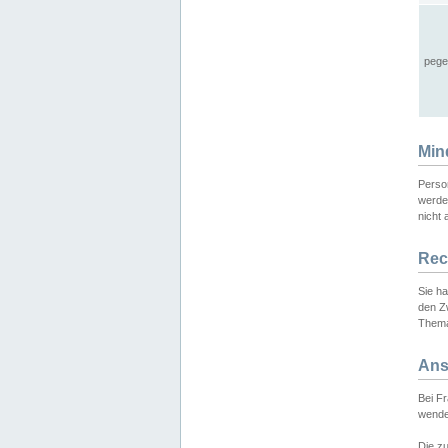
pege
Min
Perso
werde
nicht 
Rec
Sie h
den Z
Thema
Ans
Bei F
wende
Die zu