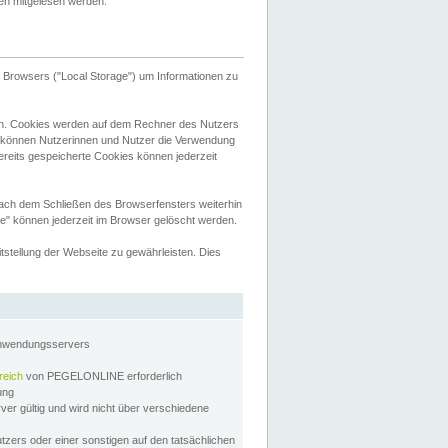
tten mitgelesen werden.
Browsers ("Local Storage") um Informationen zu
n. Cookies werden auf dem Rechner des Nutzers
 können Nutzerinnen und Nutzer die Verwendung
ereits gespeicherte Cookies können jederzeit
nach dem Schließen des Browserfensters weiterhin
e" können jederzeit im Browser gelöscht werden.
stellung der Webseite zu gewährleisten. Dies
Anwendungsservers
reich
von PEGELONLINE erforderlich
zung
rver gültig und wird nicht über verschiedene
utzers oder einer sonstigen auf den tatsächlichen