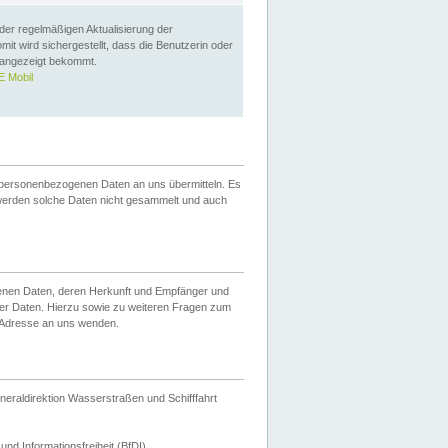
 der regelmäßigen Aktualisierung der
omit wird sichergestellt, dass die Benutzerin oder
 angezeigt bekommt.
 Mobil
 personenbezogenen Daten an uns übermitteln. Es
werden solche Daten nicht gesammelt und auch
ogenen Daten, deren Herkunft und Empfänger und
er Daten. Hierzu sowie zu weiteren Fragen zum
 Adresse an uns wenden.
neraldirektion Wasserstraßen und Schifffahrt
nd Informationsfreiheit (BfDI).