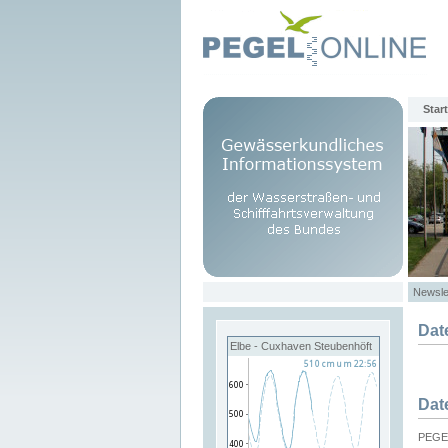
Start
Newsle
Dat
Elbe - Cuxhaven Steubenhöft
Dat
PEGEL