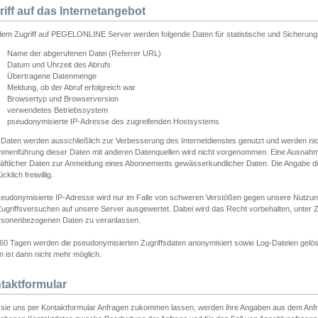
riff auf das Internetangebot
edem Zugriff auf PEGELONLINE Server werden folgende Daten für statistische und Sicherun
Name der abgerufenen Datei (Referrer URL)
Datum und Uhrzeit des Abrufs
Übertragene Datenmenge
Meldung, ob der Abruf erfolgreich war
Browsertyp und Browserversion
verwendetes Betriebssystem
pseudonymisierte IP-Adresse des zugreifenden Hostsystems
 Daten werden ausschließlich zur Verbesserung des Internetdienstes genutzt und werden ni
menführung dieser Daten mit anderen Datenquellen wird nicht vorgenommen. Eine Ausnahme 
äftlicher Daten zur Anmeldung eines Abonnements gewässerkundlicher Daten. Die Angabe die
cklich freiwillig.
seudonymisierte IP-Adresse wird nur im Falle von schweren Verstößen gegen unsere Nutzun
Zugriffsversuchen auf unsere Server ausgewertet. Dabei wird das Recht vorbehalten, unter Z
rsonenbezogenen Daten zu veranlassen.
60 Tagen werden die pseudonymisierten Zugriffsdaten anonymisiert sowie Log-Dateien gelösc
 ist dann nicht mehr möglich.
taktformular
sie uns per Kontaktformular Anfragen zukommen lassen, werden ihre Angaben aus dem Anfrag