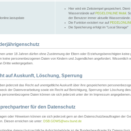
Hier wird ein Zeitstempel gespeichert. Dient
Wasserstände auf
PEGELONLINE Mobil
. S
lonline.lastupdate
der Benutzer immer aktuelle Wasserstände
Die Funktion existiert nur auf
PEGELONLINE
Die Speicherung erfolgt im "Local Storage"
derjährigenschutz
nen unter 18 Jahren dürfen ohne Zustimmung der Eltern oder Erziehungsberechtigten keine
n keine personenbezogenen Daten von Kindern und Jugendlichen angefordert. Wissentlich 
an Dritte weitergegeben.
ht auf Auskunft, Löschung, Sperrung
aben jederzeit das Recht auf unentgeltliche Auskunft über ihre gespeicherten personenbez
weck der Datenverarbeitung sowie ein Recht auf Berichtigung, Sperrung oder Löschung dies
 personenbezogene Daten können sie sich jederzeit unter der im Impressum angegebenen
prechpartner für den Datenschutz
ragen oder Hinweisen können sie sich jederzeit gern an den Datenschutzbeauftragten der Ge
n. Diesen erreichen sie unter:
DSB.GDWS@wsv.bund.de
ständige datenschutzrechtliche Aufsichtsbehörde ist die Bundesbeauftragte für Datenschutz u