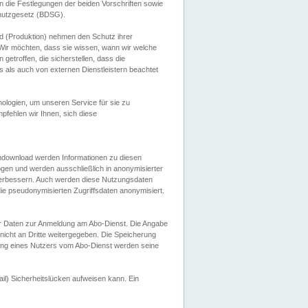
 die Festlegungen der beiden Vorschriften sowie
hutzgesetz (BDSG).
 (Produktion) nehmen den Schutz ihrer
ir möchten, dass sie wissen, wann wir welche
etroffen, die sicherstellen, dass die
 als auch von externen Dienstleistern beachtet
ologien, um unseren Service für sie zu
fehlen wir Ihnen, sich diese
endownload werden Informationen zu diesen
ogen und werden ausschließlich in anonymisierter
verbessern. Auch werden diese Nutzungsdaten
ie pseudonymisierten Zugriffsdaten anonymisiert.
her Daten zur Anmeldung am Abo-Dienst. Die Angabe
 nicht an Dritte weitergegeben. Die Speicherung
dung eines Nutzers vom Abo-Dienst werden seine
il) Sicherheitslücken aufweisen kann. Ein