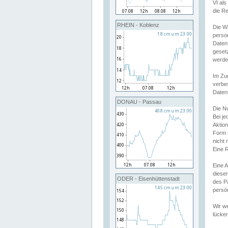
VI al
die R
RHEIN - Koblenz
Die W
perso
Daten
geset
werde
Im Zu
verbe
Daten
DONAU - Passau
Die N
Bei j
Aktion
Form 
nicht 
Eine R
Eine 
dieser
ODER - Eisenhüttenstadt
des P
persön
Wir we
lücken