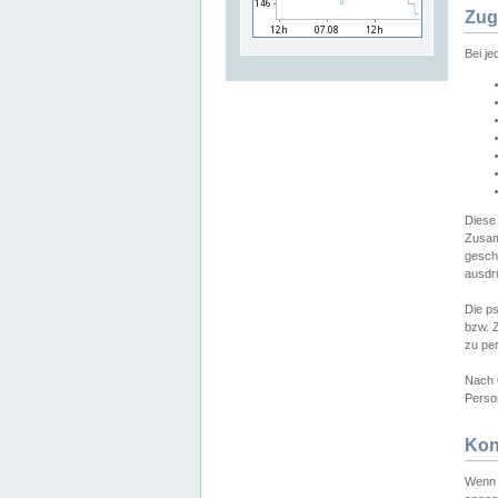
Zug
Bei j
Diese
Zusam
gesch
ausdrü
Die p
bzw. 
zu pe
Nach 
Person
Kon
Wenn 