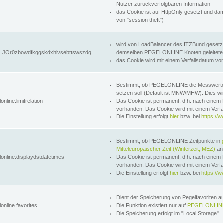
Nutzer zurückverfolgbaren Information
das Cookie ist auf HttpOnly gesetzt und dam
von "session theft")
wird von LoadBalancer des ITZBund gesetzt
JOr0zbowdfkqgskdxhlvsebttswszdq
demselben PEGELONLINE Knoten geleitetet w
das Cookie wird mit einem Verfallsdatum vo
Bestimmt, ob PEGELONLINE die Messwer
setzen soll (Default ist MNW/MHW). Dies wirk
online.limitrelation
Das Cookie ist permanent, d.h. nach einem 
vorhanden. Das Cookie wird mit einem Verfa
Die Einstellung erfolgt
hier
bzw. bei
https://w
Bestimmt, ob PEGELONLINE Zeitpunkte in
Mitteleuropäischer Zeit (Winterzeit, MEZ)
anz
lonline.displaydstdatetimes
Das Cookie ist permanent, d.h. nach einem 
vorhanden. Das Cookie wird mit einem Verfa
Die Einstellung erfolgt
hier
bzw. bei
https://w
Dient der Speicherung von Pegelfavoriten 
online.favorites
Die Funktion existiert nur auf
PEGELONLINE
Die Speicherung erfolgt im "Local Storage"