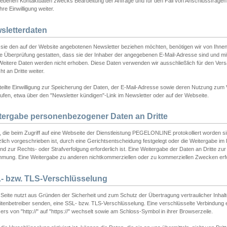
ebenen Kontaktdaten zwecks Bearbeitung der Anfrage und für den Fall von Anschlussfragen b
hre Einwilligung weiter.
sletterdaten
sie den auf der Website angebotenen Newsletter beziehen möchten, benötigen wir von Ihnen
ie Überprüfung gestatten, dass sie der Inhaber der angegebenen E-Mail-Adresse sind und m
 Weitere Daten werden nicht erhoben. Diese Daten verwenden wir ausschließlich für den Ver
cht an Dritte weiter.
teilte Einwilligung zur Speicherung der Daten, der E-Mail-Adresse sowie deren Nutzung zum
ufen, etwa über den "Newsletter kündigen"-Link im Newsletter oder auf der Webseite.
tergabe personenbezogener Daten an Dritte
 die beim Zugriff auf eine Webseite der Dienstleistung PEGELONLINE protokolliert worden sind
lich vorgeschrieben ist, durch eine Gerichtsentscheidung festgelegt oder die Weitergabe im Fa
d zur Rechts- oder Strafverfolgung erforderlich ist. Eine Weitergabe der Daten an Dritte zur 
mmung. Eine Weitergabe zu anderen nichtkommerziellen oder zu kommerziellen Zwecken erfol
- bzw. TLS-Verschlüsselung
Seite nutzt aus Gründen der Sicherheit und zum Schutz der Übertragung vertraulicher Inhalte
eitenbetreiber senden, eine SSL- bzw. TLS-Verschlüsselung. Eine verschlüsselte Verbindung 
rs von "http://" auf "https://" wechselt sowie am Schloss-Symbol in ihrer Browserzeile.