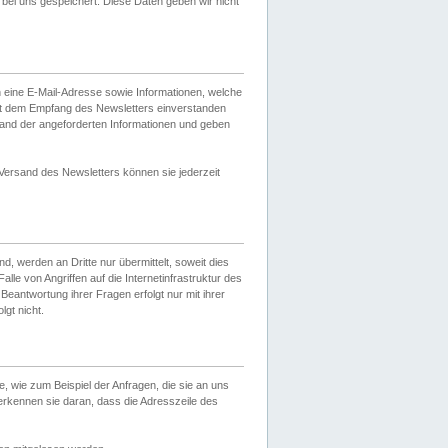
ei uns gespeichert. Diese Daten geben wir nicht
 eine E-Mail-Adresse sowie Informationen, welche
it dem Empfang des Newsletters einverstanden
sand der angeforderten Informationen und geben
 Versand des Newsletters können sie jederzeit
, werden an Dritte nur übermittelt, soweit dies
lle von Angriffen auf die Internetinfrastruktur des
Beantwortung ihrer Fragen erfolgt nur mit ihrer
gt nicht.
, wie zum Beispiel der Anfragen, die sie an uns
erkennen sie daran, dass die Adresszeile des