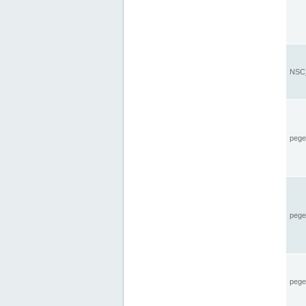
NSC_
pegel
pege
pegel