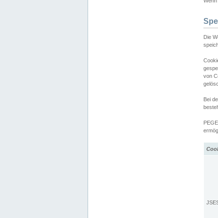
Wenn d
Spe
Die W
speic
Cooki
gespe
von C
gelös
Bei d
beste
PEGEL
ermögl
Coo
JSE