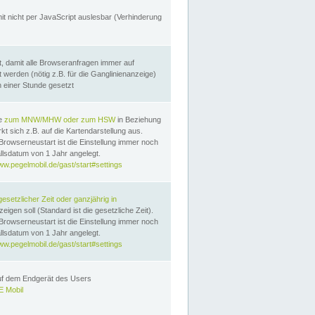
it nicht per JavaScript auslesbar (Verhinderung
, damit alle Browseranfragen immer auf
erden (nötig z.B. für die Ganglinienanzeige)
n einer Stunde gesetzt
te
zum MNW/MHW oder zum HSW
in Beziehung
t sich z.B. auf die Kartendarstellung aus.
Browserneustart ist die Einstellung immer noch
llsdatum von 1 Jahr angelegt.
ww.pegelmobil.de/gast/start#settings
gesetzlicher Zeit oder ganzjährig in
eigen soll (Standard ist die gesetzliche Zeit).
Browserneustart ist die Einstellung immer noch
llsdatum von 1 Jahr angelegt.
ww.pegelmobil.de/gast/start#settings
auf dem Endgerät des Users
 Mobil