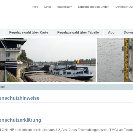
Hilfe
Links
Impressum
Nutzungsbedingungen
Datenschutz
Pegelauswahl über Karte
Pegelauswahl über Tabelle
Abo
Down
tter
enschutzhinweise
enschutzerklärung
ONLINE stellt Inhalte bereit, die nach § 2, Abs. 2 des Telemediengesetzes (TMG) als Teled