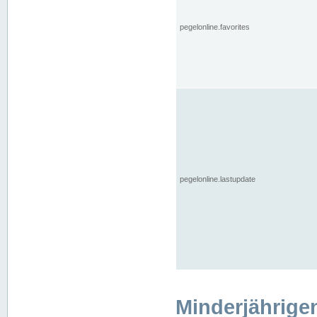
pegelonline.favorites
pegelonline.lastupdate
Minderjährige