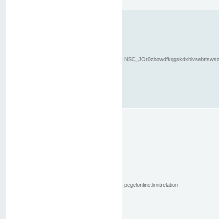
NSC_JOr0zbowdfkqgskdxhlvsebttsws
pegelonline.limitrelation