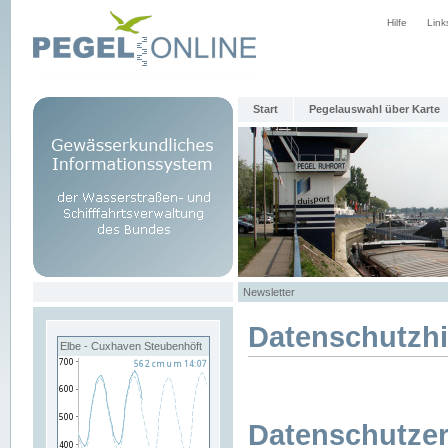
Hilfe
Link
Start
Pegelauswahl über Karte
Newsletter
Datenschutzh
Elbe - Cuxhaven Steubenhöft
Datenschutzer