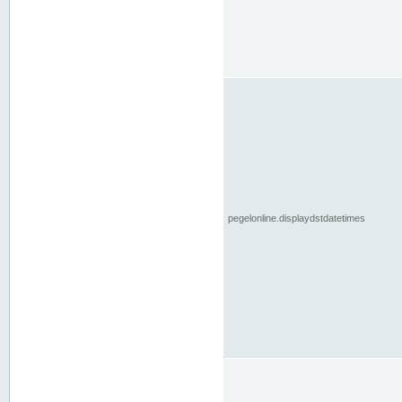
pegelonline.displaydstdatetimes