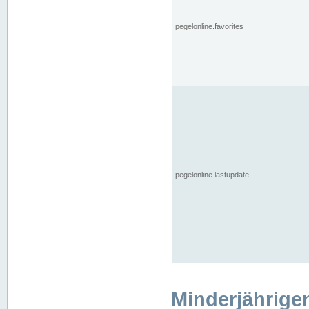
pegelonline.favorites
pegelonline.lastupdate
Minderjährige