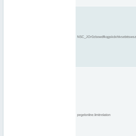
NSC_JOr0zbowdfkqgskdxhlvsebttsws
pegelonline.limitrelation