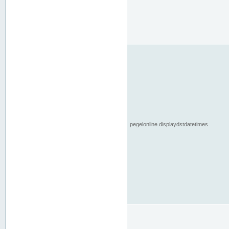
pegelonline.displaydstdatetimes