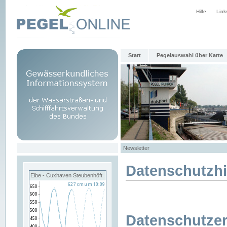
Hilfe
Link
Start
Pegelauswahl über Karte
Newsletter
Datenschutzh
Elbe - Cuxhaven Steubenhöft
Datenschutzer