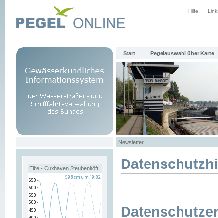
Hilfe
Link
Start
Pegelauswahl über Karte
Newsletter
Datenschutzh
Elbe - Cuxhaven Steubenhöft
Datenschutzer