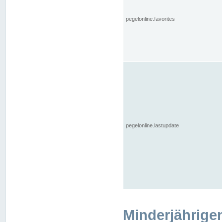
pegelonline.favorites
pegelonline.lastupdate
Minderjährige