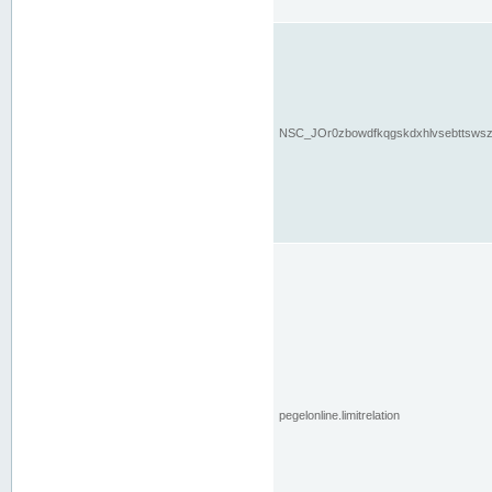
NSC_JOr0zbowdfkqgskdxhlvsebttsws
pegelonline.limitrelation