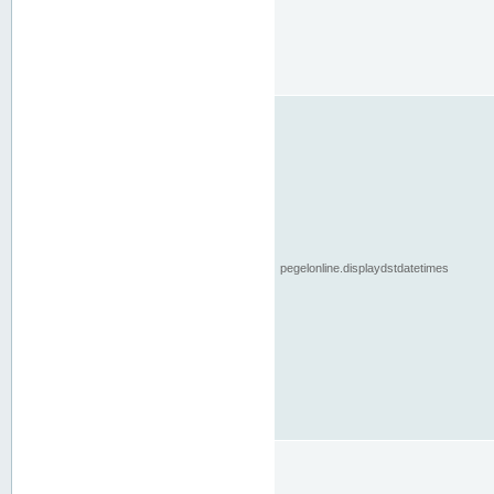
pegelonline.displaydstdatetimes