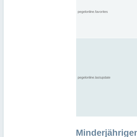
pegelonline.favorites
pegelonline.lastupdate
Minderjährige