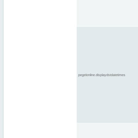
pegelonline.displaydstdatetimes