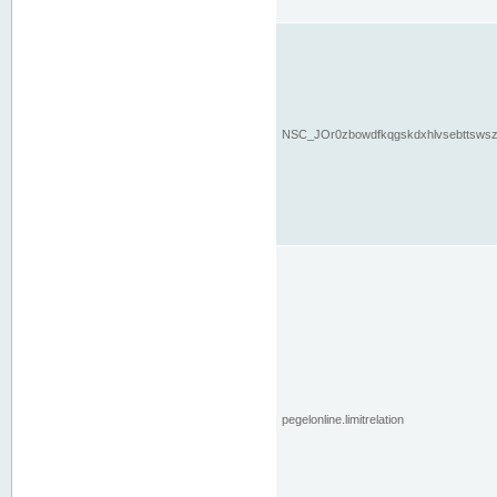
NSC_JOr0zbowdfkqgskdxhlvsebttsws
pegelonline.limitrelation