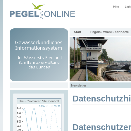
Hilfe
Link
Start
Pegelauswahl über Karte
Newsletter
Datenschutzh
Elbe - Cuxhaven Steubenhöft
Datenschutzer