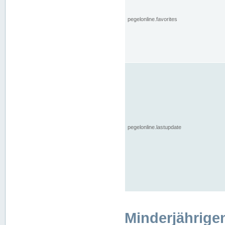
pegelonline.favorites
pegelonline.lastupdate
Minderjährige