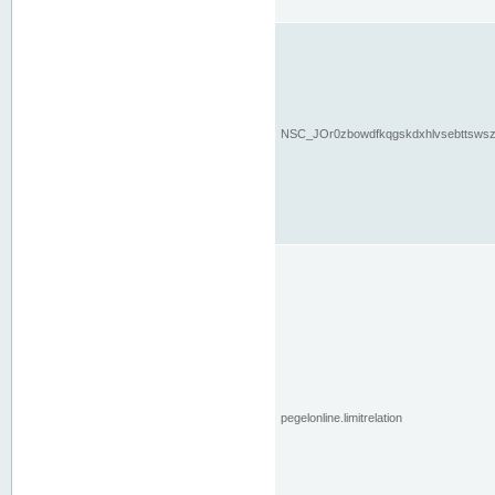
NSC_JOr0zbowdfkqgskdxhlvsebttsws
pegelonline.limitrelation