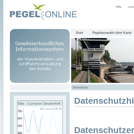
Hilfe
Link
Start
Pegelauswahl über Karte
Newsletter
Datenschutzh
Elbe - Cuxhaven Steubenhöft
Datenschutzer