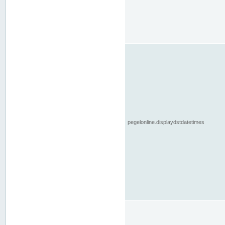
pegelonline.displaydstdatetimes