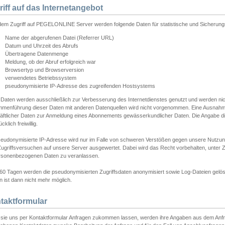
riff auf das Internetangebot
edem Zugriff auf PEGELONLINE Server werden folgende Daten für statistische und Sicherun
Name der abgerufenen Datei (Referrer URL)
Datum und Uhrzeit des Abrufs
Übertragene Datenmenge
Meldung, ob der Abruf erfolgreich war
Browsertyp und Browserversion
verwendetes Betriebssystem
pseudonymisierte IP-Adresse des zugreifenden Hostsystems
 Daten werden ausschließlich zur Verbesserung des Internetdienstes genutzt und werden ni
menführung dieser Daten mit anderen Datenquellen wird nicht vorgenommen. Eine Ausnahme 
äftlicher Daten zur Anmeldung eines Abonnements gewässerkundlicher Daten. Die Angabe die
cklich freiwillig.
seudonymisierte IP-Adresse wird nur im Falle von schweren Verstößen gegen unsere Nutzun
Zugriffsversuchen auf unsere Server ausgewertet. Dabei wird das Recht vorbehalten, unter Z
rsonenbezogenen Daten zu veranlassen.
60 Tagen werden die pseudonymisierten Zugriffsdaten anonymisiert sowie Log-Dateien gelösc
 ist dann nicht mehr möglich.
taktformular
sie uns per Kontaktformular Anfragen zukommen lassen, werden ihre Angaben aus dem Anfrag