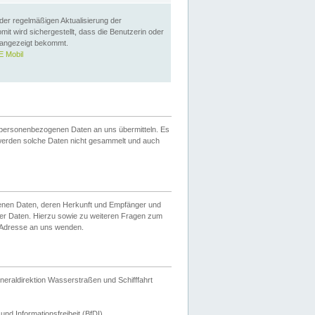
 der regelmäßigen Aktualisierung der
omit wird sichergestellt, dass die Benutzerin oder
 angezeigt bekommt.
 Mobil
 personenbezogenen Daten an uns übermitteln. Es
werden solche Daten nicht gesammelt und auch
ogenen Daten, deren Herkunft und Empfänger und
er Daten. Hierzu sowie zu weiteren Fragen zum
 Adresse an uns wenden.
neraldirektion Wasserstraßen und Schifffahrt
nd Informationsfreiheit (BfDI).