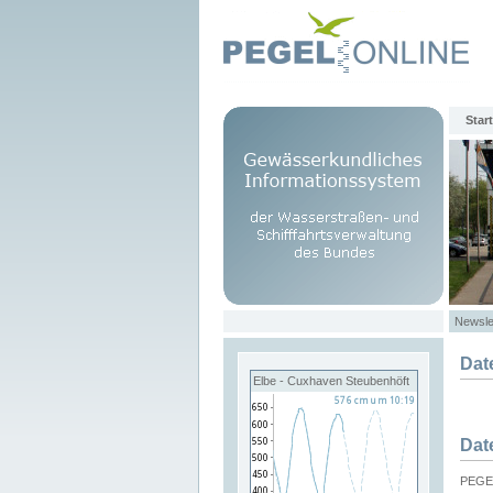
Start
Newsle
Dat
Elbe - Cuxhaven Steubenhöft
Dat
PEGEL