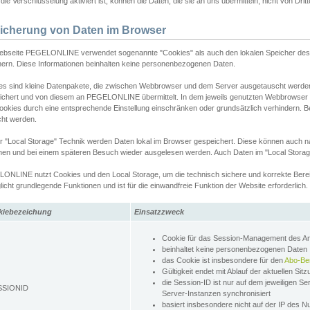
ie Verschlüsselung aktiviert ist, können die Daten, die sie an uns übermitteln, nicht von Dri
icherung von Daten im Browser
ebseite PEGELONLINE verwendet sogenannte "Cookies" als auch den lokalen Speicher des 
hern. Diese Informationen beinhalten keine personenbezogenen Daten.
es sind kleine Datenpakete, die zwischen Webbrowser und dem Server ausgetauscht werde
ichert und von diesem an PEGELONLINE übermittelt. In dem jeweils genutzten Webbrowser
ookies durch eine entsprechende Einstellung einschränken oder grundsätzlich verhindern. B
cht werden.
er "Local Storage" Technik werden Daten lokal im Browser gespeichert. Diese können auch 
hen und bei einem späteren Besuch wieder ausgelesen werden. Auch Daten im "Local Storag
ONLINE nutzt Cookies und den Local Storage, um die technisch sichere und korrekte Bereit
icht grundlegende Funktionen und ist für die einwandfreie Funktion der Website erforderlich.
kiebezeichung
Einsatzzweck
Cookie für das Session-Management des 
beinhaltet keine personenbezogenen Daten
das Cookie ist insbesondere für den
Abo-Be
Gültigkeit endet mit Ablauf der aktuellen Sit
die Session-ID ist nur auf dem jeweiligen Se
SSIONID
Server-Instanzen synchronisiert
basiert insbesondere nicht auf der IP des N