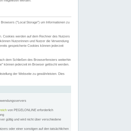
tten mitgelesen werden.
Browsers ("Local Storage") um Informationen zu
n. Cookies werden auf dem Rechner des Nutzers
 können Nutzerinnen und Nutzer die Verwendung
ereits gespeicherte Cookies können jederzeit
nach dem Schließen des Browserfensters weiterhin
e" können jederzeit im Browser gelöscht werden.
stellung der Webseite zu gewährleisten. Dies
Anwendungsservers
reich
von PEGELONLINE erforderlich
zung
rver gültig und wird nicht über verschiedene
utzers oder einer sonstigen auf den tatsächlichen