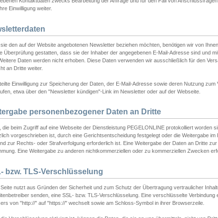
ebenen Kontaktdaten zwecks Bearbeitung der Anfrage und für den Fall von Anschlussfragen b
hre Einwilligung weiter.
sletterdaten
sie den auf der Website angebotenen Newsletter beziehen möchten, benötigen wir von Ihnen
ie Überprüfung gestatten, dass sie der Inhaber der angegebenen E-Mail-Adresse sind und m
 Weitere Daten werden nicht erhoben. Diese Daten verwenden wir ausschließlich für den Ver
cht an Dritte weiter.
teilte Einwilligung zur Speicherung der Daten, der E-Mail-Adresse sowie deren Nutzung zum
ufen, etwa über den "Newsletter kündigen"-Link im Newsletter oder auf der Webseite.
tergabe personenbezogener Daten an Dritte
 die beim Zugriff auf eine Webseite der Dienstleistung PEGELONLINE protokolliert worden sind
lich vorgeschrieben ist, durch eine Gerichtsentscheidung festgelegt oder die Weitergabe im Fa
d zur Rechts- oder Strafverfolgung erforderlich ist. Eine Weitergabe der Daten an Dritte zur 
mmung. Eine Weitergabe zu anderen nichtkommerziellen oder zu kommerziellen Zwecken erfol
- bzw. TLS-Verschlüsselung
Seite nutzt aus Gründen der Sicherheit und zum Schutz der Übertragung vertraulicher Inhalte
eitenbetreiber senden, eine SSL- bzw. TLS-Verschlüsselung. Eine verschlüsselte Verbindung 
rs von "http://" auf "https://" wechselt sowie am Schloss-Symbol in ihrer Browserzeile.