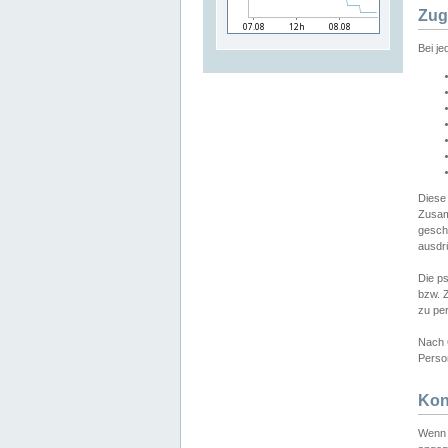
Zug
Bei j
Diese
Zusam
gesch
ausdrü
Die p
bzw. 
zu pe
Nach 
Person
Kon
Wenn 