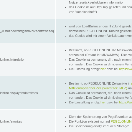
Nutzer zurückverfolgbaren Information
das Cookie ist auf HttpOnly gesetzt und dam
von "session theft")
wird von LoadBalancer des ITZBund gesetzt
JOr0zbowdfkqgskdxhlvsebttswszdq
demselben PEGELONLINE Knoten geleitetet w
das Cookie wird mit einem Verfallsdatum vo
Bestimmt, ob PEGELONLINE die Messwer
setzen soll (Default ist MNW/MHW). Dies wirk
online.limitrelation
Das Cookie ist permanent, d.h. nach einem 
vorhanden. Das Cookie wird mit einem Verfa
Die Einstellung erfolgt
hier
bzw. bei
https://w
Bestimmt, ob PEGELONLINE Zeitpunkte in
Mitteleuropäischer Zeit (Winterzeit, MEZ)
anz
lonline.displaydstdatetimes
Das Cookie ist permanent, d.h. nach einem 
vorhanden. Das Cookie wird mit einem Verfa
Die Einstellung erfolgt
hier
bzw. bei
https://w
Dient der Speicherung von Pegelfavoriten 
online.favorites
Die Funktion existiert nur auf
PEGELONLINE
Die Speicherung erfolgt im "Local Storage"