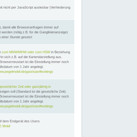
it nicht per JavaScript auslesbar (Verhinderung
, damit alle Browseranfragen immer auf
erden (nötig z.B. für die Ganglinienanzeige)
n einer Stunde gesetzt
te
zum MNW/MHW oder zum HSW
in Beziehung
t sich z.B. auf die Kartendarstellung aus.
Browserneustart ist die Einstellung immer noch
llsdatum von 1 Jahr angelegt.
ww.pegelmobil.de/gast/start#settings
gesetzlicher Zeit oder ganzjährig in
eigen soll (Standard ist die gesetzliche Zeit).
Browserneustart ist die Einstellung immer noch
llsdatum von 1 Jahr angelegt.
ww.pegelmobil.de/gast/start#settings
auf dem Endgerät des Users
 Mobil