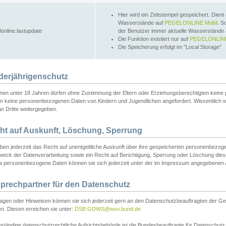
Hier wird ein Zeitstempel gespeichert. Dient
Wasserstände auf
PEGELONLINE Mobil
. S
lonline.lastupdate
der Benutzer immer aktuelle Wasserstände
Die Funktion existiert nur auf
PEGELONLINE
Die Speicherung erfolgt im "Local Storage"
derjährigenschutz
nen unter 18 Jahren dürfen ohne Zustimmung der Eltern oder Erziehungsberechtigten keine
n keine personenbezogenen Daten von Kindern und Jugendlichen angefordert. Wissentlich 
an Dritte weitergegeben.
ht auf Auskunft, Löschung, Sperrung
aben jederzeit das Recht auf unentgeltliche Auskunft über ihre gespeicherten personenbez
weck der Datenverarbeitung sowie ein Recht auf Berichtigung, Sperrung oder Löschung dies
 personenbezogene Daten können sie sich jederzeit unter der im Impressum angegebenen
prechpartner für den Datenschutz
ragen oder Hinweisen können sie sich jederzeit gern an den Datenschutzbeauftragten der Ge
n. Diesen erreichen sie unter:
DSB.GDWS@wsv.bund.de
ständige datenschutzrechtliche Aufsichtsbehörde ist die Bundesbeauftragte für Datenschutz u