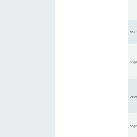
NSC_
pegel
pege
pegel