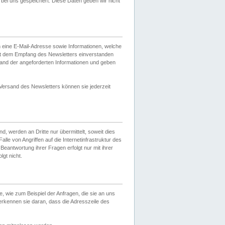
ei uns gespeichert. Diese Daten geben wir nicht
 eine E-Mail-Adresse sowie Informationen, welche
it dem Empfang des Newsletters einverstanden
sand der angeforderten Informationen und geben
 Versand des Newsletters können sie jederzeit
, werden an Dritte nur übermittelt, soweit dies
lle von Angriffen auf die Internetinfrastruktur des
Beantwortung ihrer Fragen erfolgt nur mit ihrer
gt nicht.
, wie zum Beispiel der Anfragen, die sie an uns
erkennen sie daran, dass die Adresszeile des