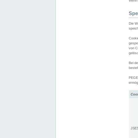
Wenn d
Spe
Die W
speic
Cooki
gespe
von C
gelös
Bei d
beste
PEGEL
ermögl
Coo
JSE