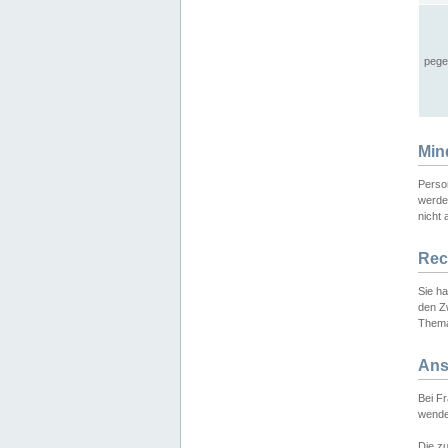
pege
Min
Perso
werde
nicht 
Rec
Sie h
den Z
Thema
Ans
Bei F
wende
Die zu