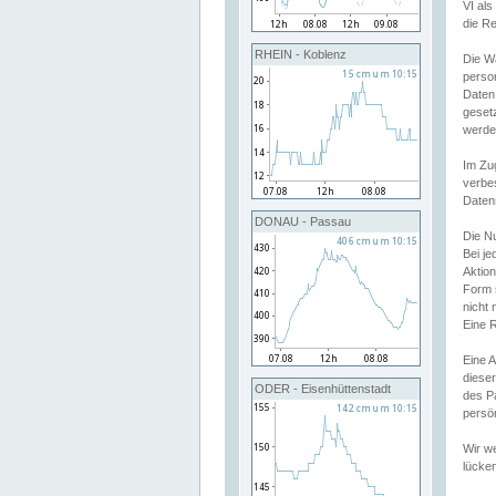
VI al
die R
RHEIN - Koblenz
Die W
perso
Daten
geset
werde
Im Zu
verbe
Daten
DONAU - Passau
Die N
Bei j
Aktion
Form 
nicht 
Eine R
Eine 
dieser
ODER - Eisenhüttenstadt
des P
persön
Wir we
lücken