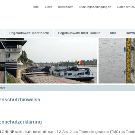
Hilfe
Links
Impressum
Nutzungsbedingungen
Datenschutz
Pegelauswahl über Karte
Pegelauswahl über Tabelle
Abo
Down
tter
enschutzhinweise
enschutzerklärung
ONLINE stellt Inhalte bereit, die nach § 2, Abs. 2 des Telemediengesetzes (TMG) als Teled