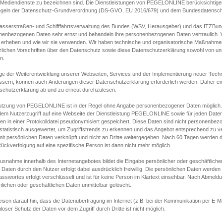
s Mediendienste zu bezeichnen sind. Die Dienstleistungen von PEGELONLINE berücksichtigen
egeln der Datenschutz-Grundverordnung (DS-GVO, EU 2016/679) und dem Bundesdatensc
asserstraßen- und Schifffahrtsverwaltung des Bundes (WSV, Herausgeber) und das ITZBund
nenbezogenen Daten sehr ernst und behandeln ihre personenbezogenen Daten vertraulich. W
 erheben und wie wir sie verwenden. Wir haben technische und organisatorische Maßnahmen g
zlichen Vorschriften über den Datenschutz sowie diese Datenschutzerklärung sowohl von uns
n.
ge der Weiterentwicklung unserer Webseiten, Services und der Implementierung neuer Techn
ssern, können auch Änderungen dieser Datenschutzerklärung erforderlich werden. Daher emp
schutzerklärung ab und zu erneut durchzulesen.
utzung von PEGELONLINE ist in der Regel ohne Angabe personenbezogener Daten möglich.
edem Nutzerzugriff auf eine Webseite der Dienstleistung PEGELONLINE sowie für jeden Dat
en in einer Protokolldatei pseudonymisiert gespeichert. Diese Daten sind nicht personenbez
statistisch ausgewertet, um Zugriffstrends zu erkennen und das Angebot entsprechend zu 
mit persönlichen Daten verknüpft und nicht an Dritte weitergegeben. Nach 60 Tagen werden d
ückverfolgung auf eine spezifische Person ist dann nicht mehr möglich.
Ausnahme innerhalb des Internetangebotes bildet die Eingabe persönlicher oder geschäftlic
 Daten durch den Nutzer erfolgt dabei ausdrücklich freiwillig. Die persönlichen Daten werden
asswortes erfolgt verschlüsselt und ist für keine Person im Klartext einsehbar. Nach Abmel
lichen oder geschäftlichen Daten unmittelbar gelöscht.
isen darauf hin, dass die Datenübertragung im Internet (z.B. bei der Kommunikation per E-Ma
loser Schutz der Daten vor dem Zugriff durch Dritte ist nicht möglich.