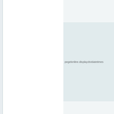
pegelonline.displaydstdatetimes