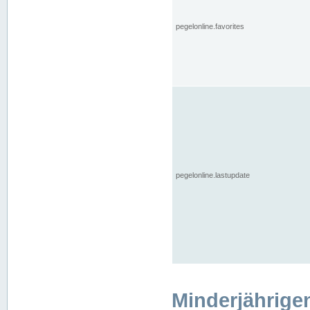
pegelonline.favorites
pegelonline.lastupdate
Minderjährige