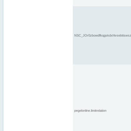
NSC_JOr0zbowdfkqgskdxhlvsebttsws
pegelonline.limitrelation