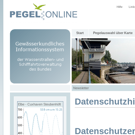
Hilfe
Link
Start
Pegelauswahl über Karte
Newsletter
Datenschutzh
Elbe - Cuxhaven Steubenhöft
Datenschutzer