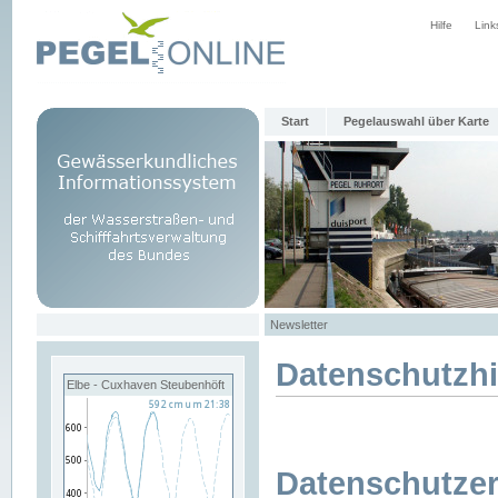
Hilfe
Link
Start
Pegelauswahl über Karte
Newsletter
Datenschutzh
Elbe - Cuxhaven Steubenhöft
Datenschutzer