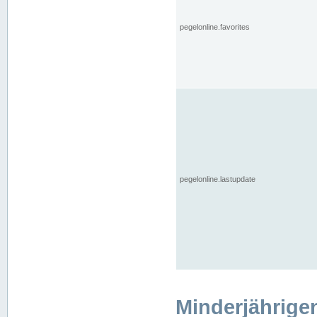
pegelonline.favorites
pegelonline.lastupdate
Minderjährige