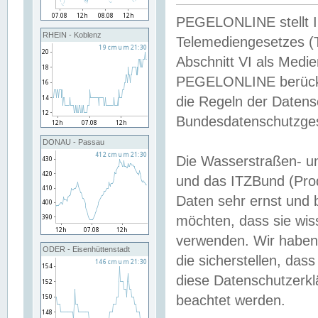
PEGELONLINE stellt Inh
RHEIN - Koblenz
Telemediengesetzes (
Abschnitt VI als Medie
PEGELONLINE berücksi
die Regeln der Date
Bundesdatenschutzge
DONAU - Passau
Die Wasserstraßen- u
und das ITZBund (Pro
Daten sehr ernst und 
möchten, dass sie wis
verwenden. Wir haben
ODER - Eisenhüttenstadt
die sicherstellen, das
diese Datenschutzerkl
beachtet werden.