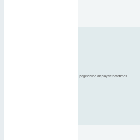
pegelonline.displaydstdatetimes