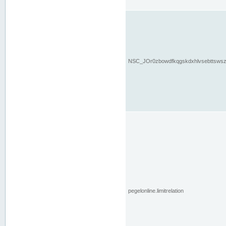
NSC_JOr0zbowdfkqgskdxhlvsebttsws
pegelonline.limitrelation