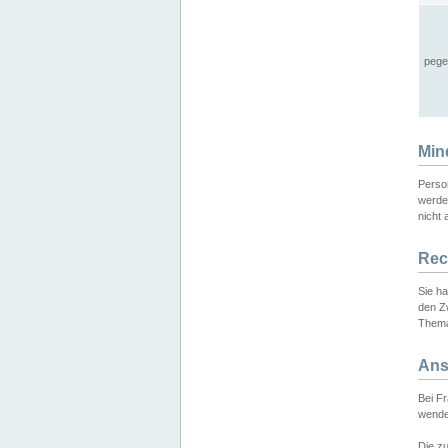
pege
Min
Perso
werde
nicht 
Rec
Sie h
den Z
Thema
Ans
Bei F
wende
Die zu