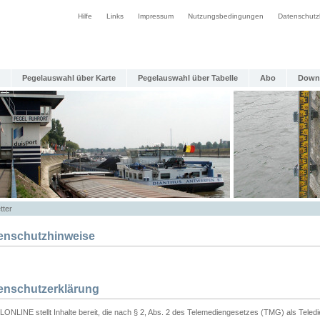
Hilfe
Links
Impressum
Nutzungsbedingungen
Datenschutz
Pegelauswahl über Karte
Pegelauswahl über Tabelle
Abo
Down
tter
enschutzhinweise
enschutzerklärung
ONLINE stellt Inhalte bereit, die nach § 2, Abs. 2 des Telemediengesetzes (TMG) als Teled