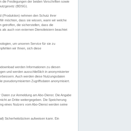
 die Festlegungen der beiden Vorschriften sowie
hutzgesetz (BDSG).
 (Produktion) nehmen den Schutz ihrer
ir möchten, dass sie wissen, wann wir welche
etroffen, die sicherstellen, dass die
 als auch von externen Dienstleistern beachtet
ologien, um unseren Service für sie zu
fehlen wir Ihnen, sich diese
endownload werden Informationen zu diesen
ogen und werden ausschließlich in anonymisierter
verbessern. Auch werden diese Nutzungsdaten
ie pseudonymisierten Zugriffsdaten anonymisiert.
her Daten zur Anmeldung am Abo-Dienst. Die Angabe
 nicht an Dritte weitergegeben. Die Speicherung
dung eines Nutzers vom Abo-Dienst werden seine
il) Sicherheitslücken aufweisen kann. Ein