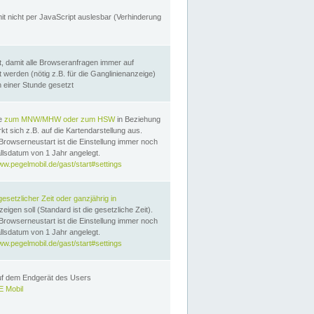
it nicht per JavaScript auslesbar (Verhinderung
, damit alle Browseranfragen immer auf
erden (nötig z.B. für die Ganglinienanzeige)
n einer Stunde gesetzt
te
zum MNW/MHW oder zum HSW
in Beziehung
t sich z.B. auf die Kartendarstellung aus.
Browserneustart ist die Einstellung immer noch
llsdatum von 1 Jahr angelegt.
ww.pegelmobil.de/gast/start#settings
gesetzlicher Zeit oder ganzjährig in
eigen soll (Standard ist die gesetzliche Zeit).
Browserneustart ist die Einstellung immer noch
llsdatum von 1 Jahr angelegt.
ww.pegelmobil.de/gast/start#settings
auf dem Endgerät des Users
 Mobil