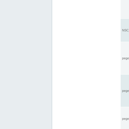
NSC_
pegel
pege
pegel