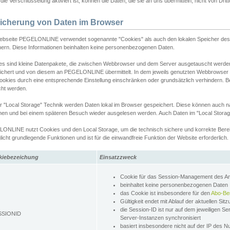
ie Verschlüsselung aktiviert ist, können die Daten, die sie an uns übermitteln, nicht von Dri
icherung von Daten im Browser
ebseite PEGELONLINE verwendet sogenannte "Cookies" als auch den lokalen Speicher des 
hern. Diese Informationen beinhalten keine personenbezogenen Daten.
es sind kleine Datenpakete, die zwischen Webbrowser und dem Server ausgetauscht werde
ichert und von diesem an PEGELONLINE übermittelt. In dem jeweils genutzten Webbrowser
ookies durch eine entsprechende Einstellung einschränken oder grundsätzlich verhindern. B
cht werden.
er "Local Storage" Technik werden Daten lokal im Browser gespeichert. Diese können auch 
hen und bei einem späteren Besuch wieder ausgelesen werden. Auch Daten im "Local Storag
ONLINE nutzt Cookies und den Local Storage, um die technisch sichere und korrekte Bereit
icht grundlegende Funktionen und ist für die einwandfreie Funktion der Website erforderlich.
kiebezeichung
Einsatzzweck
Cookie für das Session-Management des 
beinhaltet keine personenbezogenen Daten
das Cookie ist insbesondere für den
Abo-Be
Gültigkeit endet mit Ablauf der aktuellen Sit
die Session-ID ist nur auf dem jeweiligen Se
SSIONID
Server-Instanzen synchronisiert
basiert insbesondere nicht auf der IP des N