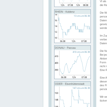
VI al
die R
RHEIN - Koblenz
Die W
perso
Daten
geset
werde
Im Zu
verbe
Daten
DONAU - Passau
Die N
Bei j
Aktion
Form 
nicht 
Eine R
Eine 
dieser
ODER - Eisenhüttenstadt
des P
persön
Wir we
lücken