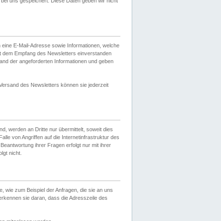
ei uns gespeichert. Diese Daten geben wir nicht
 eine E-Mail-Adresse sowie Informationen, welche
it dem Empfang des Newsletters einverstanden
sand der angeforderten Informationen und geben
 Versand des Newsletters können sie jederzeit
, werden an Dritte nur übermittelt, soweit dies
lle von Angriffen auf die Internetinfrastruktur des
Beantwortung ihrer Fragen erfolgt nur mit ihrer
gt nicht.
, wie zum Beispiel der Anfragen, die sie an uns
erkennen sie daran, dass die Adresszeile des