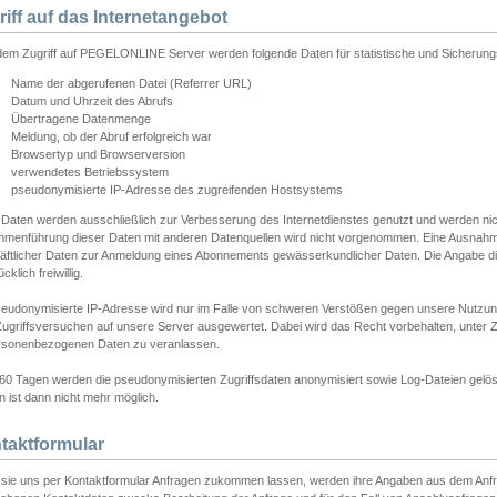
riff auf das Internetangebot
edem Zugriff auf PEGELONLINE Server werden folgende Daten für statistische und Sicherun
Name der abgerufenen Datei (Referrer URL)
Datum und Uhrzeit des Abrufs
Übertragene Datenmenge
Meldung, ob der Abruf erfolgreich war
Browsertyp und Browserversion
verwendetes Betriebssystem
pseudonymisierte IP-Adresse des zugreifenden Hostsystems
 Daten werden ausschließlich zur Verbesserung des Internetdienstes genutzt und werden ni
menführung dieser Daten mit anderen Datenquellen wird nicht vorgenommen. Eine Ausnahme 
äftlicher Daten zur Anmeldung eines Abonnements gewässerkundlicher Daten. Die Angabe die
cklich freiwillig.
seudonymisierte IP-Adresse wird nur im Falle von schweren Verstößen gegen unsere Nutzun
Zugriffsversuchen auf unsere Server ausgewertet. Dabei wird das Recht vorbehalten, unter Z
rsonenbezogenen Daten zu veranlassen.
60 Tagen werden die pseudonymisierten Zugriffsdaten anonymisiert sowie Log-Dateien gelösc
 ist dann nicht mehr möglich.
taktformular
sie uns per Kontaktformular Anfragen zukommen lassen, werden ihre Angaben aus dem Anfrag