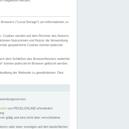
tten mitgelesen werden.
Browsers ("Local Storage") um Informationen zu
n. Cookies werden auf dem Rechner des Nutzers
 können Nutzerinnen und Nutzer die Verwendung
ereits gespeicherte Cookies können jederzeit
nach dem Schließen des Browserfensters weiterhin
e" können jederzeit im Browser gelöscht werden.
stellung der Webseite zu gewährleisten. Dies
Anwendungsservers
reich
von PEGELONLINE erforderlich
zung
rver gültig und wird nicht über verschiedene
utzers oder einer sonstigen auf den tatsächlichen