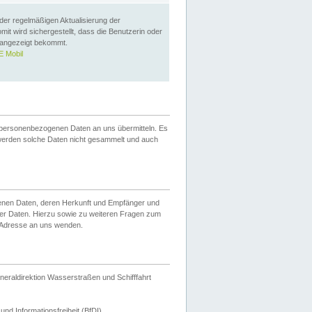
 der regelmäßigen Aktualisierung der
omit wird sichergestellt, dass die Benutzerin oder
 angezeigt bekommt.
 Mobil
 personenbezogenen Daten an uns übermitteln. Es
werden solche Daten nicht gesammelt und auch
ogenen Daten, deren Herkunft und Empfänger und
er Daten. Hierzu sowie zu weiteren Fragen zum
 Adresse an uns wenden.
neraldirektion Wasserstraßen und Schifffahrt
nd Informationsfreiheit (BfDI).