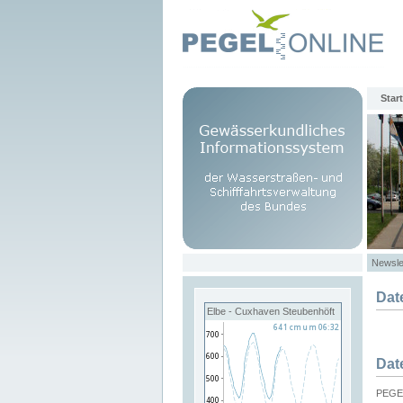
Start
Newsle
Dat
Elbe - Cuxhaven Steubenhöft
Dat
PEGEL