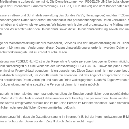
s Mediendienste zu bezeichnen sind. Die Dienstleistungen von PEGELONLINE berücksichtigen
egeln der Datenschutz-Grundverordnung (DS-GVO, EU 2016/679) und dem Bundesdatensc
asserstraßen- und Schifffahrtsverwaltung des Bundes (WSV, Herausgeber) und das ITZBund
nenbezogenen Daten sehr ernst und behandeln ihre personenbezogenen Daten vertraulich. W
 erheben und wie wir sie verwenden. Wir haben technische und organisatorische Maßnahmen g
zlichen Vorschriften über den Datenschutz sowie diese Datenschutzerklärung sowohl von uns
n.
ge der Weiterentwicklung unserer Webseiten, Services und der Implementierung neuer Techn
ssern, können auch Änderungen dieser Datenschutzerklärung erforderlich werden. Daher emp
schutzerklärung ab und zu erneut durchzulesen.
utzung von PEGELONLINE ist in der Regel ohne Angabe personenbezogener Daten möglich.
edem Nutzerzugriff auf eine Webseite der Dienstleistung PEGELONLINE sowie für jeden Dat
en in einer Protokolldatei pseudonymisiert gespeichert. Diese Daten sind nicht personenbez
statistisch ausgewertet, um Zugriffstrends zu erkennen und das Angebot entsprechend zu 
mit persönlichen Daten verknüpft und nicht an Dritte weitergegeben. Nach 60 Tagen werden d
ückverfolgung auf eine spezifische Person ist dann nicht mehr möglich.
Ausnahme innerhalb des Internetangebotes bildet die Eingabe persönlicher oder geschäftlic
 Daten durch den Nutzer erfolgt dabei ausdrücklich freiwillig. Die persönlichen Daten werden
asswortes erfolgt verschlüsselt und ist für keine Person im Klartext einsehbar. Nach Abmel
lichen oder geschäftlichen Daten unmittelbar gelöscht.
isen darauf hin, dass die Datenübertragung im Internet (z.B. bei der Kommunikation per E-Ma
loser Schutz der Daten vor dem Zugriff durch Dritte ist nicht möglich.