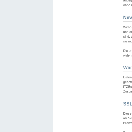
angeg
ohne i
New
Wenn 
uns d
sind.
sie ni
Die er
widerr
Wei
Daten,
gesetz
ITZBun
Zusti
SSL
Diese 
als S
Browse