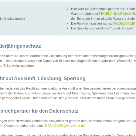
Hier wird ein Zeitstempel gespeichert. Dient
Wasserstände auf
PEGELONLINE Mobil
. S
lonline.lastupdate
der Benutzer immer aktuelle Wasserstände
Die Funktion existiert nur auf
PEGELONLINE
Die Speicherung erfolgt im "Local Storage"
derjährigenschutz
nen unter 18 Jahren dürfen ohne Zustimmung der Eltern oder Erziehungsberechtigten keine
n keine personenbezogenen Daten von Kindern und Jugendlichen angefordert. Wissentlich 
an Dritte weitergegeben.
ht auf Auskunft, Löschung, Sperrung
aben jederzeit das Recht auf unentgeltliche Auskunft über ihre gespeicherten personenbez
weck der Datenverarbeitung sowie ein Recht auf Berichtigung, Sperrung oder Löschung dies
 personenbezogene Daten können sie sich jederzeit unter der im Impressum angegebenen
prechpartner für den Datenschutz
ragen oder Hinweisen können sie sich jederzeit gern an den Datenschutzbeauftragten der Ge
n. Diesen erreichen sie unter:
DSB.GDWS@wsv.bund.de
ständige datenschutzrechtliche Aufsichtsbehörde ist die Bundesbeauftragte für Datenschutz u