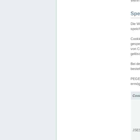
Wenn d
Spe
Die W
speic
Cooki
gespe
von C
gelös
Bei d
beste
PEGEL
ermögl
Coo
JSE