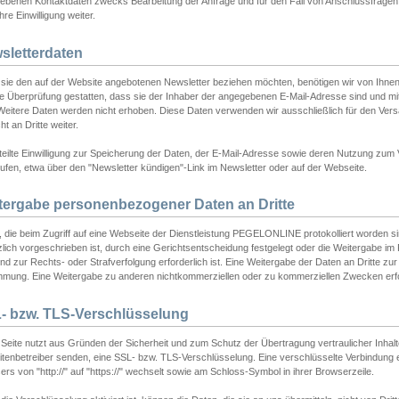
ebenen Kontaktdaten zwecks Bearbeitung der Anfrage und für den Fall von Anschlussfragen b
hre Einwilligung weiter.
sletterdaten
sie den auf der Website angebotenen Newsletter beziehen möchten, benötigen wir von Ihnen
ie Überprüfung gestatten, dass sie der Inhaber der angegebenen E-Mail-Adresse sind und m
 Weitere Daten werden nicht erhoben. Diese Daten verwenden wir ausschließlich für den Ver
cht an Dritte weiter.
teilte Einwilligung zur Speicherung der Daten, der E-Mail-Adresse sowie deren Nutzung zum
ufen, etwa über den "Newsletter kündigen"-Link im Newsletter oder auf der Webseite.
tergabe personenbezogener Daten an Dritte
 die beim Zugriff auf eine Webseite der Dienstleistung PEGELONLINE protokolliert worden sind
lich vorgeschrieben ist, durch eine Gerichtsentscheidung festgelegt oder die Weitergabe im Fa
d zur Rechts- oder Strafverfolgung erforderlich ist. Eine Weitergabe der Daten an Dritte zur 
mmung. Eine Weitergabe zu anderen nichtkommerziellen oder zu kommerziellen Zwecken erfol
- bzw. TLS-Verschlüsselung
Seite nutzt aus Gründen der Sicherheit und zum Schutz der Übertragung vertraulicher Inhalte
eitenbetreiber senden, eine SSL- bzw. TLS-Verschlüsselung. Eine verschlüsselte Verbindung 
rs von "http://" auf "https://" wechselt sowie am Schloss-Symbol in ihrer Browserzeile.