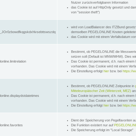
Nutzer zurückverfolgbaren Information
das Cookie ist auf HttpOnly gesetzt und dam
von "session theft")
wird von LoadBalancer des ITZBund gesetzt
JOr0zbowdfkqgskdxhlvsebttswszdq
demselben PEGELONLINE Knoten geleitetet w
das Cookie wird mit einem Verfallsdatum vo
Bestimmt, ob PEGELONLINE die Messwer
setzen soll (Default ist MNW/MHW). Dies wirk
online.limitrelation
Das Cookie ist permanent, d.h. nach einem 
vorhanden. Das Cookie wird mit einem Verfa
Die Einstellung erfolgt
hier
bzw. bei
https://w
Bestimmt, ob PEGELONLINE Zeitpunkte in
Mitteleuropäischer Zeit (Winterzeit, MEZ)
anz
lonline.displaydstdatetimes
Das Cookie ist permanent, d.h. nach einem 
vorhanden. Das Cookie wird mit einem Verfa
Die Einstellung erfolgt
hier
bzw. bei
https://w
Dient der Speicherung von Pegelfavoriten 
online.favorites
Die Funktion existiert nur auf
PEGELONLINE
Die Speicherung erfolgt im "Local Storage"