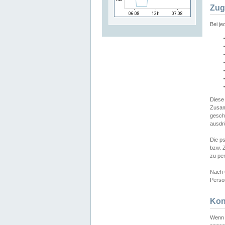
Zug
Bei j
Diese
Zusam
gesch
ausdrü
Die p
bzw. 
zu pe
Nach 
Person
Kon
Wenn 