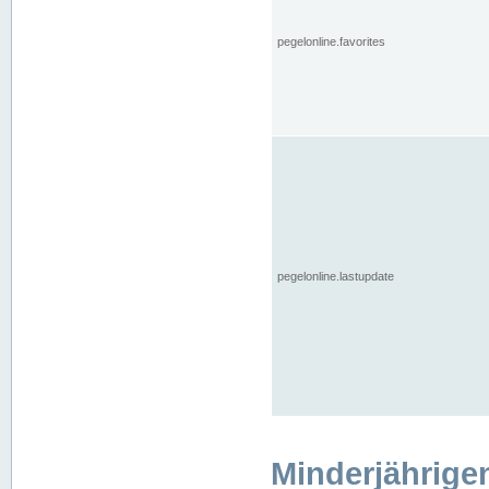
pegelonline.favorites
pegelonline.lastupdate
Minderjährige