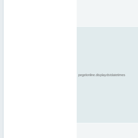
pegelonline.displaydstdatetimes