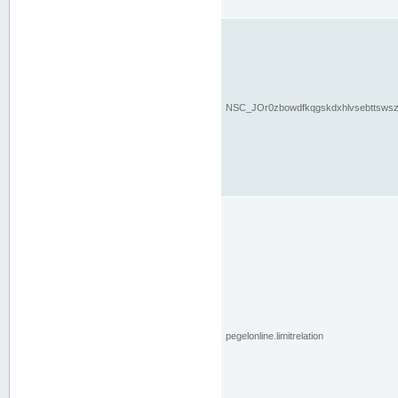
NSC_JOr0zbowdfkqgskdxhlvsebttsws
pegelonline.limitrelation