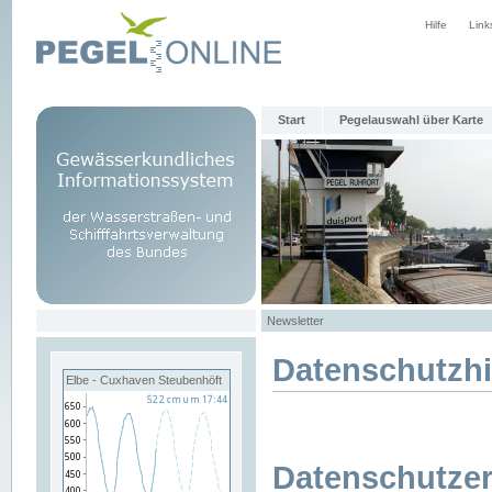
Hilfe
Link
Start
Pegelauswahl über Karte
Newsletter
Datenschutzh
Elbe - Cuxhaven Steubenhöft
Datenschutzer