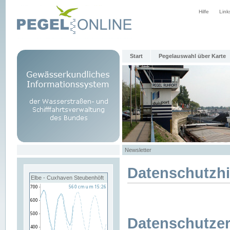
Hilfe
Link
Start
Pegelauswahl über Karte
Newsletter
Datenschutzh
Elbe - Cuxhaven Steubenhöft
Datenschutzer