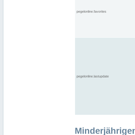
pegelonline.favorites
pegelonline.lastupdate
Minderjährige