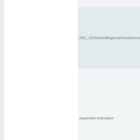
NSC_JOr0zbowdfkqgskdxhlvsebttsws
pegelonline.limitrelation