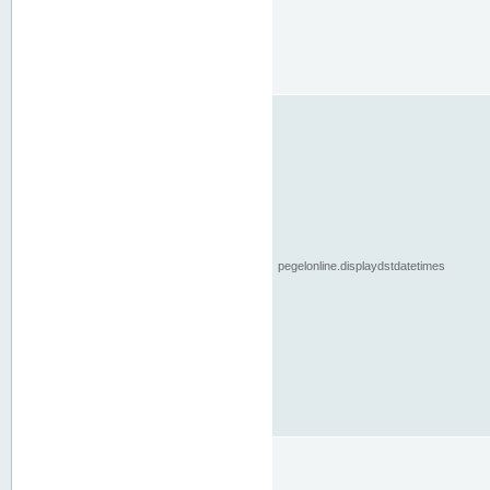
pegelonline.displaydstdatetimes