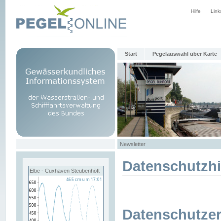
Hilfe
Link
Start
Pegelauswahl über Karte
Newsletter
Datenschutzh
Elbe - Cuxhaven Steubenhöft
Datenschutzer