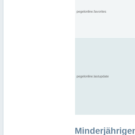
pegelonline.favorites
pegelonline.lastupdate
Minderjährige