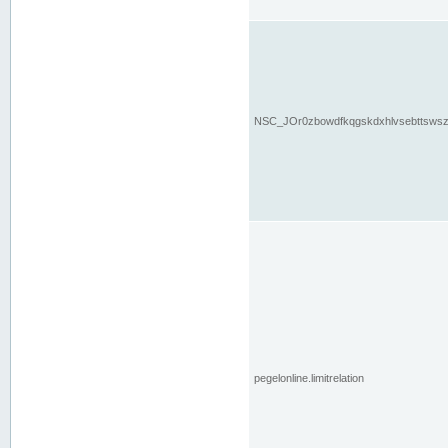
NSC_JOr0zbowdfkqgskdxhlvsebttsws
pegelonline.limitrelation