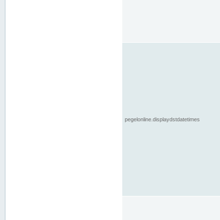
pegelonline.displaydstdatetimes