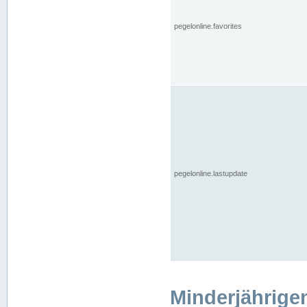
pegelonline.favorites
pegelonline.lastupdate
Minderjährige