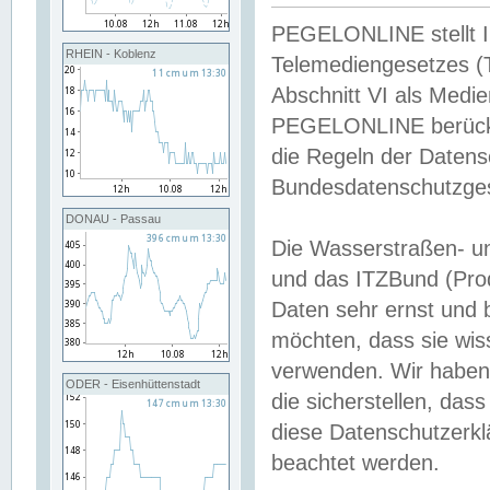
PEGELONLINE stellt Inh
RHEIN - Koblenz
Telemediengesetzes (
Abschnitt VI als Medie
PEGELONLINE berücksi
die Regeln der Date
Bundesdatenschutzge
DONAU - Passau
Die Wasserstraßen- u
und das ITZBund (Pro
Daten sehr ernst und 
möchten, dass sie wis
verwenden. Wir haben
ODER - Eisenhüttenstadt
die sicherstellen, das
diese Datenschutzerkl
beachtet werden.