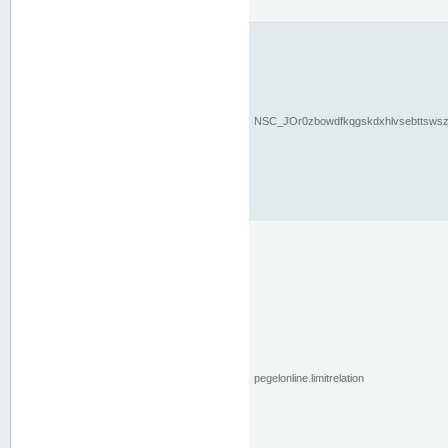
NSC_JOr0zbowdfkqgskdxhlvsebttsws
pegelonline.limitrelation