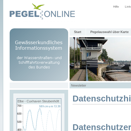
Hilfe
Link
Start
Pegelauswahl über Karte
Newsletter
Datenschutzh
Elbe - Cuxhaven Steubenhöft
Datenschutzer