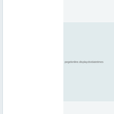
pegelonline.displaydstdatetimes