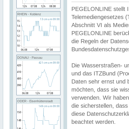
PEGELONLINE stellt Inh
RHEIN - Koblenz
Telemediengesetzes (
Abschnitt VI als Medie
PEGELONLINE berücksi
die Regeln der Date
Bundesdatenschutzge
DONAU - Passau
Die Wasserstraßen- u
und das ITZBund (Pro
Daten sehr ernst und 
möchten, dass sie wis
verwenden. Wir haben
ODER - Eisenhüttenstadt
die sicherstellen, das
diese Datenschutzerkl
beachtet werden.