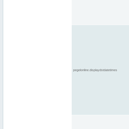
pegelonline.displaydstdatetimes