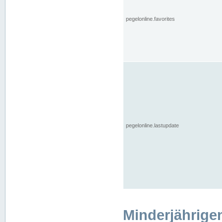
pegelonline.favorites
pegelonline.lastupdate
Minderjährige