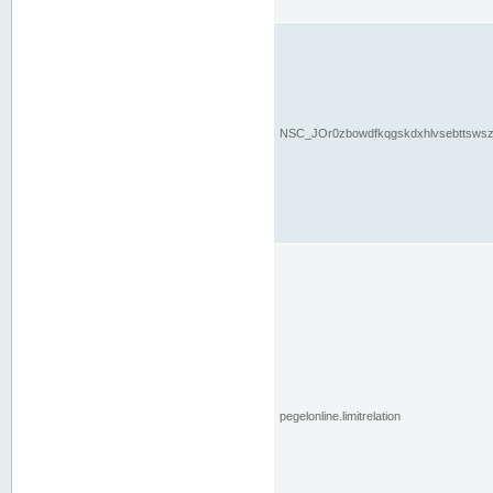
NSC_JOr0zbowdfkqgskdxhlvsebttsws
pegelonline.limitrelation