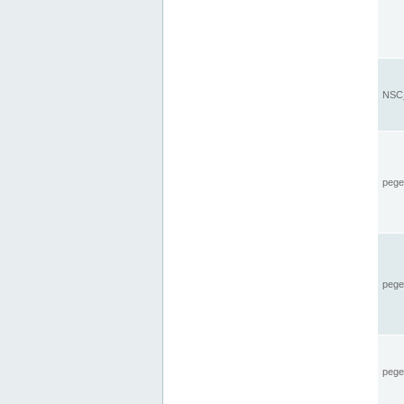
NSC_
pegel
pege
pegel