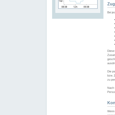
Zug
Bei j
Diese
Zusam
gesch
ausdrü
Die p
bzw. 
zu pe
Nach 
Person
Kon
Wenn 