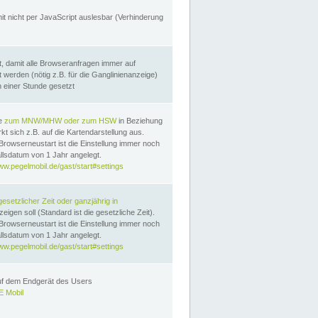
it nicht per JavaScript auslesbar (Verhinderung
, damit alle Browseranfragen immer auf
erden (nötig z.B. für die Ganglinienanzeige)
n einer Stunde gesetzt
te
zum MNW/MHW oder zum HSW
in Beziehung
t sich z.B. auf die Kartendarstellung aus.
Browserneustart ist die Einstellung immer noch
llsdatum von 1 Jahr angelegt.
ww.pegelmobil.de/gast/start#settings
gesetzlicher Zeit oder ganzjährig in
eigen soll (Standard ist die gesetzliche Zeit).
Browserneustart ist die Einstellung immer noch
llsdatum von 1 Jahr angelegt.
ww.pegelmobil.de/gast/start#settings
auf dem Endgerät des Users
 Mobil