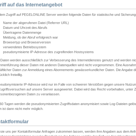
riff auf das Internetangebot
edem Zugriff auf PEGELONLINE Server werden folgende Daten für statistische und Sicherun
Name der abgerufenen Datei (Referrer URL)
Datum und Uhrzeit des Abrufs
Übertragene Datenmenge
Meldung, ob der Abruf erfolgreich war
Browsertyp und Browserversion
verwendetes Betriebssystem
pseudonymisierte IP-Adresse des zugreifenden Hostsystems
 Daten werden ausschließlich zur Verbesserung des Internetdienstes genutzt und werden ni
menführung dieser Daten mit anderen Datenquellen wird nicht vorgenommen. Eine Ausnahme 
äftlicher Daten zur Anmeldung eines Abonnements gewässerkundlicher Daten. Die Angabe die
cklich freiwillig.
seudonymisierte IP-Adresse wird nur im Falle von schweren Verstößen gegen unsere Nutzun
Zugriffsversuchen auf unsere Server ausgewertet. Dabei wird das Recht vorbehalten, unter Z
rsonenbezogenen Daten zu veranlassen.
60 Tagen werden die pseudonymisierten Zugriffsdaten anonymisiert sowie Log-Dateien gelösc
 ist dann nicht mehr möglich.
taktformular
sie uns per Kontaktformular Anfragen zukommen lassen, werden ihre Angaben aus dem Anfrag