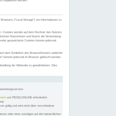
tten mitgelesen werden.
Browsers ("Local Storage") um Informationen zu
n. Cookies werden auf dem Rechner des Nutzers
 können Nutzerinnen und Nutzer die Verwendung
ereits gespeicherte Cookies können jederzeit
nach dem Schließen des Browserfensters weiterhin
e" können jederzeit im Browser gelöscht werden.
stellung der Webseite zu gewährleisten. Dies
Anwendungsservers
reich
von PEGELONLINE erforderlich
zung
rver gültig und wird nicht über verschiedene
utzers oder einer sonstigen auf den tatsächlichen