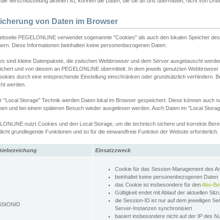
ie Verschlüsselung aktiviert ist, können die Daten, die sie an uns übermitteln, nicht von Dri
icherung von Daten im Browser
ebseite PEGELONLINE verwendet sogenannte "Cookies" als auch den lokalen Speicher des 
hern. Diese Informationen beinhalten keine personenbezogenen Daten.
es sind kleine Datenpakete, die zwischen Webbrowser und dem Server ausgetauscht werde
ichert und von diesem an PEGELONLINE übermittelt. In dem jeweils genutzten Webbrowser
ookies durch eine entsprechende Einstellung einschränken oder grundsätzlich verhindern. B
cht werden.
er "Local Storage" Technik werden Daten lokal im Browser gespeichert. Diese können auch 
hen und bei einem späteren Besuch wieder ausgelesen werden. Auch Daten im "Local Storag
ONLINE nutzt Cookies und den Local Storage, um die technisch sichere und korrekte Bereit
icht grundlegende Funktionen und ist für die einwandfreie Funktion der Website erforderlich.
kiebezeichung
Einsatzzweck
Cookie für das Session-Management des 
beinhaltet keine personenbezogenen Daten
das Cookie ist insbesondere für den
Abo-Be
Gültigkeit endet mit Ablauf der aktuellen Sit
die Session-ID ist nur auf dem jeweiligen Se
SSIONID
Server-Instanzen synchronisiert
basiert insbesondere nicht auf der IP des N