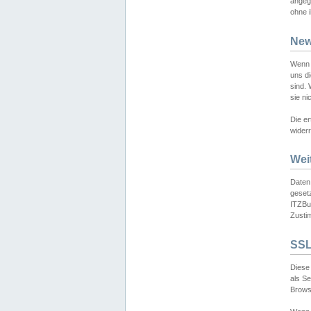
angeg
ohne i
New
Wenn 
uns d
sind.
sie ni
Die er
widerr
Wei
Daten,
gesetz
ITZBun
Zusti
SSL
Diese 
als S
Browse