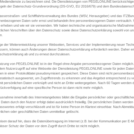
s Mediendienste zu bezeichnen sind. Die Dienstleistungen von PEGELONLINE berücksichtigen
egeln der Datenschutz-Grundverordnung (DS-GVO, EU 2016/679) und dem Bundesdatensc
asserstraßen- und Schifffahrtsverwaltung des Bundes (WSV, Herausgeber) und das ITZBund
nenbezogenen Daten sehr ernst und behandeln ihre personenbezogenen Daten vertraulich. W
 erheben und wie wir sie verwenden. Wir haben technische und organisatorische Maßnahmen g
zlichen Vorschriften über den Datenschutz sowie diese Datenschutzerklärung sowohl von uns
n.
ge der Weiterentwicklung unserer Webseiten, Services und der Implementierung neuer Techn
ssern, können auch Änderungen dieser Datenschutzerklärung erforderlich werden. Daher emp
schutzerklärung ab und zu erneut durchzulesen.
utzung von PEGELONLINE ist in der Regel ohne Angabe personenbezogener Daten möglich.
edem Nutzerzugriff auf eine Webseite der Dienstleistung PEGELONLINE sowie für jeden Dat
en in einer Protokolldatei pseudonymisiert gespeichert. Diese Daten sind nicht personenbez
statistisch ausgewertet, um Zugriffstrends zu erkennen und das Angebot entsprechend zu 
mit persönlichen Daten verknüpft und nicht an Dritte weitergegeben. Nach 60 Tagen werden d
ückverfolgung auf eine spezifische Person ist dann nicht mehr möglich.
Ausnahme innerhalb des Internetangebotes bildet die Eingabe persönlicher oder geschäftlic
 Daten durch den Nutzer erfolgt dabei ausdrücklich freiwillig. Die persönlichen Daten werden
asswortes erfolgt verschlüsselt und ist für keine Person im Klartext einsehbar. Nach Abmel
lichen oder geschäftlichen Daten unmittelbar gelöscht.
isen darauf hin, dass die Datenübertragung im Internet (z.B. bei der Kommunikation per E-Ma
loser Schutz der Daten vor dem Zugriff durch Dritte ist nicht möglich.