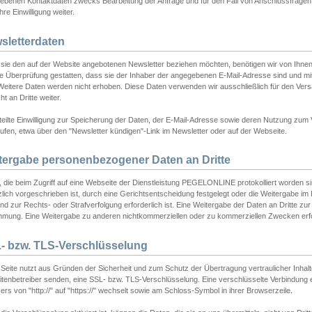
ebenen Kontaktdaten zwecks Bearbeitung der Anfrage und für den Fall von Anschlussfragen b
hre Einwilligung weiter.
sletterdaten
sie den auf der Website angebotenen Newsletter beziehen möchten, benötigen wir von Ihnen
ie Überprüfung gestatten, dass sie der Inhaber der angegebenen E-Mail-Adresse sind und m
 Weitere Daten werden nicht erhoben. Diese Daten verwenden wir ausschließlich für den Ver
cht an Dritte weiter.
teilte Einwilligung zur Speicherung der Daten, der E-Mail-Adresse sowie deren Nutzung zum
ufen, etwa über den "Newsletter kündigen"-Link im Newsletter oder auf der Webseite.
tergabe personenbezogener Daten an Dritte
 die beim Zugriff auf eine Webseite der Dienstleistung PEGELONLINE protokolliert worden sind
lich vorgeschrieben ist, durch eine Gerichtsentscheidung festgelegt oder die Weitergabe im Fa
d zur Rechts- oder Strafverfolgung erforderlich ist. Eine Weitergabe der Daten an Dritte zur 
mmung. Eine Weitergabe zu anderen nichtkommerziellen oder zu kommerziellen Zwecken erfol
- bzw. TLS-Verschlüsselung
Seite nutzt aus Gründen der Sicherheit und zum Schutz der Übertragung vertraulicher Inhalte
eitenbetreiber senden, eine SSL- bzw. TLS-Verschlüsselung. Eine verschlüsselte Verbindung 
rs von "http://" auf "https://" wechselt sowie am Schloss-Symbol in ihrer Browserzeile.