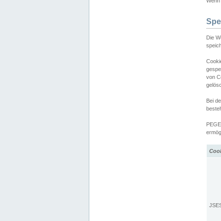
Wenn d
Spe
Die W
speic
Cooki
gespe
von C
gelös
Bei d
beste
PEGEL
ermögl
Coo
JSE