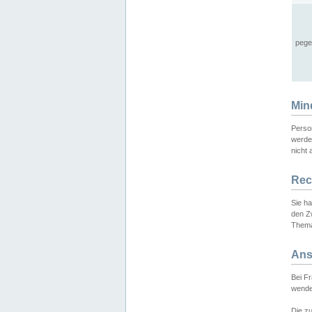
pege
Min
Perso
werde
nicht 
Rec
Sie h
den Z
Thema
Ans
Bei F
wende
Die zu