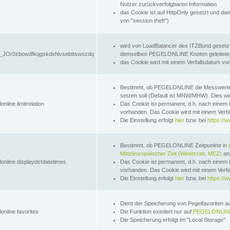
Nutzer zurückverfolgbaren Information
das Cookie ist auf HttpOnly gesetzt und dam
von "session theft")
wird von LoadBalancer des ITZBund gesetzt
JOr0zbowdfkqgskdxhlvsebttswszdq
demselben PEGELONLINE Knoten geleitetet w
das Cookie wird mit einem Verfallsdatum vo
Bestimmt, ob PEGELONLINE die Messwer
setzen soll (Default ist MNW/MHW). Dies wirk
online.limitrelation
Das Cookie ist permanent, d.h. nach einem 
vorhanden. Das Cookie wird mit einem Verfa
Die Einstellung erfolgt
hier
bzw. bei
https://w
Bestimmt, ob PEGELONLINE Zeitpunkte in
Mitteleuropäischer Zeit (Winterzeit, MEZ)
anz
lonline.displaydstdatetimes
Das Cookie ist permanent, d.h. nach einem 
vorhanden. Das Cookie wird mit einem Verfa
Die Einstellung erfolgt
hier
bzw. bei
https://w
Dient der Speicherung von Pegelfavoriten 
online.favorites
Die Funktion existiert nur auf
PEGELONLINE
Die Speicherung erfolgt im "Local Storage"