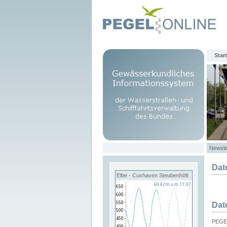
Start
Newsle
Dat
Elbe - Cuxhaven Steubenhöft
Dat
PEGEL