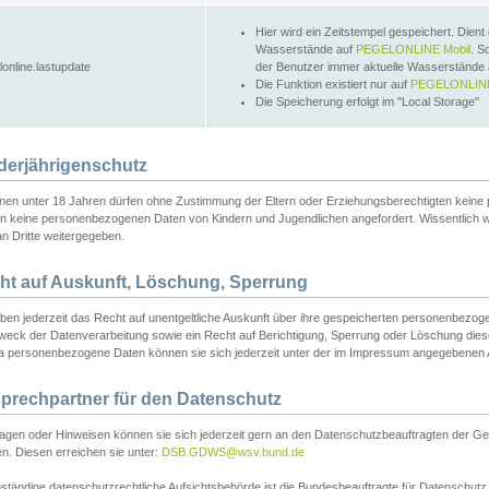
Hier wird ein Zeitstempel gespeichert. Dient
Wasserstände auf
PEGELONLINE Mobil
. S
lonline.lastupdate
der Benutzer immer aktuelle Wasserstände
Die Funktion existiert nur auf
PEGELONLINE
Die Speicherung erfolgt im "Local Storage"
derjährigenschutz
nen unter 18 Jahren dürfen ohne Zustimmung der Eltern oder Erziehungsberechtigten keine
n keine personenbezogenen Daten von Kindern und Jugendlichen angefordert. Wissentlich 
an Dritte weitergegeben.
ht auf Auskunft, Löschung, Sperrung
aben jederzeit das Recht auf unentgeltliche Auskunft über ihre gespeicherten personenbez
weck der Datenverarbeitung sowie ein Recht auf Berichtigung, Sperrung oder Löschung dies
 personenbezogene Daten können sie sich jederzeit unter der im Impressum angegebenen
prechpartner für den Datenschutz
ragen oder Hinweisen können sie sich jederzeit gern an den Datenschutzbeauftragten der Ge
n. Diesen erreichen sie unter:
DSB.GDWS@wsv.bund.de
ständige datenschutzrechtliche Aufsichtsbehörde ist die Bundesbeauftragte für Datenschutz u