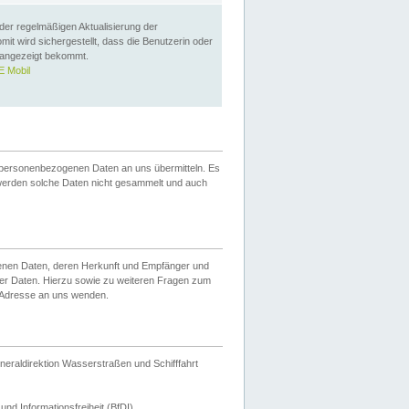
 der regelmäßigen Aktualisierung der
omit wird sichergestellt, dass die Benutzerin oder
 angezeigt bekommt.
 Mobil
 personenbezogenen Daten an uns übermitteln. Es
werden solche Daten nicht gesammelt und auch
ogenen Daten, deren Herkunft und Empfänger und
er Daten. Hierzu sowie zu weiteren Fragen zum
 Adresse an uns wenden.
neraldirektion Wasserstraßen und Schifffahrt
nd Informationsfreiheit (BfDI).