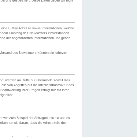
ei uns gespeichert. Diese Daten geben wir nicht
 eine E-Mail-Adresse sowie Informationen, welche
it dem Empfang des Newsletters einverstanden
sand der angeforderten Informationen und geben
 Versand des Newsletters können sie jederzeit
, werden an Dritte nur übermittelt, soweit dies
lle von Angriffen auf die Internetinfrastruktur des
Beantwortung ihrer Fragen erfolgt nur mit ihrer
gt nicht.
, wie zum Beispiel der Anfragen, die sie an uns
erkennen sie daran, dass die Adresszeile des