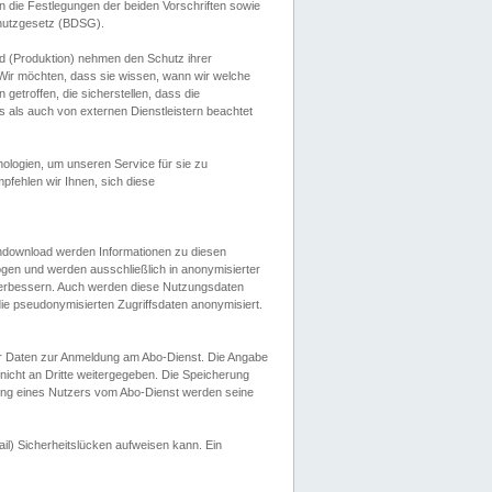
 die Festlegungen der beiden Vorschriften sowie
hutzgesetz (BDSG).
 (Produktion) nehmen den Schutz ihrer
ir möchten, dass sie wissen, wann wir welche
etroffen, die sicherstellen, dass die
 als auch von externen Dienstleistern beachtet
ologien, um unseren Service für sie zu
fehlen wir Ihnen, sich diese
endownload werden Informationen zu diesen
ogen und werden ausschließlich in anonymisierter
verbessern. Auch werden diese Nutzungsdaten
ie pseudonymisierten Zugriffsdaten anonymisiert.
her Daten zur Anmeldung am Abo-Dienst. Die Angabe
 nicht an Dritte weitergegeben. Die Speicherung
dung eines Nutzers vom Abo-Dienst werden seine
il) Sicherheitslücken aufweisen kann. Ein