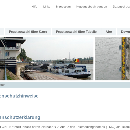
Hilfe
Links
Impressum
Nutzungsbedingungen
Datenschutz
Pegelauswahl über Karte
Pegelauswahl über Tabelle
Abo
Down
tter
enschutzhinweise
enschutzerklärung
ONLINE stellt Inhalte bereit, die nach § 2, Abs. 2 des Telemediengesetzes (TMG) als Teled