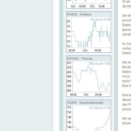
VI al
die R
RHEIN - Koblenz
Die W
perso
Daten
geset
werde
Im Zu
verbe
Daten
DONAU - Passau
Die N
Bei j
Aktion
Form 
nicht 
Eine R
Eine 
dieser
ODER - Eisenhüttenstadt
des P
persön
Wir we
lücken