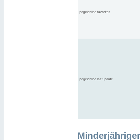
pegelonline.favorites
pegelonline.lastupdate
Minderjährige