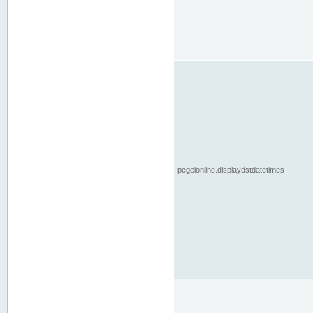
pegelonline.displaydstdatetimes