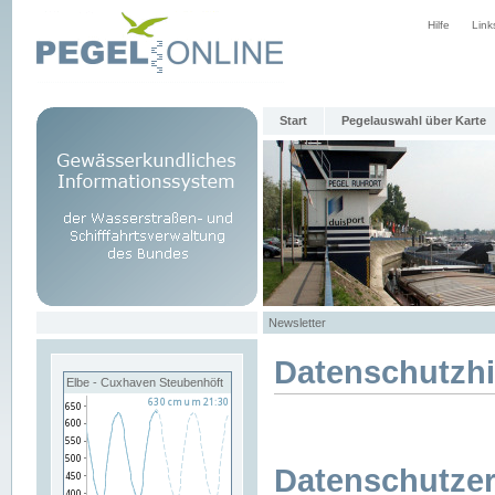
Hilfe
Link
Start
Pegelauswahl über Karte
Newsletter
Datenschutzh
Elbe - Cuxhaven Steubenhöft
Datenschutzer