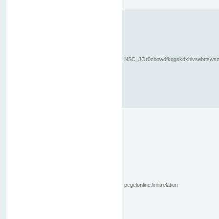
NSC_JOr0zbowdfkqgskdxhlvsebttsws
pegelonline.limitrelation