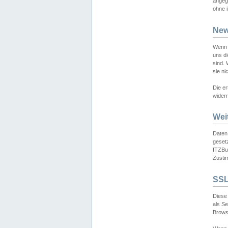
angeg
ohne i
New
Wenn 
uns d
sind.
sie ni
Die er
widerr
Wei
Daten,
gesetz
ITZBun
Zusti
SSL
Diese 
als S
Browse