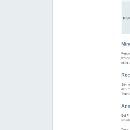
pege
Min
Perso
werde
nicht 
Rec
Sie h
den Z
Thema
Ans
Bei F
wende
Die zu