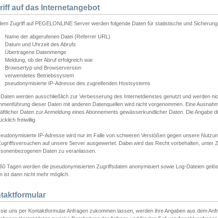
riff auf das Internetangebot
edem Zugriff auf PEGELONLINE Server werden folgende Daten für statistische und Sicherun
Name der abgerufenen Datei (Referrer URL)
Datum und Uhrzeit des Abrufs
Übertragene Datenmenge
Meldung, ob der Abruf erfolgreich war
Browsertyp und Browserversion
verwendetes Betriebssystem
pseudonymisierte IP-Adresse des zugreifenden Hostsystems
 Daten werden ausschließlich zur Verbesserung des Internetdienstes genutzt und werden ni
menführung dieser Daten mit anderen Datenquellen wird nicht vorgenommen. Eine Ausnahme 
äftlicher Daten zur Anmeldung eines Abonnements gewässerkundlicher Daten. Die Angabe die
cklich freiwillig.
seudonymisierte IP-Adresse wird nur im Falle von schweren Verstößen gegen unsere Nutzun
Zugriffsversuchen auf unsere Server ausgewertet. Dabei wird das Recht vorbehalten, unter Z
rsonenbezogenen Daten zu veranlassen.
60 Tagen werden die pseudonymisierten Zugriffsdaten anonymisiert sowie Log-Dateien gelösc
 ist dann nicht mehr möglich.
taktformular
sie uns per Kontaktformular Anfragen zukommen lassen, werden ihre Angaben aus dem Anfrag