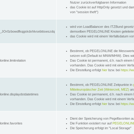
Nutzer zurückverfolgbaren Information
das Cookie ist auf HttpOnly gesetzt und dam
von "session theft")
wird von LoadBalancer des ITZBund gesetzt
JOr0zbowdfkqgskdxhlvsebttswszdq
demselben PEGELONLINE Knoten geleitetet w
das Cookie wird mit einem Verfallsdatum vo
Bestimmt, ob PEGELONLINE die Messwer
setzen soll (Default ist MNW/MHW). Dies wirk
online.limitrelation
Das Cookie ist permanent, d.h. nach einem 
vorhanden. Das Cookie wird mit einem Verfa
Die Einstellung erfolgt
hier
bzw. bei
https://w
Bestimmt, ob PEGELONLINE Zeitpunkte in
Mitteleuropäischer Zeit (Winterzeit, MEZ)
anz
lonline.displaydstdatetimes
Das Cookie ist permanent, d.h. nach einem 
vorhanden. Das Cookie wird mit einem Verfa
Die Einstellung erfolgt
hier
bzw. bei
https://w
Dient der Speicherung von Pegelfavoriten 
online.favorites
Die Funktion existiert nur auf
PEGELONLINE
Die Speicherung erfolgt im "Local Storage"