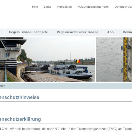
Hilfe
Links
Impressum
Nutzungsbedingungen
Datenschutz
Pegelauswahl über Karte
Pegelauswahl über Tabelle
Abo
Down
tter
enschutzhinweise
enschutzerklärung
ONLINE stellt Inhalte bereit, die nach § 2, Abs. 2 des Telemediengesetzes (TMG) als Teled