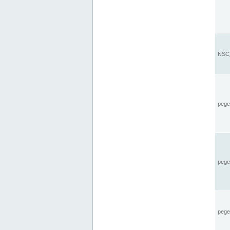
NSC_
pegel
pege
pegel