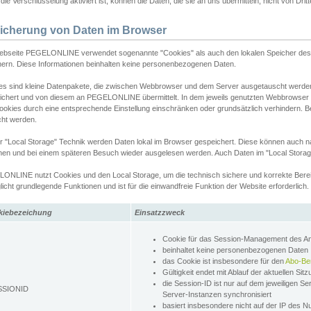
ie Verschlüsselung aktiviert ist, können die Daten, die sie an uns übermitteln, nicht von Dri
icherung von Daten im Browser
ebseite PEGELONLINE verwendet sogenannte "Cookies" als auch den lokalen Speicher des 
hern. Diese Informationen beinhalten keine personenbezogenen Daten.
es sind kleine Datenpakete, die zwischen Webbrowser und dem Server ausgetauscht werde
ichert und von diesem an PEGELONLINE übermittelt. In dem jeweils genutzten Webbrowser
ookies durch eine entsprechende Einstellung einschränken oder grundsätzlich verhindern. B
cht werden.
er "Local Storage" Technik werden Daten lokal im Browser gespeichert. Diese können auch 
hen und bei einem späteren Besuch wieder ausgelesen werden. Auch Daten im "Local Storag
ONLINE nutzt Cookies und den Local Storage, um die technisch sichere und korrekte Bereit
icht grundlegende Funktionen und ist für die einwandfreie Funktion der Website erforderlich.
kiebezeichung
Einsatzzweck
Cookie für das Session-Management des 
beinhaltet keine personenbezogenen Daten
das Cookie ist insbesondere für den
Abo-Be
Gültigkeit endet mit Ablauf der aktuellen Sit
die Session-ID ist nur auf dem jeweiligen Se
SSIONID
Server-Instanzen synchronisiert
basiert insbesondere nicht auf der IP des N