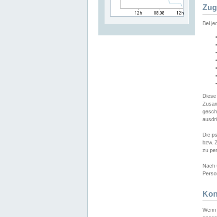
Zug
Bei j
Diese
Zusam
gesch
ausdrü
Die p
bzw. 
zu pe
Nach 
Person
Kon
Wenn 