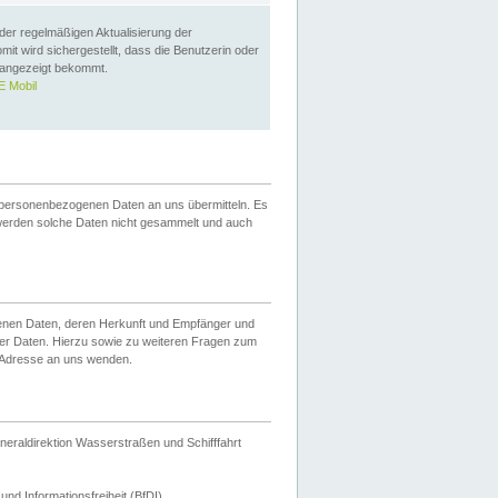
 der regelmäßigen Aktualisierung der
omit wird sichergestellt, dass die Benutzerin oder
 angezeigt bekommt.
 Mobil
 personenbezogenen Daten an uns übermitteln. Es
werden solche Daten nicht gesammelt und auch
ogenen Daten, deren Herkunft und Empfänger und
er Daten. Hierzu sowie zu weiteren Fragen zum
 Adresse an uns wenden.
neraldirektion Wasserstraßen und Schifffahrt
nd Informationsfreiheit (BfDI).