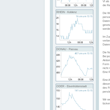
VI al
die R
RHEIN - Koblenz
Die W
perso
Daten
geset
werde
Im Zu
verbe
Daten
DONAU - Passau
Die N
Bei j
Aktion
Form 
nicht 
Eine R
Eine 
dieser
ODER - Eisenhüttenstadt
des P
persön
Wir we
lücken