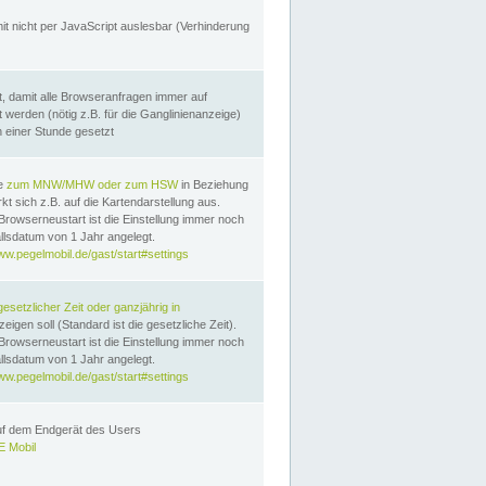
it nicht per JavaScript auslesbar (Verhinderung
, damit alle Browseranfragen immer auf
erden (nötig z.B. für die Ganglinienanzeige)
n einer Stunde gesetzt
te
zum MNW/MHW oder zum HSW
in Beziehung
t sich z.B. auf die Kartendarstellung aus.
Browserneustart ist die Einstellung immer noch
llsdatum von 1 Jahr angelegt.
ww.pegelmobil.de/gast/start#settings
gesetzlicher Zeit oder ganzjährig in
eigen soll (Standard ist die gesetzliche Zeit).
Browserneustart ist die Einstellung immer noch
llsdatum von 1 Jahr angelegt.
ww.pegelmobil.de/gast/start#settings
auf dem Endgerät des Users
 Mobil