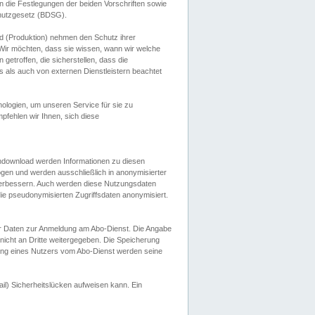
 die Festlegungen der beiden Vorschriften sowie
hutzgesetz (BDSG).
 (Produktion) nehmen den Schutz ihrer
ir möchten, dass sie wissen, wann wir welche
etroffen, die sicherstellen, dass die
 als auch von externen Dienstleistern beachtet
ologien, um unseren Service für sie zu
fehlen wir Ihnen, sich diese
endownload werden Informationen zu diesen
ogen und werden ausschließlich in anonymisierter
verbessern. Auch werden diese Nutzungsdaten
ie pseudonymisierten Zugriffsdaten anonymisiert.
her Daten zur Anmeldung am Abo-Dienst. Die Angabe
 nicht an Dritte weitergegeben. Die Speicherung
dung eines Nutzers vom Abo-Dienst werden seine
il) Sicherheitslücken aufweisen kann. Ein