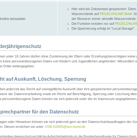
Hier wird ein Zeitstempel gespeichert. Dient
Wasserstände auf
PEGELONLINE Mobil
. S
lonline.lastupdate
der Benutzer immer aktuelle Wasserstände
Die Funktion existiert nur auf
PEGELONLINE
Die Speicherung erfolgt im "Local Storage"
derjährigenschutz
nen unter 18 Jahren dürfen ohne Zustimmung der Eltern oder Erziehungsberechtigten keine
n keine personenbezogenen Daten von Kindern und Jugendlichen angefordert. Wissentlich 
an Dritte weitergegeben.
ht auf Auskunft, Löschung, Sperrung
aben jederzeit das Recht auf unentgeltliche Auskunft über ihre gespeicherten personenbez
weck der Datenverarbeitung sowie ein Recht auf Berichtigung, Sperrung oder Löschung dies
 personenbezogene Daten können sie sich jederzeit unter der im Impressum angegebenen
prechpartner für den Datenschutz
ragen oder Hinweisen können sie sich jederzeit gern an den Datenschutzbeauftragten der Ge
n. Diesen erreichen sie unter:
DSB.GDWS@wsv.bund.de
ständige datenschutzrechtliche Aufsichtsbehörde ist die Bundesbeauftragte für Datenschutz u