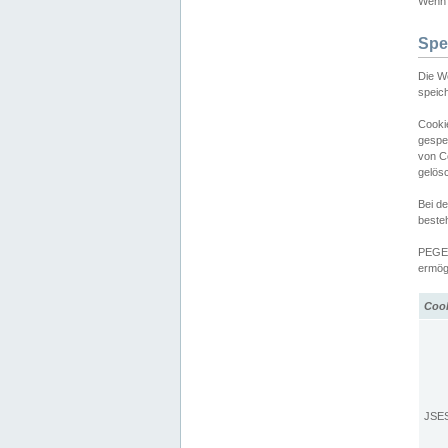
Wenn d
Spe
Die W
speic
Cooki
gespe
von C
gelös
Bei d
beste
PEGEL
ermögl
Coo
JSE