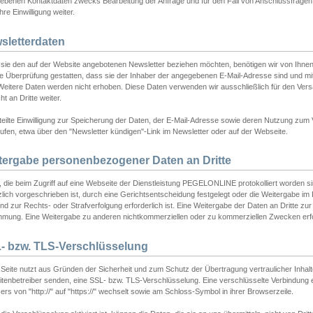
ebenen Kontaktdaten zwecks Bearbeitung der Anfrage und für den Fall von Anschlussfragen b
hre Einwilligung weiter.
sletterdaten
sie den auf der Website angebotenen Newsletter beziehen möchten, benötigen wir von Ihnen
ie Überprüfung gestatten, dass sie der Inhaber der angegebenen E-Mail-Adresse sind und m
 Weitere Daten werden nicht erhoben. Diese Daten verwenden wir ausschließlich für den Ver
cht an Dritte weiter.
teilte Einwilligung zur Speicherung der Daten, der E-Mail-Adresse sowie deren Nutzung zum
ufen, etwa über den "Newsletter kündigen"-Link im Newsletter oder auf der Webseite.
tergabe personenbezogener Daten an Dritte
 die beim Zugriff auf eine Webseite der Dienstleistung PEGELONLINE protokolliert worden sind
lich vorgeschrieben ist, durch eine Gerichtsentscheidung festgelegt oder die Weitergabe im Fa
d zur Rechts- oder Strafverfolgung erforderlich ist. Eine Weitergabe der Daten an Dritte zur 
mmung. Eine Weitergabe zu anderen nichtkommerziellen oder zu kommerziellen Zwecken erfol
- bzw. TLS-Verschlüsselung
Seite nutzt aus Gründen der Sicherheit und zum Schutz der Übertragung vertraulicher Inhalte
eitenbetreiber senden, eine SSL- bzw. TLS-Verschlüsselung. Eine verschlüsselte Verbindung 
rs von "http://" auf "https://" wechselt sowie am Schloss-Symbol in ihrer Browserzeile.