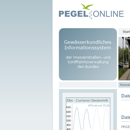
Start
Newsle
Dat
Elbe - Cuxhaven Steubenhöft
Dat
PEGEL