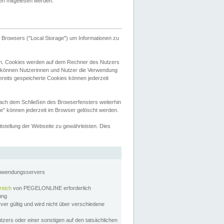
tten mitgelesen werden.
Browsers ("Local Storage") um Informationen zu
n. Cookies werden auf dem Rechner des Nutzers
 können Nutzerinnen und Nutzer die Verwendung
ereits gespeicherte Cookies können jederzeit
nach dem Schließen des Browserfensters weiterhin
e" können jederzeit im Browser gelöscht werden.
stellung der Webseite zu gewährleisten. Dies
Anwendungsservers
reich
von PEGELONLINE erforderlich
zung
rver gültig und wird nicht über verschiedene
utzers oder einer sonstigen auf den tatsächlichen