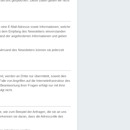
ei uns gespeichert. Diese Daten geben wir nicht
 eine E-Mail-Adresse sowie Informationen, welche
it dem Empfang des Newsletters einverstanden
sand der angeforderten Informationen und geben
 Versand des Newsletters können sie jederzeit
, werden an Dritte nur übermittelt, soweit dies
lle von Angriffen auf die Internetinfrastruktur des
Beantwortung ihrer Fragen erfolgt nur mit ihrer
gt nicht.
, wie zum Beispiel der Anfragen, die sie an uns
erkennen sie daran, dass die Adresszeile des