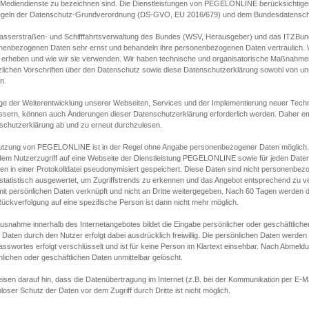
s Mediendienste zu bezeichnen sind. Die Dienstleistungen von PEGELONLINE berücksichtigen
egeln der Datenschutz-Grundverordnung (DS-GVO, EU 2016/679) und dem Bundesdatensc
asserstraßen- und Schifffahrtsverwaltung des Bundes (WSV, Herausgeber) und das ITZBund
nenbezogenen Daten sehr ernst und behandeln ihre personenbezogenen Daten vertraulich. W
 erheben und wie wir sie verwenden. Wir haben technische und organisatorische Maßnahmen g
zlichen Vorschriften über den Datenschutz sowie diese Datenschutzerklärung sowohl von uns
n.
ge der Weiterentwicklung unserer Webseiten, Services und der Implementierung neuer Techn
ssern, können auch Änderungen dieser Datenschutzerklärung erforderlich werden. Daher emp
schutzerklärung ab und zu erneut durchzulesen.
utzung von PEGELONLINE ist in der Regel ohne Angabe personenbezogener Daten möglich.
edem Nutzerzugriff auf eine Webseite der Dienstleistung PEGELONLINE sowie für jeden Dat
en in einer Protokolldatei pseudonymisiert gespeichert. Diese Daten sind nicht personenbez
statistisch ausgewertet, um Zugriffstrends zu erkennen und das Angebot entsprechend zu 
mit persönlichen Daten verknüpft und nicht an Dritte weitergegeben. Nach 60 Tagen werden d
ückverfolgung auf eine spezifische Person ist dann nicht mehr möglich.
Ausnahme innerhalb des Internetangebotes bildet die Eingabe persönlicher oder geschäftlic
 Daten durch den Nutzer erfolgt dabei ausdrücklich freiwillig. Die persönlichen Daten werden
asswortes erfolgt verschlüsselt und ist für keine Person im Klartext einsehbar. Nach Abmel
lichen oder geschäftlichen Daten unmittelbar gelöscht.
isen darauf hin, dass die Datenübertragung im Internet (z.B. bei der Kommunikation per E-Ma
loser Schutz der Daten vor dem Zugriff durch Dritte ist nicht möglich.