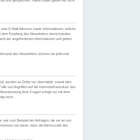
ei uns gespeichert. Diese Daten geben wir nicht
 eine E-Mail-Adresse sowie Informationen, welche
it dem Empfang des Newsletters einverstanden
sand der angeforderten Informationen und geben
 Versand des Newsletters können sie jederzeit
, werden an Dritte nur übermittelt, soweit dies
lle von Angriffen auf die Internetinfrastruktur des
Beantwortung ihrer Fragen erfolgt nur mit ihrer
gt nicht.
, wie zum Beispiel der Anfragen, die sie an uns
erkennen sie daran, dass die Adresszeile des