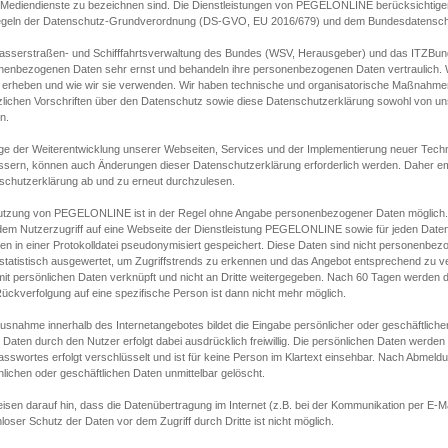
s Mediendienste zu bezeichnen sind. Die Dienstleistungen von PEGELONLINE berücksichtigen
egeln der Datenschutz-Grundverordnung (DS-GVO, EU 2016/679) und dem Bundesdatensc
asserstraßen- und Schifffahrtsverwaltung des Bundes (WSV, Herausgeber) und das ITZBund
nenbezogenen Daten sehr ernst und behandeln ihre personenbezogenen Daten vertraulich. W
 erheben und wie wir sie verwenden. Wir haben technische und organisatorische Maßnahmen g
zlichen Vorschriften über den Datenschutz sowie diese Datenschutzerklärung sowohl von uns
n.
ge der Weiterentwicklung unserer Webseiten, Services und der Implementierung neuer Techn
ssern, können auch Änderungen dieser Datenschutzerklärung erforderlich werden. Daher emp
schutzerklärung ab und zu erneut durchzulesen.
utzung von PEGELONLINE ist in der Regel ohne Angabe personenbezogener Daten möglich.
edem Nutzerzugriff auf eine Webseite der Dienstleistung PEGELONLINE sowie für jeden Dat
en in einer Protokolldatei pseudonymisiert gespeichert. Diese Daten sind nicht personenbez
statistisch ausgewertet, um Zugriffstrends zu erkennen und das Angebot entsprechend zu 
mit persönlichen Daten verknüpft und nicht an Dritte weitergegeben. Nach 60 Tagen werden d
ückverfolgung auf eine spezifische Person ist dann nicht mehr möglich.
Ausnahme innerhalb des Internetangebotes bildet die Eingabe persönlicher oder geschäftlic
 Daten durch den Nutzer erfolgt dabei ausdrücklich freiwillig. Die persönlichen Daten werden
asswortes erfolgt verschlüsselt und ist für keine Person im Klartext einsehbar. Nach Abmel
lichen oder geschäftlichen Daten unmittelbar gelöscht.
isen darauf hin, dass die Datenübertragung im Internet (z.B. bei der Kommunikation per E-Ma
loser Schutz der Daten vor dem Zugriff durch Dritte ist nicht möglich.