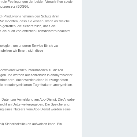
 die Festlegungen der beiden Vorschriften sowie
hutzgesetz (BDSG).
 (Produktion) nehmen den Schutz ihrer
ir möchten, dass sie wissen, wann wir welche
etroffen, die sicherstellen, dass die
 als auch von externen Dienstleistern beachtet
ologien, um unseren Service für sie zu
fehlen wir Ihnen, sich diese
endownload werden Informationen zu diesen
ogen und werden ausschließlich in anonymisierter
verbessern. Auch werden diese Nutzungsdaten
ie pseudonymisierten Zugriffsdaten anonymisiert.
her Daten zur Anmeldung am Abo-Dienst. Die Angabe
 nicht an Dritte weitergegeben. Die Speicherung
dung eines Nutzers vom Abo-Dienst werden seine
il) Sicherheitslücken aufweisen kann. Ein