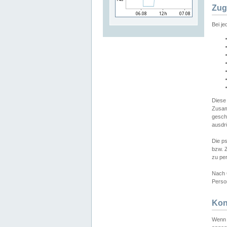
Zug
Bei j
Diese
Zusam
gesch
ausdrü
Die p
bzw. 
zu pe
Nach 
Person
Kon
Wenn 