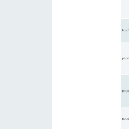
NSC_
pegel
pege
pegel