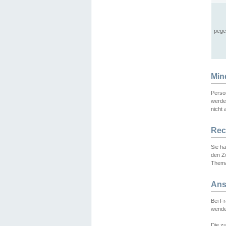
pege
Min
Perso
werde
nicht 
Rec
Sie h
den Z
Thema
Ans
Bei F
wende
Die zu