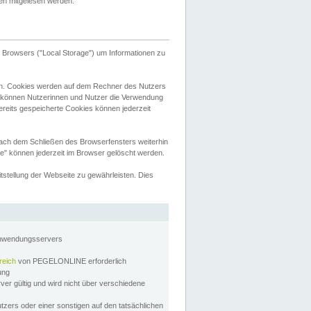
tten mitgelesen werden.
Browsers ("Local Storage") um Informationen zu
n. Cookies werden auf dem Rechner des Nutzers
 können Nutzerinnen und Nutzer die Verwendung
ereits gespeicherte Cookies können jederzeit
nach dem Schließen des Browserfensters weiterhin
e" können jederzeit im Browser gelöscht werden.
stellung der Webseite zu gewährleisten. Dies
Anwendungsservers
reich
von PEGELONLINE erforderlich
zung
rver gültig und wird nicht über verschiedene
utzers oder einer sonstigen auf den tatsächlichen