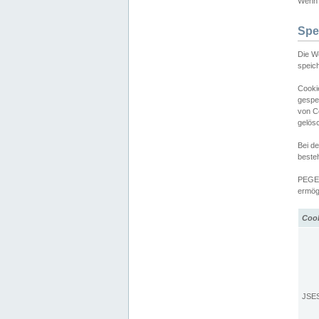
Wenn d
Spe
Die W
speic
Cooki
gespe
von C
gelös
Bei d
beste
PEGEL
ermögl
Coo
JSE