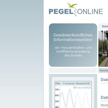
Start
Newsle
Dat
Elbe - Cuxhaven Steubenhöft
Dat
PEGEL