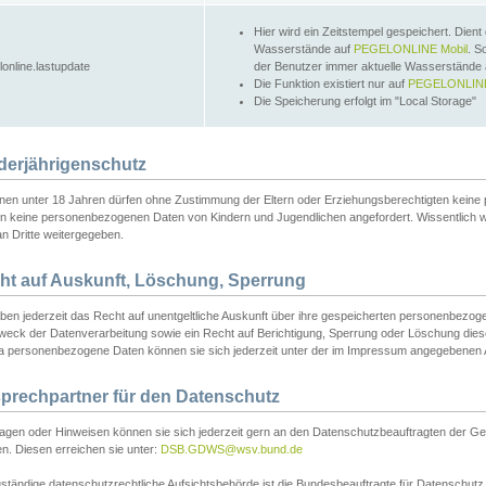
Hier wird ein Zeitstempel gespeichert. Dient
Wasserstände auf
PEGELONLINE Mobil
. S
lonline.lastupdate
der Benutzer immer aktuelle Wasserstände
Die Funktion existiert nur auf
PEGELONLINE
Die Speicherung erfolgt im "Local Storage"
derjährigenschutz
nen unter 18 Jahren dürfen ohne Zustimmung der Eltern oder Erziehungsberechtigten keine
n keine personenbezogenen Daten von Kindern und Jugendlichen angefordert. Wissentlich 
an Dritte weitergegeben.
ht auf Auskunft, Löschung, Sperrung
aben jederzeit das Recht auf unentgeltliche Auskunft über ihre gespeicherten personenbez
weck der Datenverarbeitung sowie ein Recht auf Berichtigung, Sperrung oder Löschung dies
 personenbezogene Daten können sie sich jederzeit unter der im Impressum angegebenen
prechpartner für den Datenschutz
ragen oder Hinweisen können sie sich jederzeit gern an den Datenschutzbeauftragten der Ge
n. Diesen erreichen sie unter:
DSB.GDWS@wsv.bund.de
ständige datenschutzrechtliche Aufsichtsbehörde ist die Bundesbeauftragte für Datenschutz u