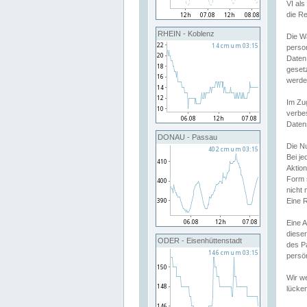
VI al
die R
RHEIN - Koblenz
Die W
perso
Daten
geset
werde
Im Zu
verbe
Daten
DONAU - Passau
Die N
Bei j
Aktion
Form 
nicht 
Eine R
Eine 
dieser
ODER - Eisenhüttenstadt
des P
persön
Wir we
lücken