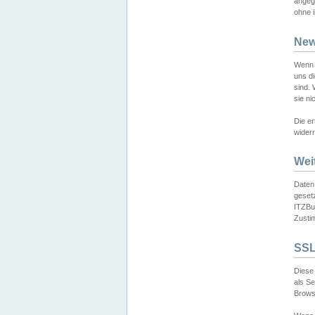
angeg
ohne i
New
Wenn 
uns d
sind.
sie ni
Die er
widerr
Wei
Daten,
gesetz
ITZBun
Zusti
SSL
Diese 
als S
Browse