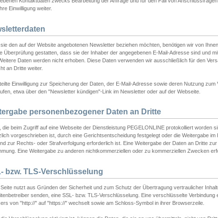
ebenen Kontaktdaten zwecks Bearbeitung der Anfrage und für den Fall von Anschlussfragen b
hre Einwilligung weiter.
sletterdaten
sie den auf der Website angebotenen Newsletter beziehen möchten, benötigen wir von Ihnen
ie Überprüfung gestatten, dass sie der Inhaber der angegebenen E-Mail-Adresse sind und m
 Weitere Daten werden nicht erhoben. Diese Daten verwenden wir ausschließlich für den Ver
cht an Dritte weiter.
teilte Einwilligung zur Speicherung der Daten, der E-Mail-Adresse sowie deren Nutzung zum
ufen, etwa über den "Newsletter kündigen"-Link im Newsletter oder auf der Webseite.
tergabe personenbezogener Daten an Dritte
 die beim Zugriff auf eine Webseite der Dienstleistung PEGELONLINE protokolliert worden sind
lich vorgeschrieben ist, durch eine Gerichtsentscheidung festgelegt oder die Weitergabe im Fa
d zur Rechts- oder Strafverfolgung erforderlich ist. Eine Weitergabe der Daten an Dritte zur 
mmung. Eine Weitergabe zu anderen nichtkommerziellen oder zu kommerziellen Zwecken erfol
- bzw. TLS-Verschlüsselung
Seite nutzt aus Gründen der Sicherheit und zum Schutz der Übertragung vertraulicher Inhalte
eitenbetreiber senden, eine SSL- bzw. TLS-Verschlüsselung. Eine verschlüsselte Verbindung 
rs von "http://" auf "https://" wechselt sowie am Schloss-Symbol in ihrer Browserzeile.