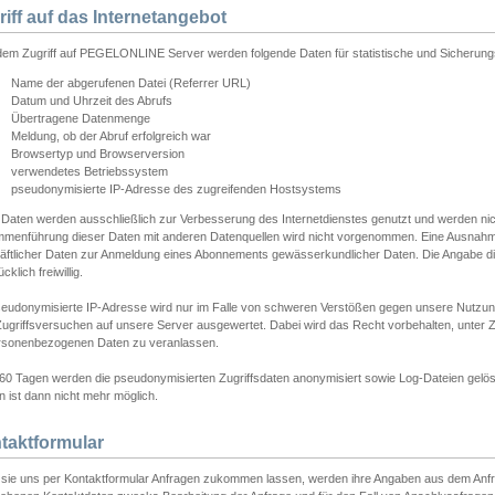
riff auf das Internetangebot
edem Zugriff auf PEGELONLINE Server werden folgende Daten für statistische und Sicherun
Name der abgerufenen Datei (Referrer URL)
Datum und Uhrzeit des Abrufs
Übertragene Datenmenge
Meldung, ob der Abruf erfolgreich war
Browsertyp und Browserversion
verwendetes Betriebssystem
pseudonymisierte IP-Adresse des zugreifenden Hostsystems
 Daten werden ausschließlich zur Verbesserung des Internetdienstes genutzt und werden ni
menführung dieser Daten mit anderen Datenquellen wird nicht vorgenommen. Eine Ausnahme 
äftlicher Daten zur Anmeldung eines Abonnements gewässerkundlicher Daten. Die Angabe die
cklich freiwillig.
seudonymisierte IP-Adresse wird nur im Falle von schweren Verstößen gegen unsere Nutzun
Zugriffsversuchen auf unsere Server ausgewertet. Dabei wird das Recht vorbehalten, unter Z
rsonenbezogenen Daten zu veranlassen.
60 Tagen werden die pseudonymisierten Zugriffsdaten anonymisiert sowie Log-Dateien gelösc
 ist dann nicht mehr möglich.
taktformular
sie uns per Kontaktformular Anfragen zukommen lassen, werden ihre Angaben aus dem Anfrag