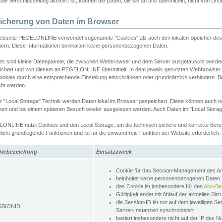
ie Verschlüsselung aktiviert ist, können die Daten, die sie an uns übermitteln, nicht von Dri
icherung von Daten im Browser
ebseite PEGELONLINE verwendet sogenannte "Cookies" als auch den lokalen Speicher des 
hern. Diese Informationen beinhalten keine personenbezogenen Daten.
es sind kleine Datenpakete, die zwischen Webbrowser und dem Server ausgetauscht werde
ichert und von diesem an PEGELONLINE übermittelt. In dem jeweils genutzten Webbrowser
ookies durch eine entsprechende Einstellung einschränken oder grundsätzlich verhindern. B
cht werden.
er "Local Storage" Technik werden Daten lokal im Browser gespeichert. Diese können auch 
hen und bei einem späteren Besuch wieder ausgelesen werden. Auch Daten im "Local Storag
ONLINE nutzt Cookies und den Local Storage, um die technisch sichere und korrekte Bereit
icht grundlegende Funktionen und ist für die einwandfreie Funktion der Website erforderlich.
kiebezeichung
Einsatzzweck
Cookie für das Session-Management des 
beinhaltet keine personenbezogenen Daten
das Cookie ist insbesondere für den
Abo-Be
Gültigkeit endet mit Ablauf der aktuellen Sit
die Session-ID ist nur auf dem jeweiligen Se
SSIONID
Server-Instanzen synchronisiert
basiert insbesondere nicht auf der IP des N