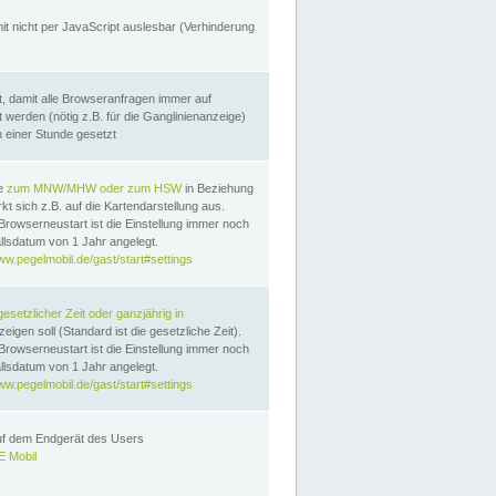
it nicht per JavaScript auslesbar (Verhinderung
, damit alle Browseranfragen immer auf
erden (nötig z.B. für die Ganglinienanzeige)
n einer Stunde gesetzt
te
zum MNW/MHW oder zum HSW
in Beziehung
t sich z.B. auf die Kartendarstellung aus.
Browserneustart ist die Einstellung immer noch
llsdatum von 1 Jahr angelegt.
ww.pegelmobil.de/gast/start#settings
gesetzlicher Zeit oder ganzjährig in
eigen soll (Standard ist die gesetzliche Zeit).
Browserneustart ist die Einstellung immer noch
llsdatum von 1 Jahr angelegt.
ww.pegelmobil.de/gast/start#settings
auf dem Endgerät des Users
 Mobil