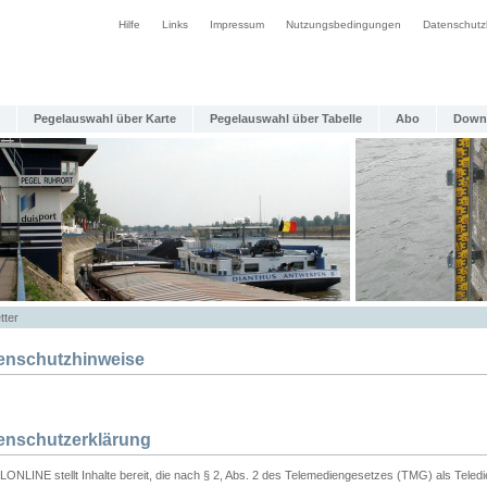
Hilfe
Links
Impressum
Nutzungsbedingungen
Datenschutz
Pegelauswahl über Karte
Pegelauswahl über Tabelle
Abo
Down
tter
enschutzhinweise
enschutzerklärung
ONLINE stellt Inhalte bereit, die nach § 2, Abs. 2 des Telemediengesetzes (TMG) als Teled