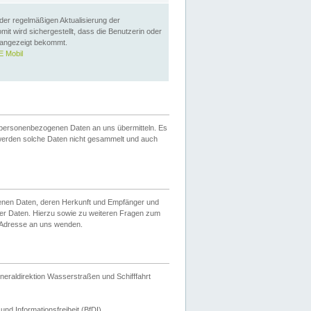
 der regelmäßigen Aktualisierung der
omit wird sichergestellt, dass die Benutzerin oder
 angezeigt bekommt.
 Mobil
 personenbezogenen Daten an uns übermitteln. Es
werden solche Daten nicht gesammelt und auch
ogenen Daten, deren Herkunft und Empfänger und
er Daten. Hierzu sowie zu weiteren Fragen zum
 Adresse an uns wenden.
neraldirektion Wasserstraßen und Schifffahrt
nd Informationsfreiheit (BfDI).