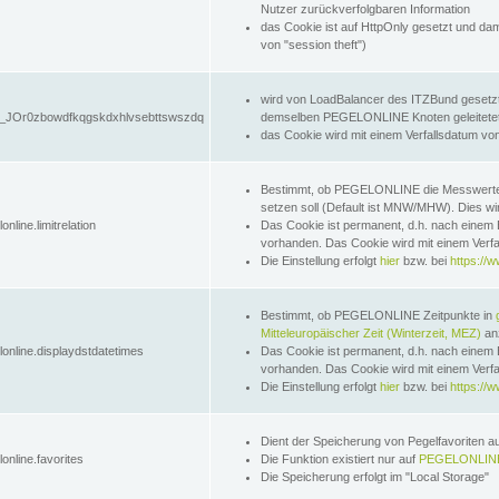
Nutzer zurückverfolgbaren Information
das Cookie ist auf HttpOnly gesetzt und dam
von "session theft")
wird von LoadBalancer des ITZBund gesetzt
JOr0zbowdfkqgskdxhlvsebttswszdq
demselben PEGELONLINE Knoten geleitetet w
das Cookie wird mit einem Verfallsdatum vo
Bestimmt, ob PEGELONLINE die Messwer
setzen soll (Default ist MNW/MHW). Dies wirk
online.limitrelation
Das Cookie ist permanent, d.h. nach einem 
vorhanden. Das Cookie wird mit einem Verfa
Die Einstellung erfolgt
hier
bzw. bei
https://w
Bestimmt, ob PEGELONLINE Zeitpunkte in
Mitteleuropäischer Zeit (Winterzeit, MEZ)
anz
lonline.displaydstdatetimes
Das Cookie ist permanent, d.h. nach einem 
vorhanden. Das Cookie wird mit einem Verfa
Die Einstellung erfolgt
hier
bzw. bei
https://w
Dient der Speicherung von Pegelfavoriten 
online.favorites
Die Funktion existiert nur auf
PEGELONLINE
Die Speicherung erfolgt im "Local Storage"