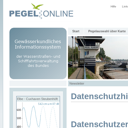
Hilfe
Link
Start
Pegelauswahl über Karte
Newsletter
Datenschutzh
Elbe - Cuxhaven Steubenhöft
Datenschutzer