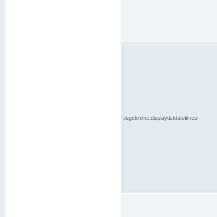
pegelonline.displaydstdatetimes