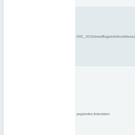
NSC_JOr0zbowdfkqgskdxhlvsebttsws
pegelonline.limitrelation