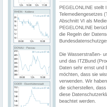
PEGELONLINE stellt Inh
RHEIN - Koblenz
Telemediengesetzes (
Abschnitt VI als Medie
PEGELONLINE berücksi
die Regeln der Date
Bundesdatenschutzge
DONAU - Passau
Die Wasserstraßen- u
und das ITZBund (Pro
Daten sehr ernst und 
möchten, dass sie wis
verwenden. Wir haben
ODER - Eisenhüttenstadt
die sicherstellen, das
diese Datenschutzerkl
beachtet werden.