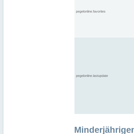
pegelonline.favorites
pegelonline.lastupdate
Minderjährige