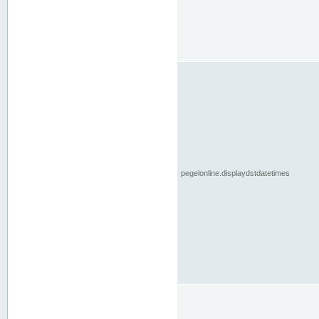
pegelonline.displaydstdatetimes