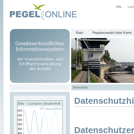
Hilfe
Link
Start
Pegelauswahl über Karte
Newsletter
Datenschutzh
Elbe - Cuxhaven Steubenhöft
Datenschutzer