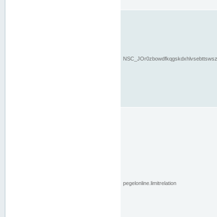
NSC_JOr0zbowdfkqgskdxhlvsebttsws
pegelonline.limitrelation