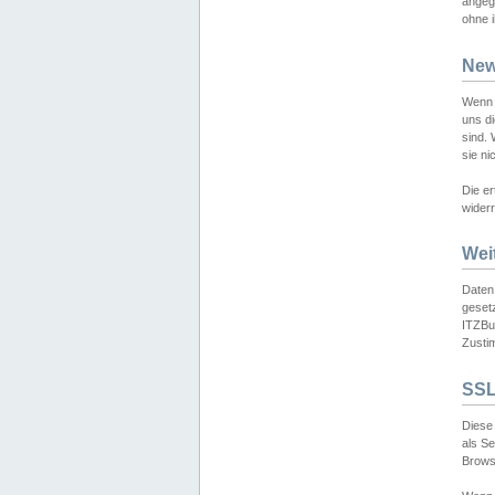
angeg
ohne i
New
Wenn 
uns d
sind.
sie ni
Die er
widerr
Wei
Daten,
gesetz
ITZBun
Zusti
SSL
Diese 
als S
Browse