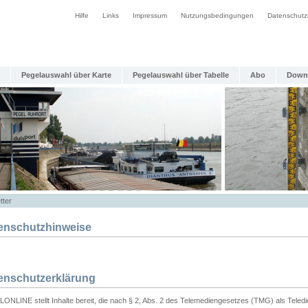
Hilfe
Links
Impressum
Nutzungsbedingungen
Datenschutz
Pegelauswahl über Karte
Pegelauswahl über Tabelle
Abo
Down
tter
enschutzhinweise
enschutzerklärung
ONLINE stellt Inhalte bereit, die nach § 2, Abs. 2 des Telemediengesetzes (TMG) als Teled