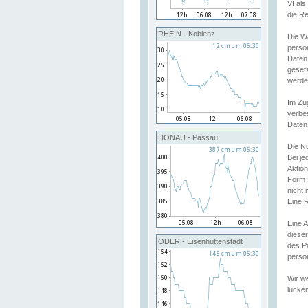
VI al
die R
RHEIN - Koblenz
Die W
perso
Daten
geset
werde
Im Zu
verbe
Daten
DONAU - Passau
Die N
Bei j
Aktion
Form 
nicht 
Eine R
Eine 
dieser
ODER - Eisenhüttenstadt
des P
persön
Wir we
lücken