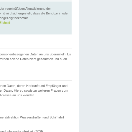
 der regelmäßigen Aktualisierung der
omit wird sichergestellt, dass die Benutzerin oder
 angezeigt bekommt.
 Mobil
 personenbezogenen Daten an uns übermitteln. Es
werden solche Daten nicht gesammelt und auch
ogenen Daten, deren Herkunft und Empfänger und
er Daten. Hierzu sowie zu weiteren Fragen zum
 Adresse an uns wenden.
neraldirektion Wasserstraßen und Schifffahrt
nd Informationsfreiheit (BfDI).