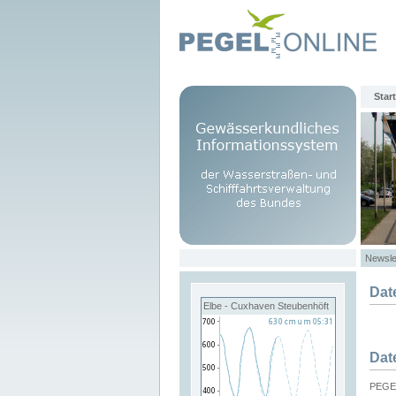
Start
Newsle
Dat
Elbe - Cuxhaven Steubenhöft
Dat
PEGEL