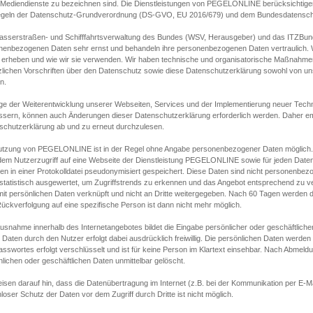
s Mediendienste zu bezeichnen sind. Die Dienstleistungen von PEGELONLINE berücksichtigen
egeln der Datenschutz-Grundverordnung (DS-GVO, EU 2016/679) und dem Bundesdatensc
asserstraßen- und Schifffahrtsverwaltung des Bundes (WSV, Herausgeber) und das ITZBund
nenbezogenen Daten sehr ernst und behandeln ihre personenbezogenen Daten vertraulich. W
 erheben und wie wir sie verwenden. Wir haben technische und organisatorische Maßnahmen g
zlichen Vorschriften über den Datenschutz sowie diese Datenschutzerklärung sowohl von uns
n.
ge der Weiterentwicklung unserer Webseiten, Services und der Implementierung neuer Techn
ssern, können auch Änderungen dieser Datenschutzerklärung erforderlich werden. Daher emp
schutzerklärung ab und zu erneut durchzulesen.
utzung von PEGELONLINE ist in der Regel ohne Angabe personenbezogener Daten möglich.
edem Nutzerzugriff auf eine Webseite der Dienstleistung PEGELONLINE sowie für jeden Dat
en in einer Protokolldatei pseudonymisiert gespeichert. Diese Daten sind nicht personenbez
statistisch ausgewertet, um Zugriffstrends zu erkennen und das Angebot entsprechend zu 
mit persönlichen Daten verknüpft und nicht an Dritte weitergegeben. Nach 60 Tagen werden d
ückverfolgung auf eine spezifische Person ist dann nicht mehr möglich.
Ausnahme innerhalb des Internetangebotes bildet die Eingabe persönlicher oder geschäftlic
 Daten durch den Nutzer erfolgt dabei ausdrücklich freiwillig. Die persönlichen Daten werden
asswortes erfolgt verschlüsselt und ist für keine Person im Klartext einsehbar. Nach Abmel
lichen oder geschäftlichen Daten unmittelbar gelöscht.
isen darauf hin, dass die Datenübertragung im Internet (z.B. bei der Kommunikation per E-Ma
loser Schutz der Daten vor dem Zugriff durch Dritte ist nicht möglich.