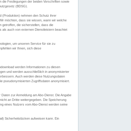
 die Festlegungen der beiden Vorschriften sowie
hutzgesetz (BDSG).
 (Produktion) nehmen den Schutz ihrer
ir möchten, dass sie wissen, wann wir welche
etroffen, die sicherstellen, dass die
 als auch von externen Dienstleistern beachtet
ologien, um unseren Service für sie zu
fehlen wir Ihnen, sich diese
endownload werden Informationen zu diesen
ogen und werden ausschließlich in anonymisierter
verbessern. Auch werden diese Nutzungsdaten
ie pseudonymisierten Zugriffsdaten anonymisiert.
her Daten zur Anmeldung am Abo-Dienst. Die Angabe
 nicht an Dritte weitergegeben. Die Speicherung
dung eines Nutzers vom Abo-Dienst werden seine
il) Sicherheitslücken aufweisen kann. Ein