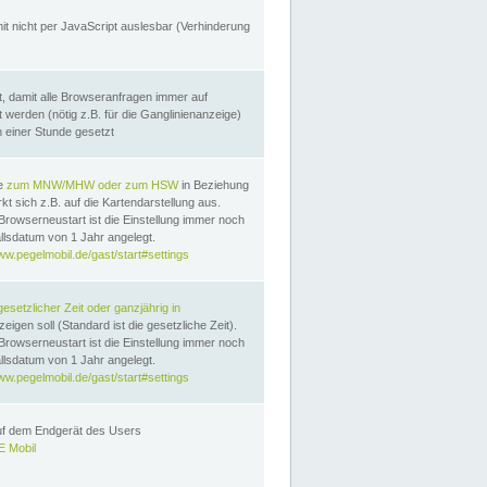
it nicht per JavaScript auslesbar (Verhinderung
, damit alle Browseranfragen immer auf
erden (nötig z.B. für die Ganglinienanzeige)
n einer Stunde gesetzt
te
zum MNW/MHW oder zum HSW
in Beziehung
t sich z.B. auf die Kartendarstellung aus.
Browserneustart ist die Einstellung immer noch
llsdatum von 1 Jahr angelegt.
ww.pegelmobil.de/gast/start#settings
gesetzlicher Zeit oder ganzjährig in
eigen soll (Standard ist die gesetzliche Zeit).
Browserneustart ist die Einstellung immer noch
llsdatum von 1 Jahr angelegt.
ww.pegelmobil.de/gast/start#settings
auf dem Endgerät des Users
 Mobil