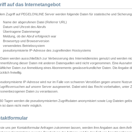
riff auf das Internetangebot
edem Zugriff auf PEGELONLINE Server werden folgende Daten für statistische und Sicherun
Name der abgerufenen Datei (Referrer URL)
Datum und Uhrzeit des Abrufs
Übertragene Datenmenge
Meldung, ob der Abruf erfolgreich war
Browsertyp und Browserversion
verwendetes Betriebssystem
pseudonymisierte IP-Adresse des zugreifenden Hostsystems
 Daten werden ausschließlich zur Verbesserung des Internetdienstes genutzt und werden ni
menführung dieser Daten mit anderen Datenquellen wird nicht vorgenommen. Eine Ausnahme 
äftlicher Daten zur Anmeldung eines Abonnements gewässerkundlicher Daten. Die Angabe die
cklich freiwillig.
seudonymisierte IP-Adresse wird nur im Falle von schweren Verstößen gegen unsere Nutzun
Zugriffsversuchen auf unsere Server ausgewertet. Dabei wird das Recht vorbehalten, unter Z
rsonenbezogenen Daten zu veranlassen.
60 Tagen werden die pseudonymisierten Zugriffsdaten anonymisiert sowie Log-Dateien gelösc
 ist dann nicht mehr möglich.
taktformular
sie uns per Kontaktformular Anfragen zukommen lassen, werden ihre Angaben aus dem Anfrag