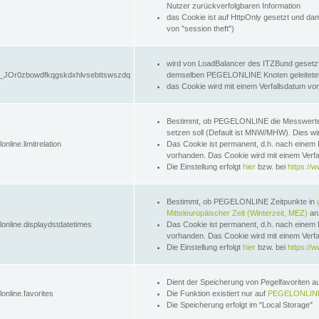
Nutzer zurückverfolgbaren Information
das Cookie ist auf HttpOnly gesetzt und dam
von "session theft")
wird von LoadBalancer des ITZBund gesetzt
JOr0zbowdfkqgskdxhlvsebttswszdq
demselben PEGELONLINE Knoten geleitetet w
das Cookie wird mit einem Verfallsdatum vo
Bestimmt, ob PEGELONLINE die Messwer
setzen soll (Default ist MNW/MHW). Dies wirk
online.limitrelation
Das Cookie ist permanent, d.h. nach einem 
vorhanden. Das Cookie wird mit einem Verfa
Die Einstellung erfolgt
hier
bzw. bei
https://w
Bestimmt, ob PEGELONLINE Zeitpunkte in
Mitteleuropäischer Zeit (Winterzeit, MEZ)
anz
lonline.displaydstdatetimes
Das Cookie ist permanent, d.h. nach einem 
vorhanden. Das Cookie wird mit einem Verfa
Die Einstellung erfolgt
hier
bzw. bei
https://w
Dient der Speicherung von Pegelfavoriten 
online.favorites
Die Funktion existiert nur auf
PEGELONLINE
Die Speicherung erfolgt im "Local Storage"