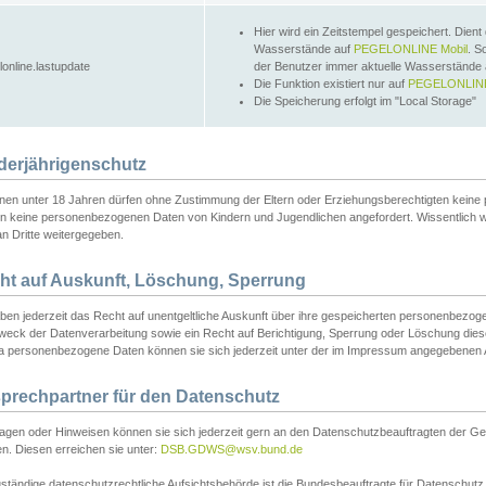
Hier wird ein Zeitstempel gespeichert. Dient
Wasserstände auf
PEGELONLINE Mobil
. S
lonline.lastupdate
der Benutzer immer aktuelle Wasserstände
Die Funktion existiert nur auf
PEGELONLINE
Die Speicherung erfolgt im "Local Storage"
derjährigenschutz
nen unter 18 Jahren dürfen ohne Zustimmung der Eltern oder Erziehungsberechtigten keine
n keine personenbezogenen Daten von Kindern und Jugendlichen angefordert. Wissentlich 
an Dritte weitergegeben.
ht auf Auskunft, Löschung, Sperrung
aben jederzeit das Recht auf unentgeltliche Auskunft über ihre gespeicherten personenbez
weck der Datenverarbeitung sowie ein Recht auf Berichtigung, Sperrung oder Löschung dies
 personenbezogene Daten können sie sich jederzeit unter der im Impressum angegebenen
prechpartner für den Datenschutz
ragen oder Hinweisen können sie sich jederzeit gern an den Datenschutzbeauftragten der Ge
n. Diesen erreichen sie unter:
DSB.GDWS@wsv.bund.de
ständige datenschutzrechtliche Aufsichtsbehörde ist die Bundesbeauftragte für Datenschutz u