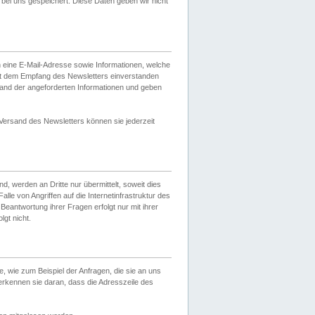
ei uns gespeichert. Diese Daten geben wir nicht
 eine E-Mail-Adresse sowie Informationen, welche
it dem Empfang des Newsletters einverstanden
sand der angeforderten Informationen und geben
 Versand des Newsletters können sie jederzeit
, werden an Dritte nur übermittelt, soweit dies
lle von Angriffen auf die Internetinfrastruktur des
Beantwortung ihrer Fragen erfolgt nur mit ihrer
gt nicht.
, wie zum Beispiel der Anfragen, die sie an uns
erkennen sie daran, dass die Adresszeile des