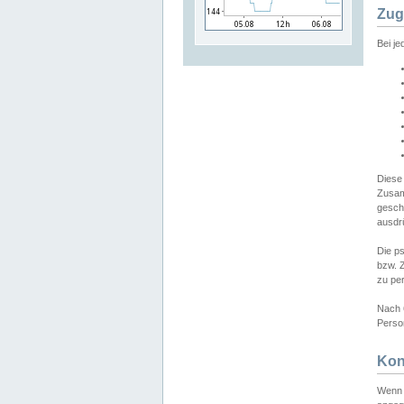
Zug
Bei j
Diese
Zusam
gesch
ausdrü
Die p
bzw. 
zu pe
Nach 
Person
Kon
Wenn 