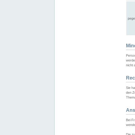
pege
Min
Perso
werde
nicht 
Rec
Sie h
den Z
Thema
Ans
Bei F
wende
Die zu