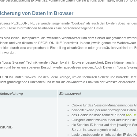
ie Verschlüsselung aktiviert ist, können die Daten, die sie an uns übermitteln, nicht von Dri
icherung von Daten im Browser
ebseite PEGELONLINE verwendet sogenannte "Cookies" als auch den lokalen Speicher des 
hern. Diese Informationen beinhalten keine personenbezogenen Daten.
es sind kleine Datenpakete, die zwischen Webbrowser und dem Server ausgetauscht werde
ichert und von diesem an PEGELONLINE übermittelt. In dem jeweils genutzten Webbrowser
ookies durch eine entsprechende Einstellung einschränken oder grundsätzlich verhindern. B
cht werden.
er "Local Storage" Technik werden Daten lokal im Browser gespeichert. Diese können auch 
hen und bei einem späteren Besuch wieder ausgelesen werden. Auch Daten im "Local Storag
ONLINE nutzt Cookies und den Local Storage, um die technisch sichere und korrekte Bereit
icht grundlegende Funktionen und ist für die einwandfreie Funktion der Website erforderlich.
kiebezeichung
Einsatzzweck
Cookie für das Session-Management des 
beinhaltet keine personenbezogenen Daten
das Cookie ist insbesondere für den
Abo-Be
Gültigkeit endet mit Ablauf der aktuellen Sit
die Session-ID ist nur auf dem jeweiligen Se
SSIONID
Server-Instanzen synchronisiert
basiert insbesondere nicht auf der IP des N