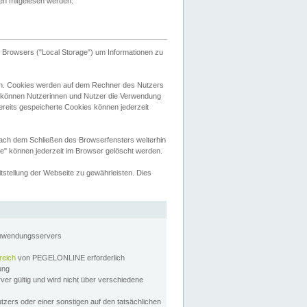
tten mitgelesen werden.
Browsers ("Local Storage") um Informationen zu
n. Cookies werden auf dem Rechner des Nutzers
 können Nutzerinnen und Nutzer die Verwendung
ereits gespeicherte Cookies können jederzeit
nach dem Schließen des Browserfensters weiterhin
e" können jederzeit im Browser gelöscht werden.
stellung der Webseite zu gewährleisten. Dies
Anwendungsservers
reich
von PEGELONLINE erforderlich
zung
rver gültig und wird nicht über verschiedene
utzers oder einer sonstigen auf den tatsächlichen