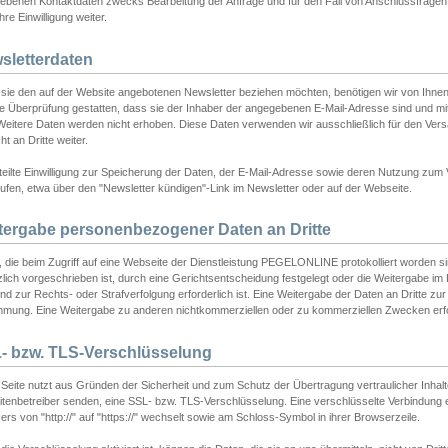
ebenen Kontaktdaten zwecks Bearbeitung der Anfrage und für den Fall von Anschlussfragen b
hre Einwilligung weiter.
sletterdaten
sie den auf der Website angebotenen Newsletter beziehen möchten, benötigen wir von Ihnen
ie Überprüfung gestatten, dass sie der Inhaber der angegebenen E-Mail-Adresse sind und m
 Weitere Daten werden nicht erhoben. Diese Daten verwenden wir ausschließlich für den Ver
cht an Dritte weiter.
teilte Einwilligung zur Speicherung der Daten, der E-Mail-Adresse sowie deren Nutzung zum
ufen, etwa über den "Newsletter kündigen"-Link im Newsletter oder auf der Webseite.
tergabe personenbezogener Daten an Dritte
 die beim Zugriff auf eine Webseite der Dienstleistung PEGELONLINE protokolliert worden sind
lich vorgeschrieben ist, durch eine Gerichtsentscheidung festgelegt oder die Weitergabe im Fa
d zur Rechts- oder Strafverfolgung erforderlich ist. Eine Weitergabe der Daten an Dritte zur 
mmung. Eine Weitergabe zu anderen nichtkommerziellen oder zu kommerziellen Zwecken erfol
- bzw. TLS-Verschlüsselung
Seite nutzt aus Gründen der Sicherheit und zum Schutz der Übertragung vertraulicher Inhalte
eitenbetreiber senden, eine SSL- bzw. TLS-Verschlüsselung. Eine verschlüsselte Verbindung 
rs von "http://" auf "https://" wechselt sowie am Schloss-Symbol in ihrer Browserzeile.