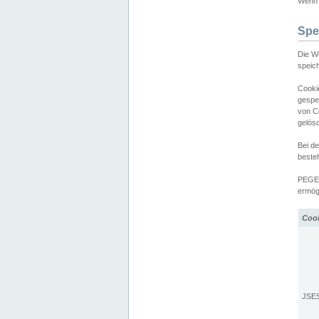
Wenn d
Spe
Die W
speic
Cooki
gespe
von C
gelös
Bei d
beste
PEGEL
ermögl
Coo
JSE