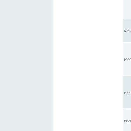
NSC_
pegel
pege
pegel