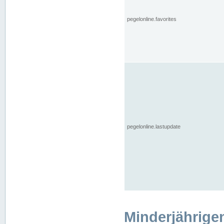
pegelonline.favorites
pegelonline.lastupdate
Minderjährige