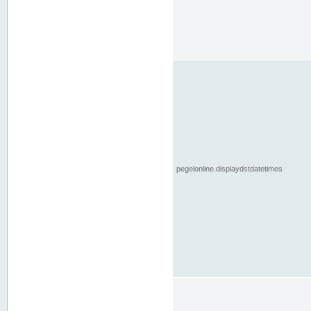
pegelonline.displaydstdatetimes