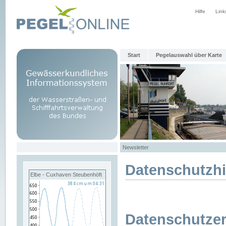
Hilfe
Link
Start
Pegelauswahl über Karte
Newsletter
Datenschutzh
Elbe - Cuxhaven Steubenhöft
Datenschutzer