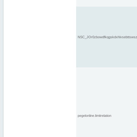
NSC_JOr0zbowdfkqgskdxhlvsebttsws
pegelonline.limitrelation