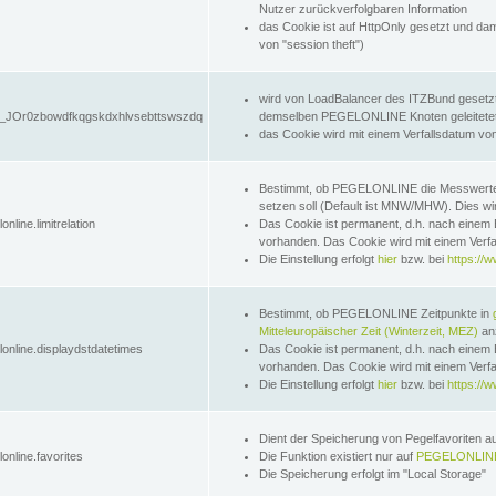
Nutzer zurückverfolgbaren Information
das Cookie ist auf HttpOnly gesetzt und dam
von "session theft")
wird von LoadBalancer des ITZBund gesetzt
JOr0zbowdfkqgskdxhlvsebttswszdq
demselben PEGELONLINE Knoten geleitetet w
das Cookie wird mit einem Verfallsdatum vo
Bestimmt, ob PEGELONLINE die Messwer
setzen soll (Default ist MNW/MHW). Dies wirk
online.limitrelation
Das Cookie ist permanent, d.h. nach einem 
vorhanden. Das Cookie wird mit einem Verfa
Die Einstellung erfolgt
hier
bzw. bei
https://w
Bestimmt, ob PEGELONLINE Zeitpunkte in
Mitteleuropäischer Zeit (Winterzeit, MEZ)
anz
lonline.displaydstdatetimes
Das Cookie ist permanent, d.h. nach einem 
vorhanden. Das Cookie wird mit einem Verfa
Die Einstellung erfolgt
hier
bzw. bei
https://w
Dient der Speicherung von Pegelfavoriten 
online.favorites
Die Funktion existiert nur auf
PEGELONLINE
Die Speicherung erfolgt im "Local Storage"