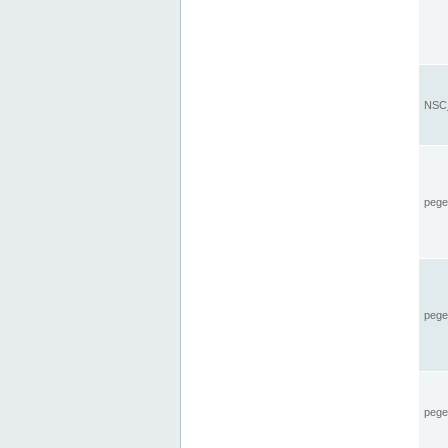
NSC_
pegel
pege
pegel