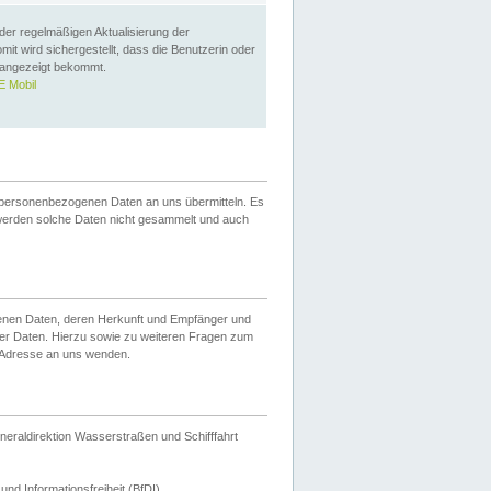
 der regelmäßigen Aktualisierung der
omit wird sichergestellt, dass die Benutzerin oder
 angezeigt bekommt.
 Mobil
 personenbezogenen Daten an uns übermitteln. Es
werden solche Daten nicht gesammelt und auch
ogenen Daten, deren Herkunft und Empfänger und
er Daten. Hierzu sowie zu weiteren Fragen zum
 Adresse an uns wenden.
neraldirektion Wasserstraßen und Schifffahrt
nd Informationsfreiheit (BfDI).