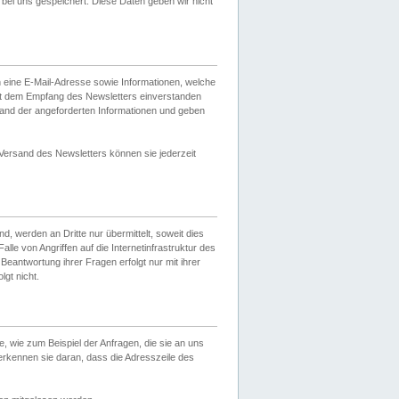
ei uns gespeichert. Diese Daten geben wir nicht
 eine E-Mail-Adresse sowie Informationen, welche
it dem Empfang des Newsletters einverstanden
sand der angeforderten Informationen und geben
 Versand des Newsletters können sie jederzeit
, werden an Dritte nur übermittelt, soweit dies
lle von Angriffen auf die Internetinfrastruktur des
Beantwortung ihrer Fragen erfolgt nur mit ihrer
gt nicht.
, wie zum Beispiel der Anfragen, die sie an uns
erkennen sie daran, dass die Adresszeile des