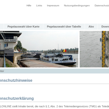
Hilfe
Links
Impressum
Nutzungsbedingungen
Datenschutz
Pegelauswahl über Karte
Pegelauswahl über Tabelle
Abo
Down
tter
enschutzhinweise
enschutzerklärung
ONLINE stellt Inhalte bereit, die nach § 2, Abs. 2 des Telemediengesetzes (TMG) als Teled