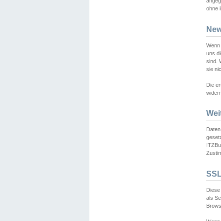
angeg
ohne i
New
Wenn 
uns d
sind.
sie ni
Die er
widerr
Wei
Daten,
gesetz
ITZBun
Zusti
SSL
Diese 
als S
Browse