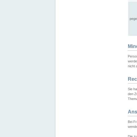
pege
Min
Perso
werde
nicht 
Rec
Sie h
den Z
Thema
Ans
Bei F
wende
Die zu