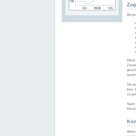
Zug
Bei j
Diese
Zusam
gesch
ausdrü
Die p
bzw. 
zu pe
Nach 
Person
Kon
Wenn 