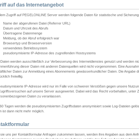
riff auf das Internetangebot
edem Zugriff auf PEGELONLINE Server werden folgende Daten für statistische und Sicherun
Name der abgerufenen Datei (Referrer URL)
Datum und Uhrzeit des Abrufs
Übertragene Datenmenge
Meldung, ob der Abruf erfolgreich war
Browsertyp und Browserversion
verwendetes Betriebssystem
pseudonymisierte IP-Adresse des zugreifenden Hostsystems
 Daten werden ausschließlich zur Verbesserung des Internetdienstes genutzt und werden ni
menführung dieser Daten mit anderen Datenquellen wird nicht vorgenommen. Eine Ausnahme 
äftlicher Daten zur Anmeldung eines Abonnements gewässerkundlicher Daten. Die Angabe die
cklich freiwillig.
seudonymisierte IP-Adresse wird nur im Falle von schweren Verstößen gegen unsere Nutzun
Zugriffsversuchen auf unsere Server ausgewertet. Dabei wird das Recht vorbehalten, unter Z
rsonenbezogenen Daten zu veranlassen.
60 Tagen werden die pseudonymisierten Zugriffsdaten anonymisiert sowie Log-Dateien gelösc
 ist dann nicht mehr möglich.
taktformular
sie uns per Kontaktformular Anfragen zukommen lassen, werden ihre Angaben aus dem Anfrag