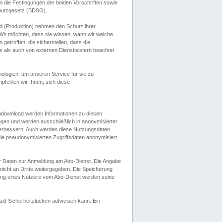
 die Festlegungen der beiden Vorschriften sowie
hutzgesetz (BDSG).
 (Produktion) nehmen den Schutz ihrer
ir möchten, dass sie wissen, wann wir welche
etroffen, die sicherstellen, dass die
 als auch von externen Dienstleistern beachtet
ologien, um unseren Service für sie zu
fehlen wir Ihnen, sich diese
endownload werden Informationen zu diesen
ogen und werden ausschließlich in anonymisierter
verbessern. Auch werden diese Nutzungsdaten
ie pseudonymisierten Zugriffsdaten anonymisiert.
her Daten zur Anmeldung am Abo-Dienst. Die Angabe
 nicht an Dritte weitergegeben. Die Speicherung
dung eines Nutzers vom Abo-Dienst werden seine
il) Sicherheitslücken aufweisen kann. Ein