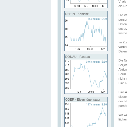
VI al
die R
RHEIN - Koblenz
Die W
perso
Daten
geset
werde
Im Zu
verbe
Daten
DONAU - Passau
Die N
Bei j
Aktion
Form 
nicht 
Eine R
Eine 
dieser
ODER - Eisenhüttenstadt
des P
persön
Wir we
lücken