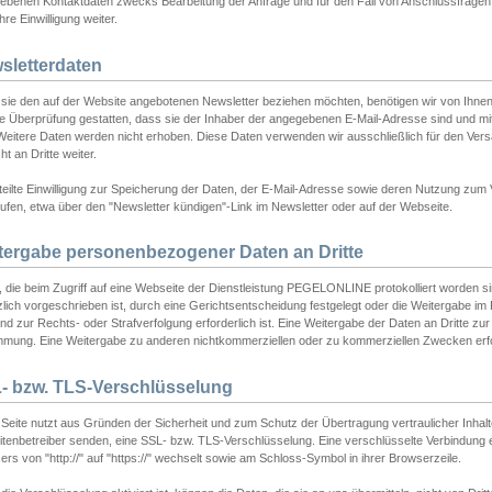
ebenen Kontaktdaten zwecks Bearbeitung der Anfrage und für den Fall von Anschlussfragen b
hre Einwilligung weiter.
sletterdaten
sie den auf der Website angebotenen Newsletter beziehen möchten, benötigen wir von Ihnen
ie Überprüfung gestatten, dass sie der Inhaber der angegebenen E-Mail-Adresse sind und m
 Weitere Daten werden nicht erhoben. Diese Daten verwenden wir ausschließlich für den Ver
cht an Dritte weiter.
teilte Einwilligung zur Speicherung der Daten, der E-Mail-Adresse sowie deren Nutzung zum
ufen, etwa über den "Newsletter kündigen"-Link im Newsletter oder auf der Webseite.
tergabe personenbezogener Daten an Dritte
 die beim Zugriff auf eine Webseite der Dienstleistung PEGELONLINE protokolliert worden sind
lich vorgeschrieben ist, durch eine Gerichtsentscheidung festgelegt oder die Weitergabe im Fa
d zur Rechts- oder Strafverfolgung erforderlich ist. Eine Weitergabe der Daten an Dritte zur 
mmung. Eine Weitergabe zu anderen nichtkommerziellen oder zu kommerziellen Zwecken erfol
- bzw. TLS-Verschlüsselung
Seite nutzt aus Gründen der Sicherheit und zum Schutz der Übertragung vertraulicher Inhalte
eitenbetreiber senden, eine SSL- bzw. TLS-Verschlüsselung. Eine verschlüsselte Verbindung 
rs von "http://" auf "https://" wechselt sowie am Schloss-Symbol in ihrer Browserzeile.