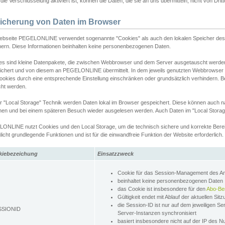
ie Verschlüsselung aktiviert ist, können die Daten, die sie an uns übermitteln, nicht von Dri
icherung von Daten im Browser
ebseite PEGELONLINE verwendet sogenannte "Cookies" als auch den lokalen Speicher des 
hern. Diese Informationen beinhalten keine personenbezogenen Daten.
es sind kleine Datenpakete, die zwischen Webbrowser und dem Server ausgetauscht werde
ichert und von diesem an PEGELONLINE übermittelt. In dem jeweils genutzten Webbrowser
ookies durch eine entsprechende Einstellung einschränken oder grundsätzlich verhindern. B
cht werden.
er "Local Storage" Technik werden Daten lokal im Browser gespeichert. Diese können auch 
hen und bei einem späteren Besuch wieder ausgelesen werden. Auch Daten im "Local Storag
ONLINE nutzt Cookies und den Local Storage, um die technisch sichere und korrekte Bereit
icht grundlegende Funktionen und ist für die einwandfreie Funktion der Website erforderlich.
kiebezeichung
Einsatzzweck
Cookie für das Session-Management des 
beinhaltet keine personenbezogenen Daten
das Cookie ist insbesondere für den
Abo-Be
Gültigkeit endet mit Ablauf der aktuellen Sit
die Session-ID ist nur auf dem jeweiligen Se
SSIONID
Server-Instanzen synchronisiert
basiert insbesondere nicht auf der IP des N