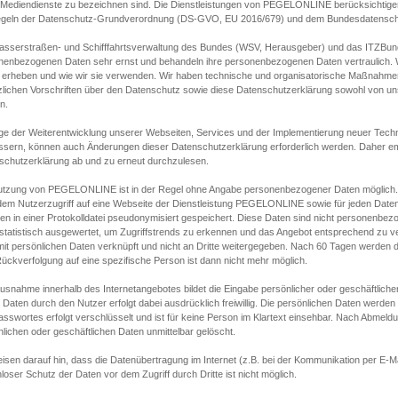
s Mediendienste zu bezeichnen sind. Die Dienstleistungen von PEGELONLINE berücksichtigen
egeln der Datenschutz-Grundverordnung (DS-GVO, EU 2016/679) und dem Bundesdatensc
asserstraßen- und Schifffahrtsverwaltung des Bundes (WSV, Herausgeber) und das ITZBund
nenbezogenen Daten sehr ernst und behandeln ihre personenbezogenen Daten vertraulich. W
 erheben und wie wir sie verwenden. Wir haben technische und organisatorische Maßnahmen g
zlichen Vorschriften über den Datenschutz sowie diese Datenschutzerklärung sowohl von uns
n.
ge der Weiterentwicklung unserer Webseiten, Services und der Implementierung neuer Techn
ssern, können auch Änderungen dieser Datenschutzerklärung erforderlich werden. Daher emp
schutzerklärung ab und zu erneut durchzulesen.
utzung von PEGELONLINE ist in der Regel ohne Angabe personenbezogener Daten möglich.
edem Nutzerzugriff auf eine Webseite der Dienstleistung PEGELONLINE sowie für jeden Dat
en in einer Protokolldatei pseudonymisiert gespeichert. Diese Daten sind nicht personenbez
statistisch ausgewertet, um Zugriffstrends zu erkennen und das Angebot entsprechend zu 
mit persönlichen Daten verknüpft und nicht an Dritte weitergegeben. Nach 60 Tagen werden d
ückverfolgung auf eine spezifische Person ist dann nicht mehr möglich.
Ausnahme innerhalb des Internetangebotes bildet die Eingabe persönlicher oder geschäftlic
 Daten durch den Nutzer erfolgt dabei ausdrücklich freiwillig. Die persönlichen Daten werden
asswortes erfolgt verschlüsselt und ist für keine Person im Klartext einsehbar. Nach Abmel
lichen oder geschäftlichen Daten unmittelbar gelöscht.
isen darauf hin, dass die Datenübertragung im Internet (z.B. bei der Kommunikation per E-Ma
loser Schutz der Daten vor dem Zugriff durch Dritte ist nicht möglich.