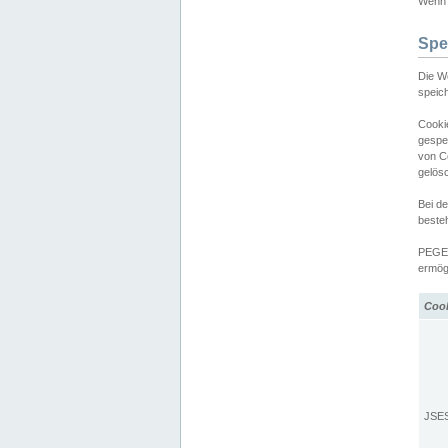
Wenn d
Spe
Die W
speic
Cooki
gespe
von C
gelös
Bei d
beste
PEGEL
ermögl
Coo
JSE