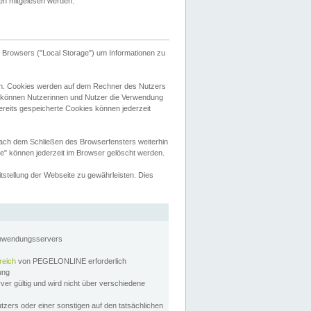
tten mitgelesen werden.
Browsers ("Local Storage") um Informationen zu
n. Cookies werden auf dem Rechner des Nutzers
 können Nutzerinnen und Nutzer die Verwendung
ereits gespeicherte Cookies können jederzeit
nach dem Schließen des Browserfensters weiterhin
e" können jederzeit im Browser gelöscht werden.
stellung der Webseite zu gewährleisten. Dies
Anwendungsservers
reich
von PEGELONLINE erforderlich
zung
rver gültig und wird nicht über verschiedene
utzers oder einer sonstigen auf den tatsächlichen