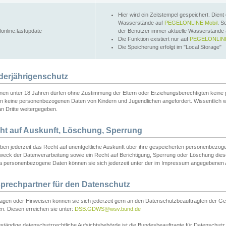
Hier wird ein Zeitstempel gespeichert. Dient
Wasserstände auf
PEGELONLINE Mobil
. S
lonline.lastupdate
der Benutzer immer aktuelle Wasserstände
Die Funktion existiert nur auf
PEGELONLINE
Die Speicherung erfolgt im "Local Storage"
derjährigenschutz
nen unter 18 Jahren dürfen ohne Zustimmung der Eltern oder Erziehungsberechtigten keine
n keine personenbezogenen Daten von Kindern und Jugendlichen angefordert. Wissentlich 
an Dritte weitergegeben.
ht auf Auskunft, Löschung, Sperrung
aben jederzeit das Recht auf unentgeltliche Auskunft über ihre gespeicherten personenbez
weck der Datenverarbeitung sowie ein Recht auf Berichtigung, Sperrung oder Löschung dies
 personenbezogene Daten können sie sich jederzeit unter der im Impressum angegebenen
prechpartner für den Datenschutz
ragen oder Hinweisen können sie sich jederzeit gern an den Datenschutzbeauftragten der Ge
n. Diesen erreichen sie unter:
DSB.GDWS@wsv.bund.de
ständige datenschutzrechtliche Aufsichtsbehörde ist die Bundesbeauftragte für Datenschutz u