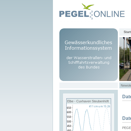
Start
Newsle
Dat
Elbe - Cuxhaven Steubenhöft
Dat
PEGEL