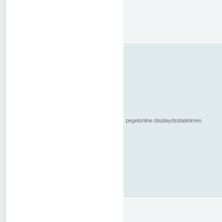
pegelonline.displaydstdatetimes