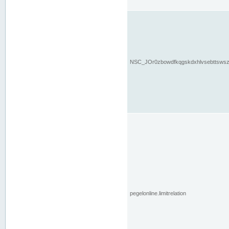
NSC_JOr0zbowdfkqgskdxhlvsebttsws
pegelonline.limitrelation