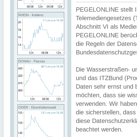
PEGELONLINE stellt Inh
RHEIN - Koblenz
Telemediengesetzes (
Abschnitt VI als Medie
PEGELONLINE berücksi
die Regeln der Date
Bundesdatenschutzge
DONAU - Passau
Die Wasserstraßen- u
und das ITZBund (Pro
Daten sehr ernst und 
möchten, dass sie wis
verwenden. Wir haben
ODER - Eisenhüttenstadt
die sicherstellen, das
diese Datenschutzerkl
beachtet werden.