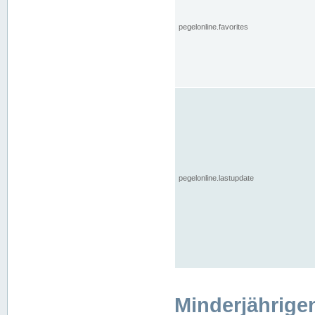
pegelonline.favorites
pegelonline.lastupdate
Minderjährige