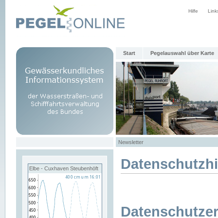
Hilfe
Link
Start
Pegelauswahl über Karte
Newsletter
Datenschutzh
Elbe - Cuxhaven Steubenhöft
Datenschutzer