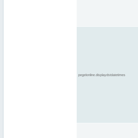
pegelonline.displaydstdatetimes