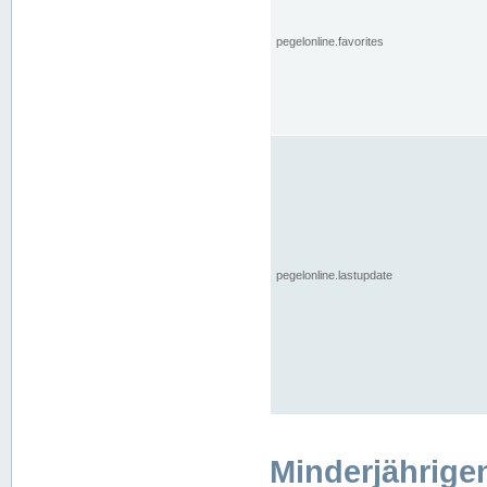
pegelonline.favorites
pegelonline.lastupdate
Minderjährige