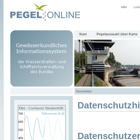
Hilfe
Link
Start
Pegelauswahl über Karte
Newsletter
Datenschutzh
Elbe - Cuxhaven Steubenhöft
Datenschutzer