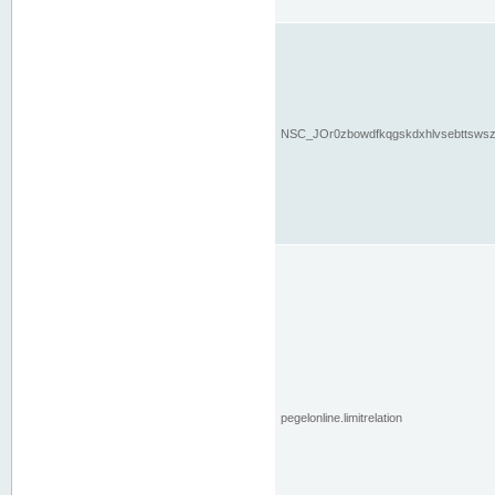
NSC_JOr0zbowdfkqgskdxhlvsebttsws
pegelonline.limitrelation