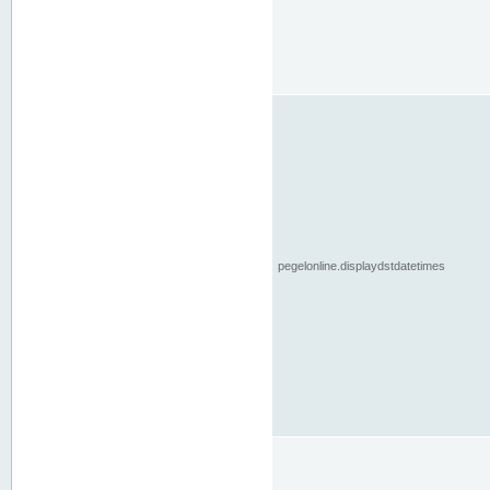
pegelonline.displaydstdatetimes