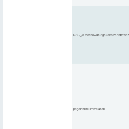
NSC_JOr0zbowdfkqgskdxhlvsebttsws
pegelonline.limitrelation