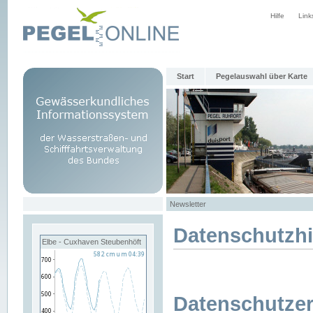
Hilfe
Link
Start
Pegelauswahl über Karte
Newsletter
Datenschutzh
Elbe - Cuxhaven Steubenhöft
Datenschutzer