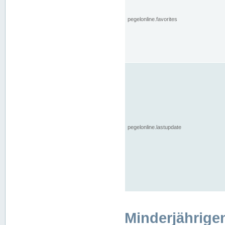
pegelonline.favorites
pegelonline.lastupdate
Minderjährige