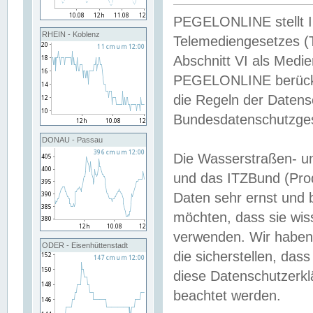
PEGELONLINE stellt Inh
RHEIN - Koblenz
Telemediengesetzes (
Abschnitt VI als Medie
PEGELONLINE berücksi
die Regeln der Date
Bundesdatenschutzge
DONAU - Passau
Die Wasserstraßen- u
und das ITZBund (Pro
Daten sehr ernst und 
möchten, dass sie wis
verwenden. Wir haben
ODER - Eisenhüttenstadt
die sicherstellen, das
diese Datenschutzerkl
beachtet werden.