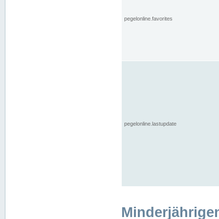
pegelonline.favorites
pegelonline.lastupdate
Minderjährige