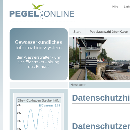
Hilfe
Link
Start
Pegelauswahl über Karte
Newsletter
Datenschutzh
Elbe - Cuxhaven Steubenhöft
Datenschutzer