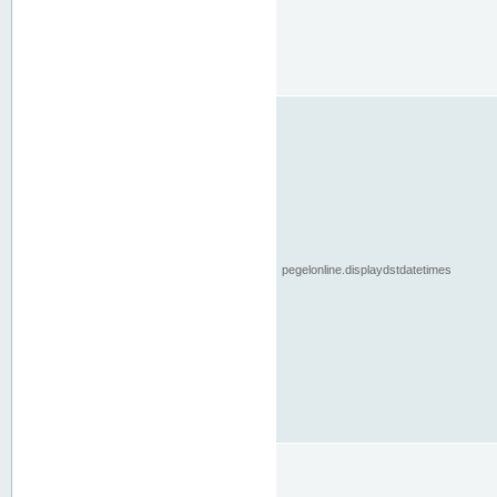
pegelonline.displaydstdatetimes