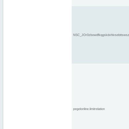
NSC_JOr0zbowdfkqgskdxhlvsebttsws
pegelonline.limitrelation