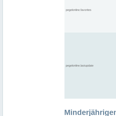
pegelonline.favorites
pegelonline.lastupdate
Minderjährige