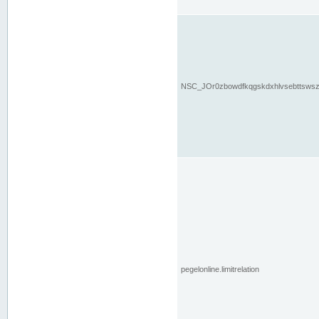
NSC_JOr0zbowdfkqgskdxhlvsebttsws
pegelonline.limitrelation