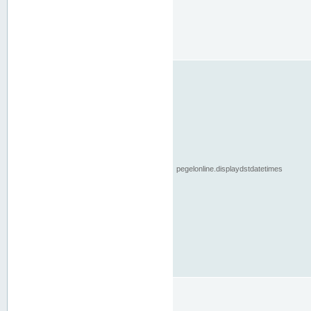
pegelonline.displaydstdatetimes