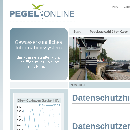
Hilfe
Link
Start
Pegelauswahl über Karte
Newsletter
Datenschutzh
Elbe - Cuxhaven Steubenhöft
Datenschutzer