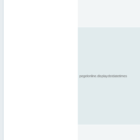
pegelonline.displaydstdatetimes