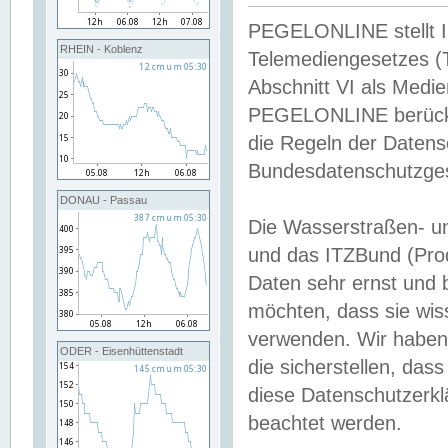
PEGELONLINE stellt Inh
RHEIN - Koblenz
Telemediengesetzes (
Abschnitt VI als Medie
PEGELONLINE berücksi
die Regeln der Date
Bundesdatenschutzge
DONAU - Passau
Die Wasserstraßen- u
und das ITZBund (Pro
Daten sehr ernst und 
möchten, dass sie wis
verwenden. Wir haben
ODER - Eisenhüttenstadt
die sicherstellen, das
diese Datenschutzerkl
beachtet werden.