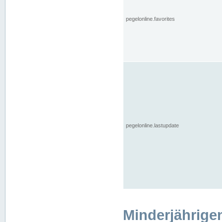
pegelonline.favorites
pegelonline.lastupdate
Minderjährige