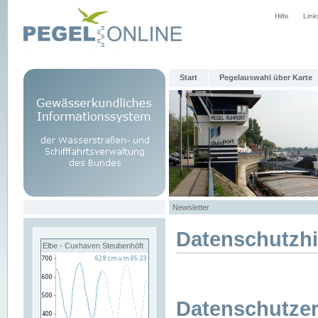
Hilfe
Link
Start
Pegelauswahl über Karte
Newsletter
Datenschutzh
Elbe - Cuxhaven Steubenhöft
Datenschutzer