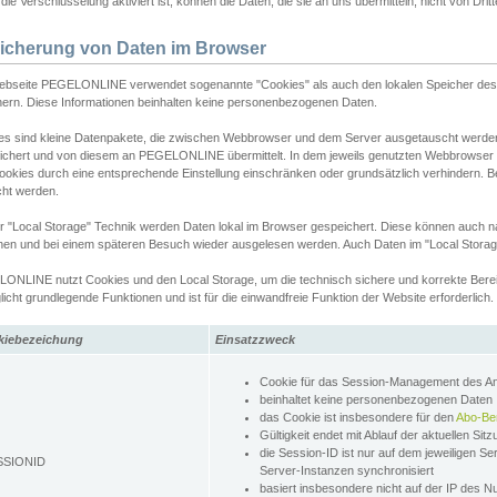
ie Verschlüsselung aktiviert ist, können die Daten, die sie an uns übermitteln, nicht von Dri
icherung von Daten im Browser
ebseite PEGELONLINE verwendet sogenannte "Cookies" als auch den lokalen Speicher des 
hern. Diese Informationen beinhalten keine personenbezogenen Daten.
es sind kleine Datenpakete, die zwischen Webbrowser und dem Server ausgetauscht werde
ichert und von diesem an PEGELONLINE übermittelt. In dem jeweils genutzten Webbrowser
ookies durch eine entsprechende Einstellung einschränken oder grundsätzlich verhindern. B
cht werden.
er "Local Storage" Technik werden Daten lokal im Browser gespeichert. Diese können auch 
hen und bei einem späteren Besuch wieder ausgelesen werden. Auch Daten im "Local Storag
ONLINE nutzt Cookies und den Local Storage, um die technisch sichere und korrekte Bereit
icht grundlegende Funktionen und ist für die einwandfreie Funktion der Website erforderlich.
kiebezeichung
Einsatzzweck
Cookie für das Session-Management des 
beinhaltet keine personenbezogenen Daten
das Cookie ist insbesondere für den
Abo-Be
Gültigkeit endet mit Ablauf der aktuellen Sit
die Session-ID ist nur auf dem jeweiligen Se
SSIONID
Server-Instanzen synchronisiert
basiert insbesondere nicht auf der IP des N