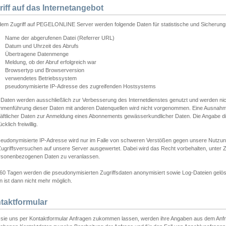
riff auf das Internetangebot
edem Zugriff auf PEGELONLINE Server werden folgende Daten für statistische und Sicherun
Name der abgerufenen Datei (Referrer URL)
Datum und Uhrzeit des Abrufs
Übertragene Datenmenge
Meldung, ob der Abruf erfolgreich war
Browsertyp und Browserversion
verwendetes Betriebssystem
pseudonymisierte IP-Adresse des zugreifenden Hostsystems
 Daten werden ausschließlich zur Verbesserung des Internetdienstes genutzt und werden ni
menführung dieser Daten mit anderen Datenquellen wird nicht vorgenommen. Eine Ausnahme 
äftlicher Daten zur Anmeldung eines Abonnements gewässerkundlicher Daten. Die Angabe die
cklich freiwillig.
seudonymisierte IP-Adresse wird nur im Falle von schweren Verstößen gegen unsere Nutzun
Zugriffsversuchen auf unsere Server ausgewertet. Dabei wird das Recht vorbehalten, unter Z
rsonenbezogenen Daten zu veranlassen.
60 Tagen werden die pseudonymisierten Zugriffsdaten anonymisiert sowie Log-Dateien gelösc
 ist dann nicht mehr möglich.
taktformular
sie uns per Kontaktformular Anfragen zukommen lassen, werden ihre Angaben aus dem Anfrag