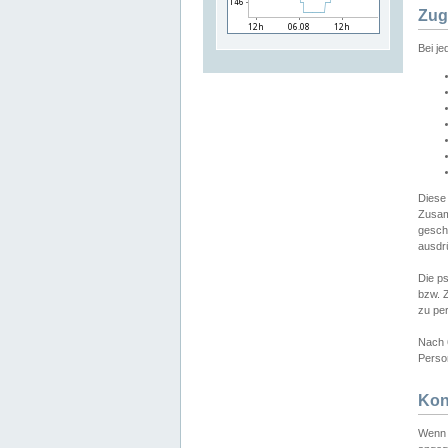
Zug
Bei j
Diese
Zusam
gesch
ausdrü
Die p
bzw. 
zu pe
Nach 
Person
Kon
Wenn 