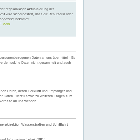
 der regelmäßigen Aktualisierung der
omit wird sichergestellt, dass die Benutzerin oder
 angezeigt bekommt.
 Mobil
 personenbezogenen Daten an uns übermitteln. Es
werden solche Daten nicht gesammelt und auch
ogenen Daten, deren Herkunft und Empfänger und
er Daten. Hierzu sowie zu weiteren Fragen zum
 Adresse an uns wenden.
neraldirektion Wasserstraßen und Schifffahrt
nd Informationsfreiheit (BfDI).