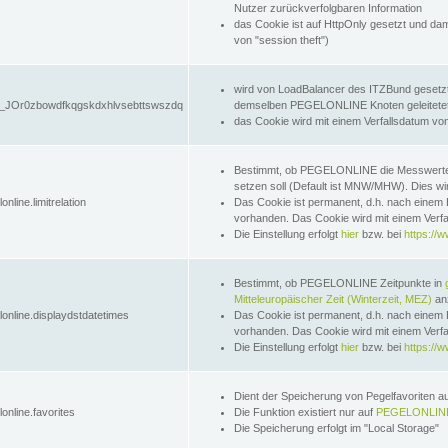
Nutzer zurückverfolgbaren Information
das Cookie ist auf HttpOnly gesetzt und dam
von "session theft")
wird von LoadBalancer des ITZBund gesetzt
JOr0zbowdfkqgskdxhlvsebttswszdq
demselben PEGELONLINE Knoten geleitetet w
das Cookie wird mit einem Verfallsdatum vo
Bestimmt, ob PEGELONLINE die Messwer
setzen soll (Default ist MNW/MHW). Dies wirk
online.limitrelation
Das Cookie ist permanent, d.h. nach einem 
vorhanden. Das Cookie wird mit einem Verfa
Die Einstellung erfolgt
hier
bzw. bei
https://w
Bestimmt, ob PEGELONLINE Zeitpunkte in
Mitteleuropäischer Zeit (Winterzeit, MEZ)
anz
lonline.displaydstdatetimes
Das Cookie ist permanent, d.h. nach einem 
vorhanden. Das Cookie wird mit einem Verfa
Die Einstellung erfolgt
hier
bzw. bei
https://w
Dient der Speicherung von Pegelfavoriten 
online.favorites
Die Funktion existiert nur auf
PEGELONLINE
Die Speicherung erfolgt im "Local Storage"