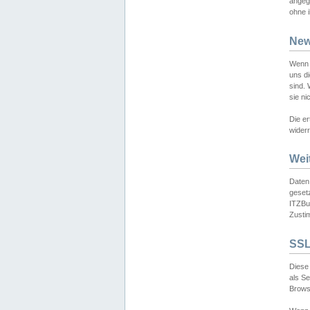
angeg
ohne i
New
Wenn 
uns d
sind.
sie ni
Die er
widerr
Wei
Daten,
gesetz
ITZBun
Zusti
SSL
Diese 
als S
Browse