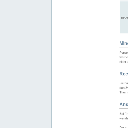
pege
Min
Perso
werde
nicht 
Rec
Sie h
den Z
Thema
Ans
Bei F
wende
Die zu