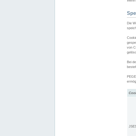
Wenn d
Spe
Die W
speic
Cooki
gespe
von C
gelös
Bei d
beste
PEGEL
ermögl
Coo
JSE