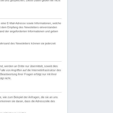
ei uns gespeichert. Diese Daten geben wir nicht
 eine E-Mail-Adresse sowie Informationen, welche
it dem Empfang des Newsletters einverstanden
sand der angeforderten Informationen und geben
 Versand des Newsletters können sie jederzeit
, werden an Dritte nur übermittelt, soweit dies
lle von Angriffen auf die Internetinfrastruktur des
Beantwortung ihrer Fragen erfolgt nur mit ihrer
gt nicht.
, wie zum Beispiel der Anfragen, die sie an uns
erkennen sie daran, dass die Adresszeile des