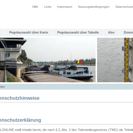
Hilfe
Links
Impressum
Nutzungsbedingungen
Datenschutz
Pegelauswahl über Karte
Pegelauswahl über Tabelle
Abo
Down
tter
enschutzhinweise
enschutzerklärung
ONLINE stellt Inhalte bereit, die nach § 2, Abs. 2 des Telemediengesetzes (TMG) als Teled