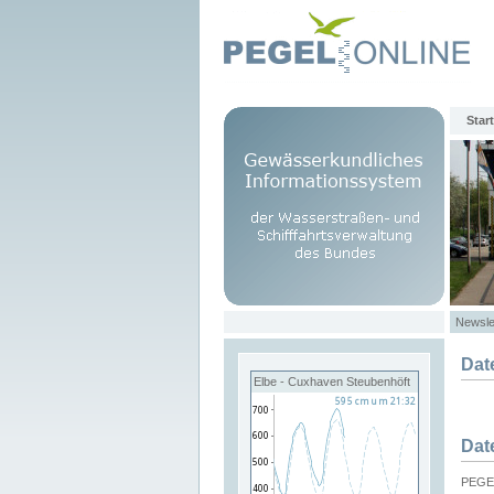
Start
Newsle
Dat
Elbe - Cuxhaven Steubenhöft
Dat
PEGEL