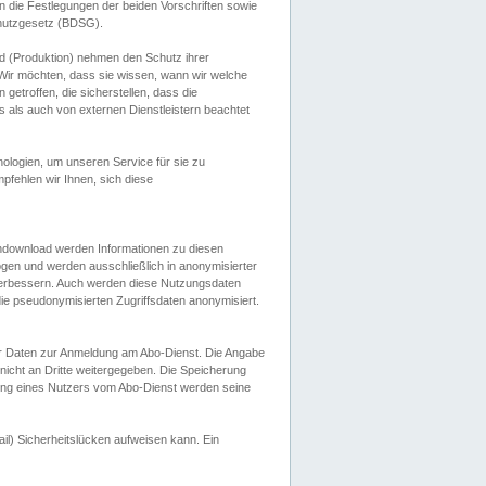
 die Festlegungen der beiden Vorschriften sowie
hutzgesetz (BDSG).
 (Produktion) nehmen den Schutz ihrer
ir möchten, dass sie wissen, wann wir welche
etroffen, die sicherstellen, dass die
 als auch von externen Dienstleistern beachtet
ologien, um unseren Service für sie zu
fehlen wir Ihnen, sich diese
endownload werden Informationen zu diesen
ogen und werden ausschließlich in anonymisierter
verbessern. Auch werden diese Nutzungsdaten
ie pseudonymisierten Zugriffsdaten anonymisiert.
her Daten zur Anmeldung am Abo-Dienst. Die Angabe
 nicht an Dritte weitergegeben. Die Speicherung
dung eines Nutzers vom Abo-Dienst werden seine
il) Sicherheitslücken aufweisen kann. Ein