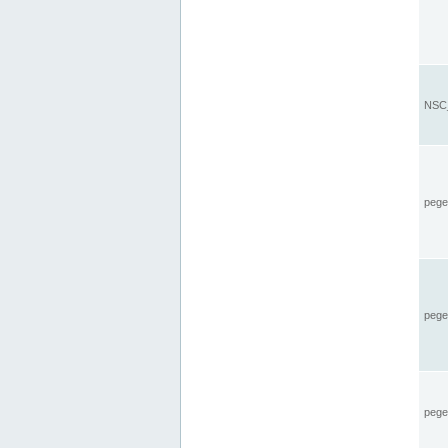
NSC_
pegel
pege
pegel