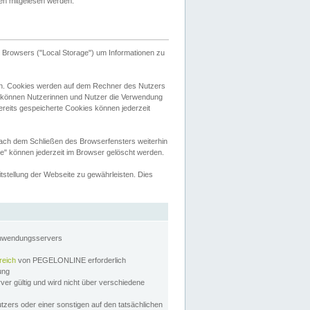
tten mitgelesen werden.
Browsers ("Local Storage") um Informationen zu
n. Cookies werden auf dem Rechner des Nutzers
 können Nutzerinnen und Nutzer die Verwendung
ereits gespeicherte Cookies können jederzeit
nach dem Schließen des Browserfensters weiterhin
e" können jederzeit im Browser gelöscht werden.
stellung der Webseite zu gewährleisten. Dies
Anwendungsservers
reich
von PEGELONLINE erforderlich
zung
rver gültig und wird nicht über verschiedene
utzers oder einer sonstigen auf den tatsächlichen