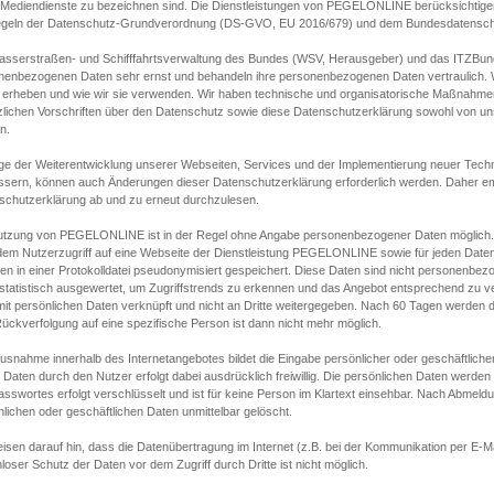
s Mediendienste zu bezeichnen sind. Die Dienstleistungen von PEGELONLINE berücksichtigen
egeln der Datenschutz-Grundverordnung (DS-GVO, EU 2016/679) und dem Bundesdatensc
asserstraßen- und Schifffahrtsverwaltung des Bundes (WSV, Herausgeber) und das ITZBund
nenbezogenen Daten sehr ernst und behandeln ihre personenbezogenen Daten vertraulich. W
 erheben und wie wir sie verwenden. Wir haben technische und organisatorische Maßnahmen g
zlichen Vorschriften über den Datenschutz sowie diese Datenschutzerklärung sowohl von uns
n.
ge der Weiterentwicklung unserer Webseiten, Services und der Implementierung neuer Techn
ssern, können auch Änderungen dieser Datenschutzerklärung erforderlich werden. Daher emp
schutzerklärung ab und zu erneut durchzulesen.
utzung von PEGELONLINE ist in der Regel ohne Angabe personenbezogener Daten möglich.
edem Nutzerzugriff auf eine Webseite der Dienstleistung PEGELONLINE sowie für jeden Dat
en in einer Protokolldatei pseudonymisiert gespeichert. Diese Daten sind nicht personenbez
statistisch ausgewertet, um Zugriffstrends zu erkennen und das Angebot entsprechend zu 
mit persönlichen Daten verknüpft und nicht an Dritte weitergegeben. Nach 60 Tagen werden d
ückverfolgung auf eine spezifische Person ist dann nicht mehr möglich.
Ausnahme innerhalb des Internetangebotes bildet die Eingabe persönlicher oder geschäftlic
 Daten durch den Nutzer erfolgt dabei ausdrücklich freiwillig. Die persönlichen Daten werden
asswortes erfolgt verschlüsselt und ist für keine Person im Klartext einsehbar. Nach Abmel
lichen oder geschäftlichen Daten unmittelbar gelöscht.
isen darauf hin, dass die Datenübertragung im Internet (z.B. bei der Kommunikation per E-Ma
loser Schutz der Daten vor dem Zugriff durch Dritte ist nicht möglich.