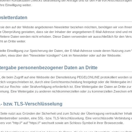
ebenen Kontaktdaten zwecks Bearbeitung der Anfrage und für den Fall von Anschlussfragen b
hre Einwilligung weiter.
sletterdaten
sie den auf der Website angebotenen Newsletter beziehen möchten, benötigen wir von Ihnen
ie Überprüfung gestatten, dass sie der Inhaber der angegebenen E-Mail-Adresse sind und m
 Weitere Daten werden nicht erhoben. Diese Daten verwenden wir ausschließlich für den Ver
cht an Dritte weiter.
teilte Einwilligung zur Speicherung der Daten, der E-Mail-Adresse sowie deren Nutzung zum
ufen, etwa über den "Newsletter kündigen"-Link im Newsletter oder auf der Webseite.
tergabe personenbezogener Daten an Dritte
 die beim Zugriff auf eine Webseite der Dienstleistung PEGELONLINE protokolliert worden sind
lich vorgeschrieben ist, durch eine Gerichtsentscheidung festgelegt oder die Weitergabe im Fa
d zur Rechts- oder Strafverfolgung erforderlich ist. Eine Weitergabe der Daten an Dritte zur 
mmung. Eine Weitergabe zu anderen nichtkommerziellen oder zu kommerziellen Zwecken erfol
- bzw. TLS-Verschlüsselung
Seite nutzt aus Gründen der Sicherheit und zum Schutz der Übertragung vertraulicher Inhalte
eitenbetreiber senden, eine SSL- bzw. TLS-Verschlüsselung. Eine verschlüsselte Verbindung 
rs von "http://" auf "https://" wechselt sowie am Schloss-Symbol in ihrer Browserzeile.