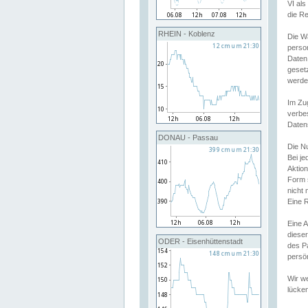
VI al
die R
RHEIN - Koblenz
Die W
perso
Daten
geset
werde
Im Zu
verbe
Daten
DONAU - Passau
Die N
Bei j
Aktion
Form 
nicht 
Eine R
Eine 
dieser
ODER - Eisenhüttenstadt
des P
persön
Wir we
lücken