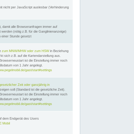
it nicht per JavaScript auslesbar (Verhinderung
, damit alle Browseranfragen immer auf
erden (nötig z.B. für die Ganglinienanzeige)
n einer Stunde gesetzt
te
zum MNW/MHW oder zum HSW
in Beziehung
t sich z.B. auf die Kartendarstellung aus.
Browserneustart ist die Einstellung immer noch
llsdatum von 1 Jahr angelegt.
ww.pegelmobil.de/gast/start#settings
gesetzlicher Zeit oder ganzjährig in
eigen soll (Standard ist die gesetzliche Zeit).
Browserneustart ist die Einstellung immer noch
llsdatum von 1 Jahr angelegt.
ww.pegelmobil.de/gast/start#settings
auf dem Endgerät des Users
 Mobil