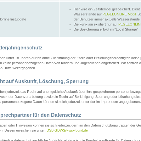
Hier wird ein Zeitstempel gespeichert. Dient
Wasserstände auf
PEGELONLINE Mobil
. S
lonline.lastupdate
der Benutzer immer aktuelle Wasserstände
Die Funktion existiert nur auf
PEGELONLINE
Die Speicherung erfolgt im "Local Storage"
derjährigenschutz
nen unter 18 Jahren dürfen ohne Zustimmung der Eltern oder Erziehungsberechtigten keine
n keine personenbezogenen Daten von Kindern und Jugendlichen angefordert. Wissentlich 
an Dritte weitergegeben.
ht auf Auskunft, Löschung, Sperrung
aben jederzeit das Recht auf unentgeltliche Auskunft über ihre gespeicherten personenbez
weck der Datenverarbeitung sowie ein Recht auf Berichtigung, Sperrung oder Löschung dies
 personenbezogene Daten können sie sich jederzeit unter der im Impressum angegebenen
prechpartner für den Datenschutz
ragen oder Hinweisen können sie sich jederzeit gern an den Datenschutzbeauftragten der Ge
n. Diesen erreichen sie unter:
DSB.GDWS@wsv.bund.de
ständige datenschutzrechtliche Aufsichtsbehörde ist die Bundesbeauftragte für Datenschutz u