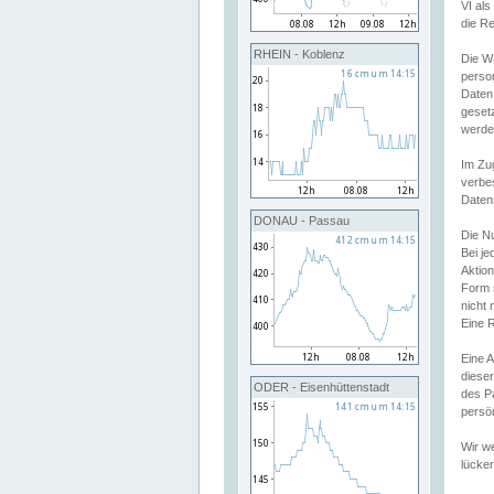
VI al
die R
RHEIN - Koblenz
Die W
perso
Daten
geset
werde
Im Zu
verbe
Daten
DONAU - Passau
Die N
Bei j
Aktion
Form 
nicht 
Eine R
Eine 
dieser
ODER - Eisenhüttenstadt
des P
persön
Wir we
lücken