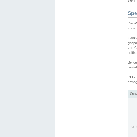
Wenn d
Spe
Die W
speic
Cooki
gespe
von C
gelös
Bei d
beste
PEGEL
ermögl
Coo
JSE