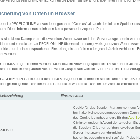
ie Verschlüsselung aktiviert ist, können die Daten, die sie an uns übermitteln, nicht von Dri
icherung von Daten im Browser
ebseite PEGELONLINE verwendet sogenannte "Cookies" als auch den lokalen Speicher des 
hern. Diese Informationen beinhalten keine personenbezogenen Daten.
es sind kleine Datenpakete, die zwischen Webbrowser und dem Server ausgetauscht werde
ichert und von diesem an PEGELONLINE übermittelt. In dem jeweils genutzten Webbrowser
ookies durch eine entsprechende Einstellung einschränken oder grundsätzlich verhindern. B
cht werden.
er "Local Storage" Technik werden Daten lokal im Browser gespeichert. Diese können auch 
hen und bei einem späteren Besuch wieder ausgelesen werden. Auch Daten im "Local Storag
ONLINE nutzt Cookies und den Local Storage, um die technisch sichere und korrekte Bereit
icht grundlegende Funktionen und ist für die einwandfreie Funktion der Website erforderlich.
kiebezeichung
Einsatzzweck
Cookie für das Session-Management des 
beinhaltet keine personenbezogenen Daten
das Cookie ist insbesondere für den
Abo-Be
Gültigkeit endet mit Ablauf der aktuellen Sit
die Session-ID ist nur auf dem jeweiligen Se
SSIONID
Server-Instanzen synchronisiert
basiert insbesondere nicht auf der IP des N