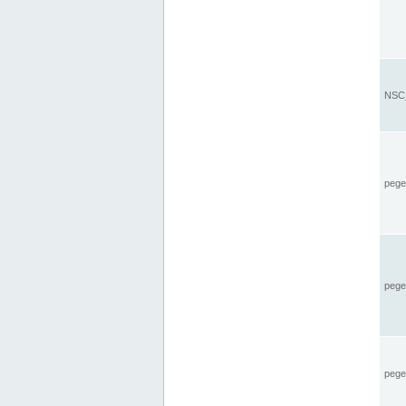
NSC_
pegel
pege
pegel