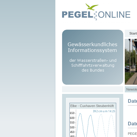
Start
Newsle
Dat
Elbe - Cuxhaven Steubenhöft
Dat
PEGEL