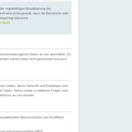
 der regelmäßigen Aktualisierung der
omit wird sichergestellt, dass die Benutzerin oder
 angezeigt bekommt.
 Mobil
 personenbezogenen Daten an uns übermitteln. Es
werden solche Daten nicht gesammelt und auch
ogenen Daten, deren Herkunft und Empfänger und
er Daten. Hierzu sowie zu weiteren Fragen zum
 Adresse an uns wenden.
neraldirektion Wasserstraßen und Schifffahrt
nd Informationsfreiheit (BfDI).