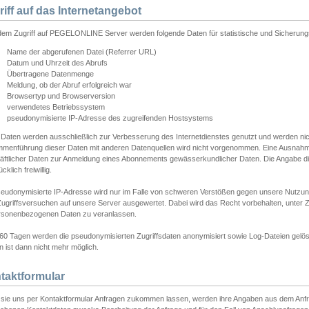
riff auf das Internetangebot
edem Zugriff auf PEGELONLINE Server werden folgende Daten für statistische und Sicherun
Name der abgerufenen Datei (Referrer URL)
Datum und Uhrzeit des Abrufs
Übertragene Datenmenge
Meldung, ob der Abruf erfolgreich war
Browsertyp und Browserversion
verwendetes Betriebssystem
pseudonymisierte IP-Adresse des zugreifenden Hostsystems
 Daten werden ausschließlich zur Verbesserung des Internetdienstes genutzt und werden ni
menführung dieser Daten mit anderen Datenquellen wird nicht vorgenommen. Eine Ausnahme 
äftlicher Daten zur Anmeldung eines Abonnements gewässerkundlicher Daten. Die Angabe die
cklich freiwillig.
seudonymisierte IP-Adresse wird nur im Falle von schweren Verstößen gegen unsere Nutzun
Zugriffsversuchen auf unsere Server ausgewertet. Dabei wird das Recht vorbehalten, unter Z
rsonenbezogenen Daten zu veranlassen.
60 Tagen werden die pseudonymisierten Zugriffsdaten anonymisiert sowie Log-Dateien gelösc
 ist dann nicht mehr möglich.
taktformular
sie uns per Kontaktformular Anfragen zukommen lassen, werden ihre Angaben aus dem Anfrag