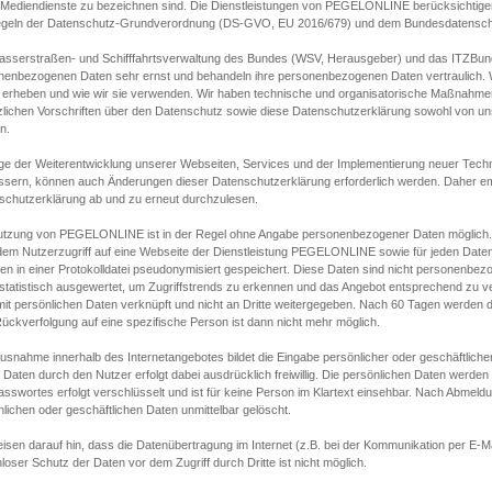
s Mediendienste zu bezeichnen sind. Die Dienstleistungen von PEGELONLINE berücksichtigen
egeln der Datenschutz-Grundverordnung (DS-GVO, EU 2016/679) und dem Bundesdatensc
asserstraßen- und Schifffahrtsverwaltung des Bundes (WSV, Herausgeber) und das ITZBund
nenbezogenen Daten sehr ernst und behandeln ihre personenbezogenen Daten vertraulich. W
 erheben und wie wir sie verwenden. Wir haben technische und organisatorische Maßnahmen g
zlichen Vorschriften über den Datenschutz sowie diese Datenschutzerklärung sowohl von uns
n.
ge der Weiterentwicklung unserer Webseiten, Services und der Implementierung neuer Techn
ssern, können auch Änderungen dieser Datenschutzerklärung erforderlich werden. Daher emp
schutzerklärung ab und zu erneut durchzulesen.
utzung von PEGELONLINE ist in der Regel ohne Angabe personenbezogener Daten möglich.
edem Nutzerzugriff auf eine Webseite der Dienstleistung PEGELONLINE sowie für jeden Dat
en in einer Protokolldatei pseudonymisiert gespeichert. Diese Daten sind nicht personenbez
statistisch ausgewertet, um Zugriffstrends zu erkennen und das Angebot entsprechend zu 
mit persönlichen Daten verknüpft und nicht an Dritte weitergegeben. Nach 60 Tagen werden d
ückverfolgung auf eine spezifische Person ist dann nicht mehr möglich.
Ausnahme innerhalb des Internetangebotes bildet die Eingabe persönlicher oder geschäftlic
 Daten durch den Nutzer erfolgt dabei ausdrücklich freiwillig. Die persönlichen Daten werden
asswortes erfolgt verschlüsselt und ist für keine Person im Klartext einsehbar. Nach Abmel
lichen oder geschäftlichen Daten unmittelbar gelöscht.
isen darauf hin, dass die Datenübertragung im Internet (z.B. bei der Kommunikation per E-Ma
loser Schutz der Daten vor dem Zugriff durch Dritte ist nicht möglich.