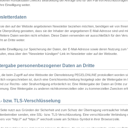
ebenen Kontaktdaten zwecks Bearbeitung der Anfrage und für den Fall von Anschlussfragen b
hre Einwilligung weiter.
sletterdaten
sie den auf der Website angebotenen Newsletter beziehen möchten, benötigen wir von Ihnen
ie Überprüfung gestatten, dass sie der Inhaber der angegebenen E-Mail-Adresse sind und m
 Weitere Daten werden nicht erhoben. Diese Daten verwenden wir ausschließlich für den Ver
cht an Dritte weiter.
teilte Einwilligung zur Speicherung der Daten, der E-Mail-Adresse sowie deren Nutzung zum
ufen, etwa über den "Newsletter kündigen"-Link im Newsletter oder auf der Webseite.
tergabe personenbezogener Daten an Dritte
 die beim Zugriff auf eine Webseite der Dienstleistung PEGELONLINE protokolliert worden sind
lich vorgeschrieben ist, durch eine Gerichtsentscheidung festgelegt oder die Weitergabe im Fa
d zur Rechts- oder Strafverfolgung erforderlich ist. Eine Weitergabe der Daten an Dritte zur 
mmung. Eine Weitergabe zu anderen nichtkommerziellen oder zu kommerziellen Zwecken erfol
- bzw. TLS-Verschlüsselung
Seite nutzt aus Gründen der Sicherheit und zum Schutz der Übertragung vertraulicher Inhalte
eitenbetreiber senden, eine SSL- bzw. TLS-Verschlüsselung. Eine verschlüsselte Verbindung 
rs von "http://" auf "https://" wechselt sowie am Schloss-Symbol in ihrer Browserzeile.