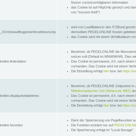
Nutzer zurückverfolgbaren Information
das Cookie ist auf HttpOnly gesetzt und dam
von "session theft")
wird von LoadBalancer des ITZBund gesetzt
JOr0zbowdfkqgskdxhlvsebttswszdq
demselben PEGELONLINE Knoten geleitetet w
das Cookie wird mit einem Verfallsdatum vo
Bestimmt, ob PEGELONLINE die Messwer
setzen soll (Default ist MNW/MHW). Dies wirk
online.limitrelation
Das Cookie ist permanent, d.h. nach einem 
vorhanden. Das Cookie wird mit einem Verfa
Die Einstellung erfolgt
hier
bzw. bei
https://w
Bestimmt, ob PEGELONLINE Zeitpunkte in
Mitteleuropäischer Zeit (Winterzeit, MEZ)
anz
lonline.displaydstdatetimes
Das Cookie ist permanent, d.h. nach einem 
vorhanden. Das Cookie wird mit einem Verfa
Die Einstellung erfolgt
hier
bzw. bei
https://w
Dient der Speicherung von Pegelfavoriten 
online.favorites
Die Funktion existiert nur auf
PEGELONLINE
Die Speicherung erfolgt im "Local Storage"