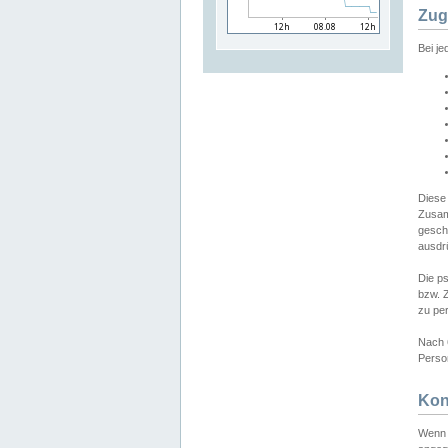
Zug
Bei j
Diese
Zusam
gesch
ausdrü
Die p
bzw. 
zu pe
Nach 
Person
Kon
Wenn 