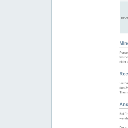
pege
Min
Perso
werde
nicht 
Rec
Sie h
den Z
Thema
Ans
Bei F
wende
Die zu