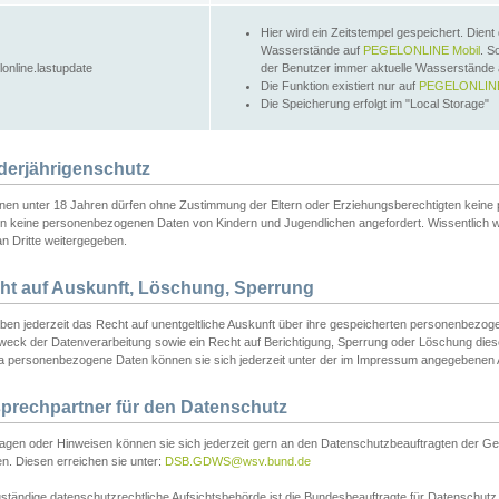
Hier wird ein Zeitstempel gespeichert. Dient
Wasserstände auf
PEGELONLINE Mobil
. S
lonline.lastupdate
der Benutzer immer aktuelle Wasserstände
Die Funktion existiert nur auf
PEGELONLINE
Die Speicherung erfolgt im "Local Storage"
derjährigenschutz
nen unter 18 Jahren dürfen ohne Zustimmung der Eltern oder Erziehungsberechtigten keine
n keine personenbezogenen Daten von Kindern und Jugendlichen angefordert. Wissentlich 
an Dritte weitergegeben.
ht auf Auskunft, Löschung, Sperrung
aben jederzeit das Recht auf unentgeltliche Auskunft über ihre gespeicherten personenbez
weck der Datenverarbeitung sowie ein Recht auf Berichtigung, Sperrung oder Löschung dies
 personenbezogene Daten können sie sich jederzeit unter der im Impressum angegebenen
prechpartner für den Datenschutz
ragen oder Hinweisen können sie sich jederzeit gern an den Datenschutzbeauftragten der Ge
n. Diesen erreichen sie unter:
DSB.GDWS@wsv.bund.de
ständige datenschutzrechtliche Aufsichtsbehörde ist die Bundesbeauftragte für Datenschutz u