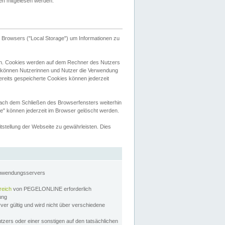
tten mitgelesen werden.
Browsers ("Local Storage") um Informationen zu
n. Cookies werden auf dem Rechner des Nutzers
 können Nutzerinnen und Nutzer die Verwendung
ereits gespeicherte Cookies können jederzeit
nach dem Schließen des Browserfensters weiterhin
e" können jederzeit im Browser gelöscht werden.
stellung der Webseite zu gewährleisten. Dies
Anwendungsservers
reich
von PEGELONLINE erforderlich
zung
rver gültig und wird nicht über verschiedene
utzers oder einer sonstigen auf den tatsächlichen