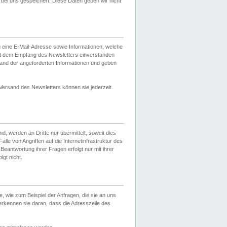
ei uns gespeichert. Diese Daten geben wir nicht
 eine E-Mail-Adresse sowie Informationen, welche
it dem Empfang des Newsletters einverstanden
sand der angeforderten Informationen und geben
 Versand des Newsletters können sie jederzeit
, werden an Dritte nur übermittelt, soweit dies
lle von Angriffen auf die Internetinfrastruktur des
Beantwortung ihrer Fragen erfolgt nur mit ihrer
gt nicht.
, wie zum Beispiel der Anfragen, die sie an uns
erkennen sie daran, dass die Adresszeile des