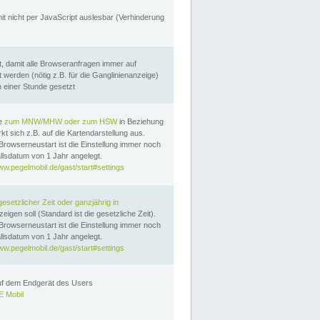
it nicht per JavaScript auslesbar (Verhinderung
, damit alle Browseranfragen immer auf
erden (nötig z.B. für die Ganglinienanzeige)
n einer Stunde gesetzt
te
zum MNW/MHW oder zum HSW
in Beziehung
t sich z.B. auf die Kartendarstellung aus.
Browserneustart ist die Einstellung immer noch
llsdatum von 1 Jahr angelegt.
ww.pegelmobil.de/gast/start#settings
gesetzlicher Zeit oder ganzjährig in
eigen soll (Standard ist die gesetzliche Zeit).
Browserneustart ist die Einstellung immer noch
llsdatum von 1 Jahr angelegt.
ww.pegelmobil.de/gast/start#settings
auf dem Endgerät des Users
 Mobil