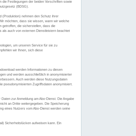
 die Festlegungen der beiden Vorschriften sowie
hutzgesetz (BDSG).
 (Produktion) nehmen den Schutz ihrer
ir möchten, dass sie wissen, wann wir welche
etroffen, die sicherstellen, dass die
 als auch von externen Dienstleistern beachtet
ologien, um unseren Service für sie zu
fehlen wir Ihnen, sich diese
endownload werden Informationen zu diesen
ogen und werden ausschließlich in anonymisierter
verbessern. Auch werden diese Nutzungsdaten
ie pseudonymisierten Zugriffsdaten anonymisiert.
her Daten zur Anmeldung am Abo-Dienst. Die Angabe
 nicht an Dritte weitergegeben. Die Speicherung
dung eines Nutzers vom Abo-Dienst werden seine
il) Sicherheitslücken aufweisen kann. Ein