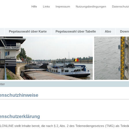
Hilfe
Links
Impressum
Nutzungsbedingungen
Datenschutz
Pegelauswahl über Karte
Pegelauswahl über Tabelle
Abo
Down
tter
enschutzhinweise
enschutzerklärung
ONLINE stellt Inhalte bereit, die nach § 2, Abs. 2 des Telemediengesetzes (TMG) als Teled