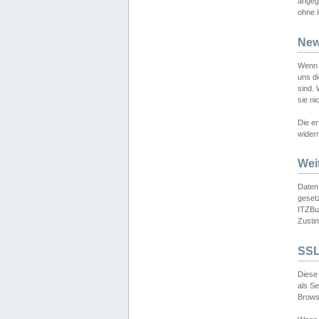
angeg
ohne i
New
Wenn 
uns d
sind.
sie ni
Die er
widerr
Wei
Daten,
gesetz
ITZBun
Zusti
SSL
Diese 
als S
Browse