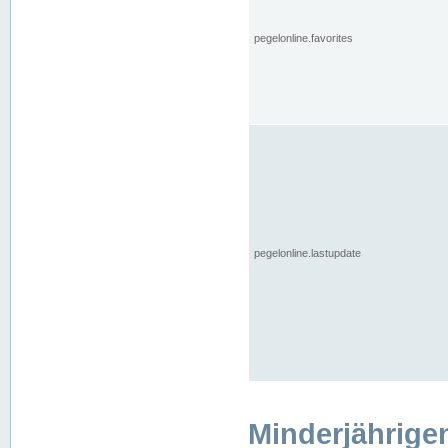
pegelonline.favorites
pegelonline.lastupdate
Minderjährige