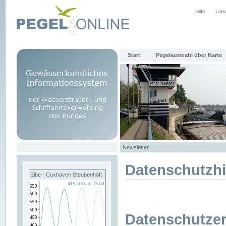
Hilfe
Link
Start
Pegelauswahl über Karte
Newsletter
Datenschutzh
Elbe - Cuxhaven Steubenhöft
Datenschutzer