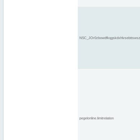
NSC_JOr0zbowdfkqgskdxhlvsebttsws
pegelonline.limitrelation