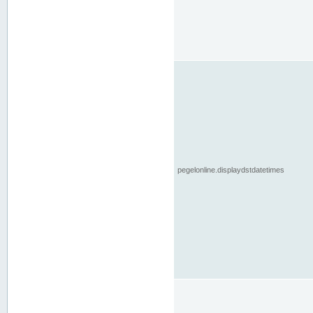
pegelonline.displaydstdatetimes