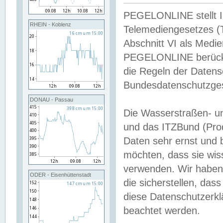
PEGELONLINE stellt Inh
RHEIN - Koblenz
Telemediengesetzes (
Abschnitt VI als Medie
PEGELONLINE berücksi
die Regeln der Date
Bundesdatenschutzge
DONAU - Passau
Die Wasserstraßen- u
und das ITZBund (Pro
Daten sehr ernst und 
möchten, dass sie wis
verwenden. Wir haben
ODER - Eisenhüttenstadt
die sicherstellen, das
diese Datenschutzerkl
beachtet werden.