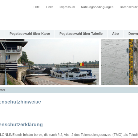
Hilfe
Links
Impressum
Nutzungsbedingungen
Datenschutz
Pegelauswahl über Karte
Pegelauswahl über Tabelle
Abo
Down
tter
enschutzhinweise
enschutzerklärung
ONLINE stellt Inhalte bereit, die nach § 2, Abs. 2 des Telemediengesetzes (TMG) als Teled