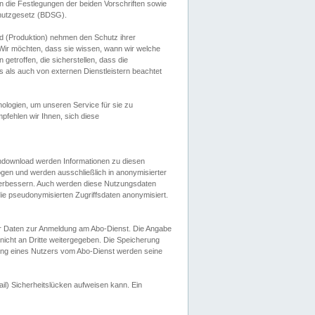
 die Festlegungen der beiden Vorschriften sowie
hutzgesetz (BDSG).
 (Produktion) nehmen den Schutz ihrer
ir möchten, dass sie wissen, wann wir welche
etroffen, die sicherstellen, dass die
 als auch von externen Dienstleistern beachtet
ologien, um unseren Service für sie zu
fehlen wir Ihnen, sich diese
endownload werden Informationen zu diesen
ogen und werden ausschließlich in anonymisierter
verbessern. Auch werden diese Nutzungsdaten
ie pseudonymisierten Zugriffsdaten anonymisiert.
her Daten zur Anmeldung am Abo-Dienst. Die Angabe
 nicht an Dritte weitergegeben. Die Speicherung
dung eines Nutzers vom Abo-Dienst werden seine
il) Sicherheitslücken aufweisen kann. Ein