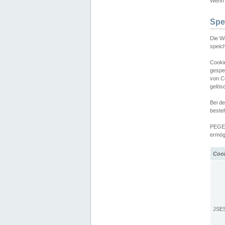
Wenn d
Spe
Die W
speic
Cooki
gespe
von C
gelös
Bei d
beste
PEGEL
ermögl
Coo
JSE