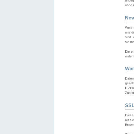
angeg
ohne i
New
Wenn 
uns d
sind.
sie ni
Die er
widerr
Wei
Daten,
gesetz
ITZBun
Zusti
SSL
Diese 
als S
Browse