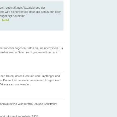
 der regelmäßigen Aktualisierung der
omit wird sichergestellt, dass die Benutzerin oder
 angezeigt bekommt.
 Mobil
 personenbezogenen Daten an uns übermitteln. Es
werden solche Daten nicht gesammelt und auch
ogenen Daten, deren Herkunft und Empfänger und
er Daten. Hierzu sowie zu weiteren Fragen zum
 Adresse an uns wenden.
neraldirektion Wasserstraßen und Schifffahrt
nd Informationsfreiheit (BfDI).