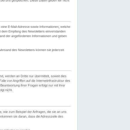
ei uns gespeichert. Diese Daten geben wir nicht
 eine E-Mail-Adresse sowie Informationen, welche
it dem Empfang des Newsletters einverstanden
sand der angeforderten Informationen und geben
 Versand des Newsletters können sie jederzeit
, werden an Dritte nur übermittelt, soweit dies
lle von Angriffen auf die Internetinfrastruktur des
Beantwortung ihrer Fragen erfolgt nur mit ihrer
gt nicht.
, wie zum Beispiel der Anfragen, die sie an uns
erkennen sie daran, dass die Adresszeile des