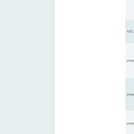
NSC_
pegel
pege
pegel