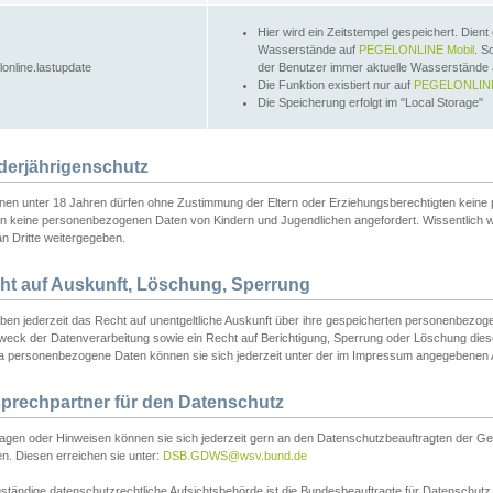
Hier wird ein Zeitstempel gespeichert. Dient
Wasserstände auf
PEGELONLINE Mobil
. S
lonline.lastupdate
der Benutzer immer aktuelle Wasserstände
Die Funktion existiert nur auf
PEGELONLINE
Die Speicherung erfolgt im "Local Storage"
derjährigenschutz
nen unter 18 Jahren dürfen ohne Zustimmung der Eltern oder Erziehungsberechtigten keine
n keine personenbezogenen Daten von Kindern und Jugendlichen angefordert. Wissentlich 
an Dritte weitergegeben.
ht auf Auskunft, Löschung, Sperrung
aben jederzeit das Recht auf unentgeltliche Auskunft über ihre gespeicherten personenbez
weck der Datenverarbeitung sowie ein Recht auf Berichtigung, Sperrung oder Löschung dies
 personenbezogene Daten können sie sich jederzeit unter der im Impressum angegebenen
prechpartner für den Datenschutz
ragen oder Hinweisen können sie sich jederzeit gern an den Datenschutzbeauftragten der Ge
n. Diesen erreichen sie unter:
DSB.GDWS@wsv.bund.de
ständige datenschutzrechtliche Aufsichtsbehörde ist die Bundesbeauftragte für Datenschutz u