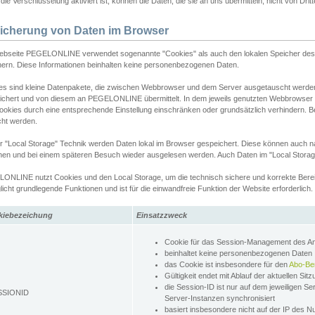
ie Verschlüsselung aktiviert ist, können die Daten, die sie an uns übermitteln, nicht von Dri
icherung von Daten im Browser
ebseite PEGELONLINE verwendet sogenannte "Cookies" als auch den lokalen Speicher des 
hern. Diese Informationen beinhalten keine personenbezogenen Daten.
es sind kleine Datenpakete, die zwischen Webbrowser und dem Server ausgetauscht werde
ichert und von diesem an PEGELONLINE übermittelt. In dem jeweils genutzten Webbrowser
ookies durch eine entsprechende Einstellung einschränken oder grundsätzlich verhindern. B
cht werden.
er "Local Storage" Technik werden Daten lokal im Browser gespeichert. Diese können auch 
hen und bei einem späteren Besuch wieder ausgelesen werden. Auch Daten im "Local Storag
ONLINE nutzt Cookies und den Local Storage, um die technisch sichere und korrekte Bereit
icht grundlegende Funktionen und ist für die einwandfreie Funktion der Website erforderlich.
kiebezeichung
Einsatzzweck
Cookie für das Session-Management des 
beinhaltet keine personenbezogenen Daten
das Cookie ist insbesondere für den
Abo-Be
Gültigkeit endet mit Ablauf der aktuellen Sit
die Session-ID ist nur auf dem jeweiligen Se
SSIONID
Server-Instanzen synchronisiert
basiert insbesondere nicht auf der IP des N