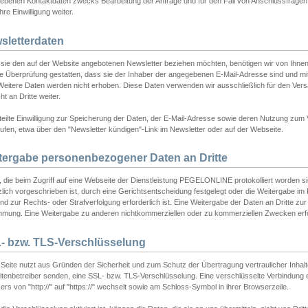
ebenen Kontaktdaten zwecks Bearbeitung der Anfrage und für den Fall von Anschlussfragen b
hre Einwilligung weiter.
sletterdaten
sie den auf der Website angebotenen Newsletter beziehen möchten, benötigen wir von Ihnen
ie Überprüfung gestatten, dass sie der Inhaber der angegebenen E-Mail-Adresse sind und m
 Weitere Daten werden nicht erhoben. Diese Daten verwenden wir ausschließlich für den Ver
cht an Dritte weiter.
teilte Einwilligung zur Speicherung der Daten, der E-Mail-Adresse sowie deren Nutzung zum
ufen, etwa über den "Newsletter kündigen"-Link im Newsletter oder auf der Webseite.
tergabe personenbezogener Daten an Dritte
 die beim Zugriff auf eine Webseite der Dienstleistung PEGELONLINE protokolliert worden sind
lich vorgeschrieben ist, durch eine Gerichtsentscheidung festgelegt oder die Weitergabe im Fa
d zur Rechts- oder Strafverfolgung erforderlich ist. Eine Weitergabe der Daten an Dritte zur 
mmung. Eine Weitergabe zu anderen nichtkommerziellen oder zu kommerziellen Zwecken erfol
- bzw. TLS-Verschlüsselung
Seite nutzt aus Gründen der Sicherheit und zum Schutz der Übertragung vertraulicher Inhalte
eitenbetreiber senden, eine SSL- bzw. TLS-Verschlüsselung. Eine verschlüsselte Verbindung 
rs von "http://" auf "https://" wechselt sowie am Schloss-Symbol in ihrer Browserzeile.