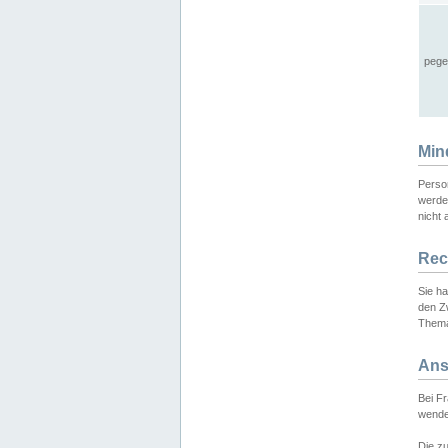
pege
Min
Perso
werde
nicht 
Rec
Sie h
den Z
Thema
Ans
Bei F
wende
Die zu