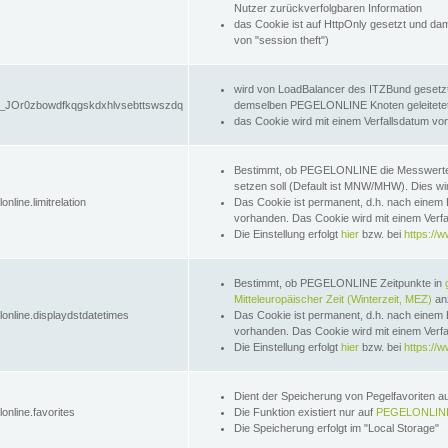
Nutzer zurückverfolgbaren Information
das Cookie ist auf HttpOnly gesetzt und dam
von "session theft")
wird von LoadBalancer des ITZBund gesetzt
JOr0zbowdfkqgskdxhlvsebttswszdq
demselben PEGELONLINE Knoten geleitetet w
das Cookie wird mit einem Verfallsdatum vo
Bestimmt, ob PEGELONLINE die Messwer
setzen soll (Default ist MNW/MHW). Dies wirk
online.limitrelation
Das Cookie ist permanent, d.h. nach einem 
vorhanden. Das Cookie wird mit einem Verfa
Die Einstellung erfolgt
hier
bzw. bei
https://w
Bestimmt, ob PEGELONLINE Zeitpunkte in
Mitteleuropäischer Zeit (Winterzeit, MEZ)
anz
lonline.displaydstdatetimes
Das Cookie ist permanent, d.h. nach einem 
vorhanden. Das Cookie wird mit einem Verfa
Die Einstellung erfolgt
hier
bzw. bei
https://w
Dient der Speicherung von Pegelfavoriten 
online.favorites
Die Funktion existiert nur auf
PEGELONLINE
Die Speicherung erfolgt im "Local Storage"