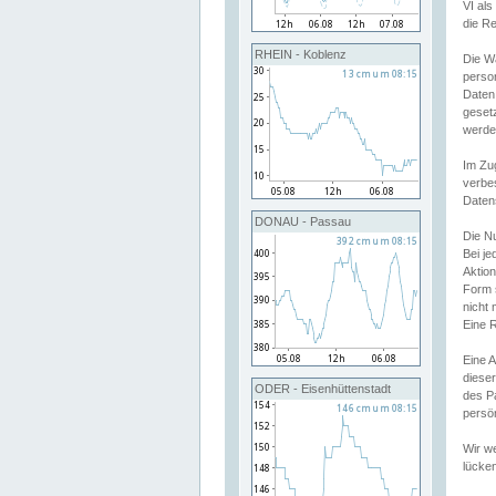
VI al
die R
RHEIN - Koblenz
Die W
perso
Daten
geset
werde
Im Zu
verbe
Daten
DONAU - Passau
Die N
Bei j
Aktion
Form 
nicht 
Eine R
Eine 
dieser
ODER - Eisenhüttenstadt
des P
persön
Wir we
lücken