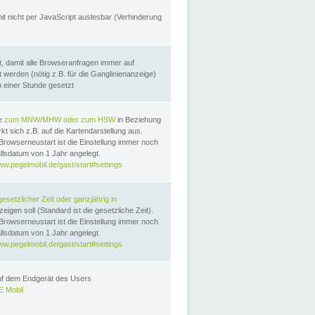
it nicht per JavaScript auslesbar (Verhinderung
, damit alle Browseranfragen immer auf
erden (nötig z.B. für die Ganglinienanzeige)
n einer Stunde gesetzt
te
zum MNW/MHW oder zum HSW
in Beziehung
t sich z.B. auf die Kartendarstellung aus.
Browserneustart ist die Einstellung immer noch
llsdatum von 1 Jahr angelegt.
ww.pegelmobil.de/gast/start#settings
gesetzlicher Zeit oder ganzjährig in
eigen soll (Standard ist die gesetzliche Zeit).
Browserneustart ist die Einstellung immer noch
llsdatum von 1 Jahr angelegt.
ww.pegelmobil.de/gast/start#settings
auf dem Endgerät des Users
 Mobil