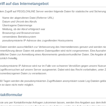
riff auf das Internetangebot
edem Zugriff auf PEGELONLINE Server werden folgende Daten für statistische und Sicherun
Name der abgerufenen Datei (Referrer URL)
Datum und Uhrzeit des Abrufs
Übertragene Datenmenge
Meldung, ob der Abruf erfolgreich war
Browsertyp und Browserversion
verwendetes Betriebssystem
pseudonymisierte IP-Adresse des zugreifenden Hostsystems
 Daten werden ausschließlich zur Verbesserung des Internetdienstes genutzt und werden ni
menführung dieser Daten mit anderen Datenquellen wird nicht vorgenommen. Eine Ausnahme 
äftlicher Daten zur Anmeldung eines Abonnements gewässerkundlicher Daten. Die Angabe die
cklich freiwillig.
seudonymisierte IP-Adresse wird nur im Falle von schweren Verstößen gegen unsere Nutzun
Zugriffsversuchen auf unsere Server ausgewertet. Dabei wird das Recht vorbehalten, unter Z
rsonenbezogenen Daten zu veranlassen.
60 Tagen werden die pseudonymisierten Zugriffsdaten anonymisiert sowie Log-Dateien gelösc
 ist dann nicht mehr möglich.
taktformular
sie uns per Kontaktformular Anfragen zukommen lassen, werden ihre Angaben aus dem Anfrag