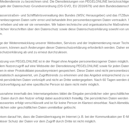
s Mediendienste zu bezeichnen sind. Die Dienstleistungen von PEGELONLINE berücksichtigen
egeln der Datenschutz-Grundverordnung (DS-GVO, EU 2016/679) und dem Bundesdatensc
asserstraßen- und Schifffahrtsverwaltung des Bundes (WSV, Herausgeber) und das ITZBund
nenbezogenen Daten sehr ernst und behandeln ihre personenbezogenen Daten vertraulich. W
 erheben und wie wir sie verwenden. Wir haben technische und organisatorische Maßnahmen g
zlichen Vorschriften über den Datenschutz sowie diese Datenschutzerklärung sowohl von uns
n.
ge der Weiterentwicklung unserer Webseiten, Services und der Implementierung neuer Techn
ssern, können auch Änderungen dieser Datenschutzerklärung erforderlich werden. Daher emp
schutzerklärung ab und zu erneut durchzulesen.
utzung von PEGELONLINE ist in der Regel ohne Angabe personenbezogener Daten möglich.
edem Nutzerzugriff auf eine Webseite der Dienstleistung PEGELONLINE sowie für jeden Dat
en in einer Protokolldatei pseudonymisiert gespeichert. Diese Daten sind nicht personenbez
statistisch ausgewertet, um Zugriffstrends zu erkennen und das Angebot entsprechend zu 
mit persönlichen Daten verknüpft und nicht an Dritte weitergegeben. Nach 60 Tagen werden d
ückverfolgung auf eine spezifische Person ist dann nicht mehr möglich.
Ausnahme innerhalb des Internetangebotes bildet die Eingabe persönlicher oder geschäftlic
 Daten durch den Nutzer erfolgt dabei ausdrücklich freiwillig. Die persönlichen Daten werden
asswortes erfolgt verschlüsselt und ist für keine Person im Klartext einsehbar. Nach Abmel
lichen oder geschäftlichen Daten unmittelbar gelöscht.
isen darauf hin, dass die Datenübertragung im Internet (z.B. bei der Kommunikation per E-Ma
loser Schutz der Daten vor dem Zugriff durch Dritte ist nicht möglich.