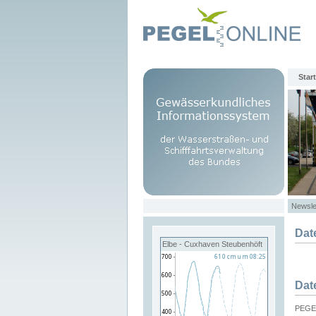
Start
Newsle
Dat
Elbe - Cuxhaven Steubenhöft
Dat
PEGEL