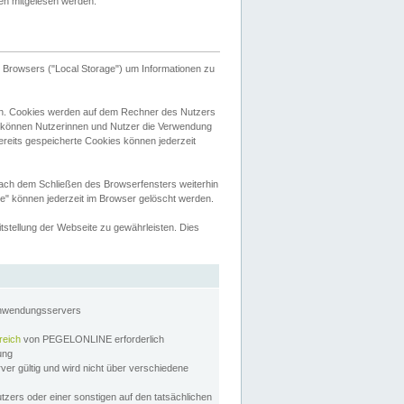
tten mitgelesen werden.
Browsers ("Local Storage") um Informationen zu
n. Cookies werden auf dem Rechner des Nutzers
 können Nutzerinnen und Nutzer die Verwendung
ereits gespeicherte Cookies können jederzeit
nach dem Schließen des Browserfensters weiterhin
e" können jederzeit im Browser gelöscht werden.
stellung der Webseite zu gewährleisten. Dies
Anwendungsservers
reich
von PEGELONLINE erforderlich
zung
rver gültig und wird nicht über verschiedene
utzers oder einer sonstigen auf den tatsächlichen