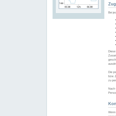
Zug
Bei j
Diese
Zusam
gesch
ausdrü
Die p
bzw. 
zu pe
Nach 
Person
Kon
Wenn 