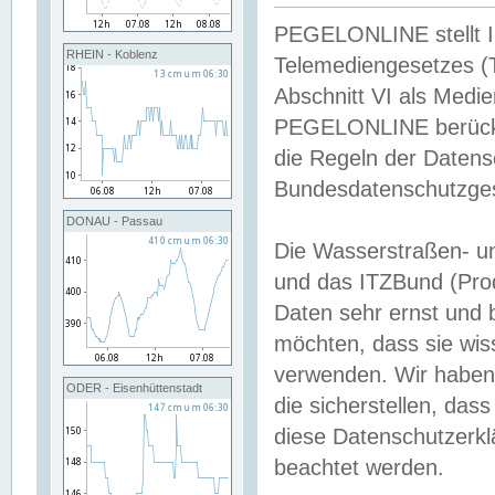
PEGELONLINE stellt Inh
RHEIN - Koblenz
Telemediengesetzes (
Abschnitt VI als Medie
PEGELONLINE berücksi
die Regeln der Date
Bundesdatenschutzge
DONAU - Passau
Die Wasserstraßen- u
und das ITZBund (Pro
Daten sehr ernst und 
möchten, dass sie wis
verwenden. Wir haben
ODER - Eisenhüttenstadt
die sicherstellen, das
diese Datenschutzerkl
beachtet werden.