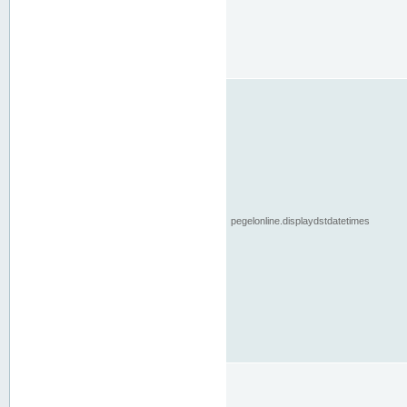
pegelonline.displaydstdatetimes