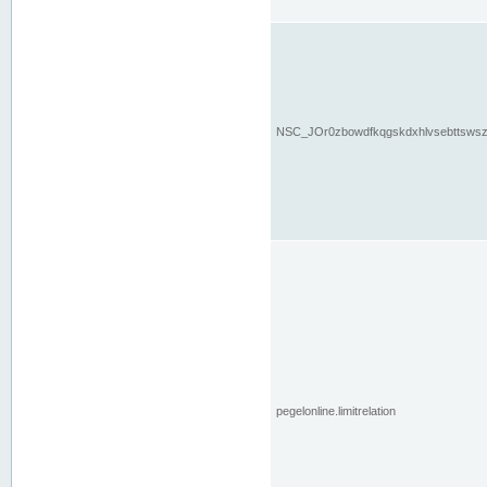
NSC_JOr0zbowdfkqgskdxhlvsebttsws
pegelonline.limitrelation