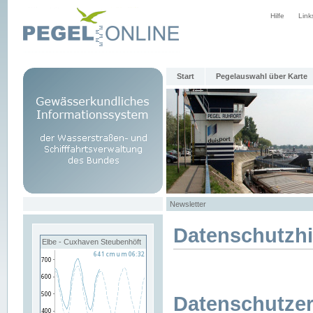
Hilfe
Link
Start
Pegelauswahl über Karte
Newsletter
Datenschutzh
Elbe - Cuxhaven Steubenhöft
Datenschutzer