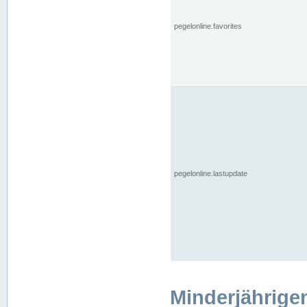
pegelonline.favorites
pegelonline.lastupdate
Minderjährige