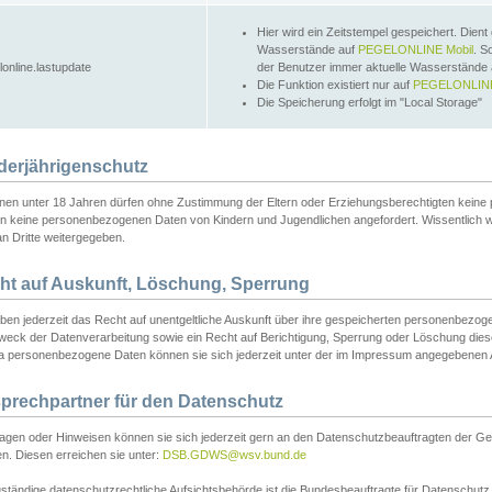
Hier wird ein Zeitstempel gespeichert. Dient
Wasserstände auf
PEGELONLINE Mobil
. S
lonline.lastupdate
der Benutzer immer aktuelle Wasserstände
Die Funktion existiert nur auf
PEGELONLINE
Die Speicherung erfolgt im "Local Storage"
derjährigenschutz
nen unter 18 Jahren dürfen ohne Zustimmung der Eltern oder Erziehungsberechtigten keine
n keine personenbezogenen Daten von Kindern und Jugendlichen angefordert. Wissentlich 
an Dritte weitergegeben.
ht auf Auskunft, Löschung, Sperrung
aben jederzeit das Recht auf unentgeltliche Auskunft über ihre gespeicherten personenbez
weck der Datenverarbeitung sowie ein Recht auf Berichtigung, Sperrung oder Löschung dies
 personenbezogene Daten können sie sich jederzeit unter der im Impressum angegebenen
prechpartner für den Datenschutz
ragen oder Hinweisen können sie sich jederzeit gern an den Datenschutzbeauftragten der Ge
n. Diesen erreichen sie unter:
DSB.GDWS@wsv.bund.de
ständige datenschutzrechtliche Aufsichtsbehörde ist die Bundesbeauftragte für Datenschutz u