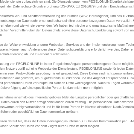
s Mediendienste zu bezeichnen sind. Die Dienstleistungen von PEGELONLINE berücksichtigen
egeln der Datenschutz-Grundverordnung (DS-GVO, EU 2016/679) und dem Bundesdatensc
asserstraßen- und Schifffahrtsverwaltung des Bundes (WSV, Herausgeber) und das ITZBund
nenbezogenen Daten sehr ernst und behandeln ihre personenbezogenen Daten vertraulich. W
 erheben und wie wir sie verwenden. Wir haben technische und organisatorische Maßnahmen g
zlichen Vorschriften über den Datenschutz sowie diese Datenschutzerklärung sowohl von uns
n.
ge der Weiterentwicklung unserer Webseiten, Services und der Implementierung neuer Techn
ssern, können auch Änderungen dieser Datenschutzerklärung erforderlich werden. Daher emp
schutzerklärung ab und zu erneut durchzulesen.
utzung von PEGELONLINE ist in der Regel ohne Angabe personenbezogener Daten möglich.
edem Nutzerzugriff auf eine Webseite der Dienstleistung PEGELONLINE sowie für jeden Dat
en in einer Protokolldatei pseudonymisiert gespeichert. Diese Daten sind nicht personenbez
statistisch ausgewertet, um Zugriffstrends zu erkennen und das Angebot entsprechend zu 
mit persönlichen Daten verknüpft und nicht an Dritte weitergegeben. Nach 60 Tagen werden d
ückverfolgung auf eine spezifische Person ist dann nicht mehr möglich.
Ausnahme innerhalb des Internetangebotes bildet die Eingabe persönlicher oder geschäftlic
 Daten durch den Nutzer erfolgt dabei ausdrücklich freiwillig. Die persönlichen Daten werden
asswortes erfolgt verschlüsselt und ist für keine Person im Klartext einsehbar. Nach Abmel
lichen oder geschäftlichen Daten unmittelbar gelöscht.
isen darauf hin, dass die Datenübertragung im Internet (z.B. bei der Kommunikation per E-Ma
loser Schutz der Daten vor dem Zugriff durch Dritte ist nicht möglich.