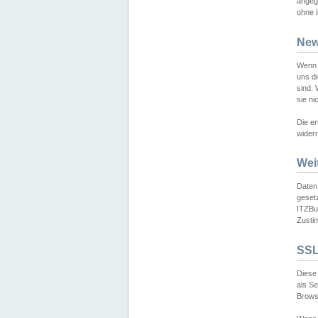
angeg
ohne i
New
Wenn 
uns d
sind.
sie ni
Die er
widerr
Wei
Daten,
gesetz
ITZBun
Zusti
SSL
Diese 
als S
Browse