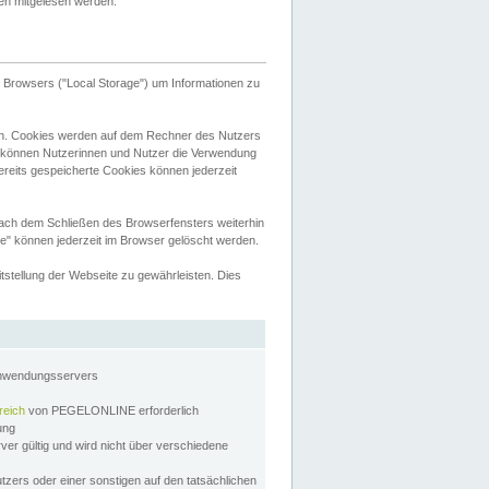
tten mitgelesen werden.
Browsers ("Local Storage") um Informationen zu
n. Cookies werden auf dem Rechner des Nutzers
 können Nutzerinnen und Nutzer die Verwendung
ereits gespeicherte Cookies können jederzeit
nach dem Schließen des Browserfensters weiterhin
e" können jederzeit im Browser gelöscht werden.
stellung der Webseite zu gewährleisten. Dies
Anwendungsservers
reich
von PEGELONLINE erforderlich
zung
rver gültig und wird nicht über verschiedene
utzers oder einer sonstigen auf den tatsächlichen