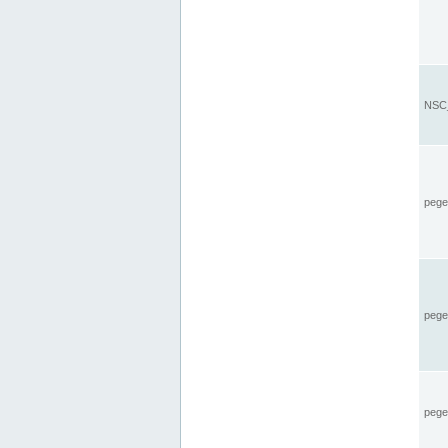
NSC_
pegel
pege
pegel