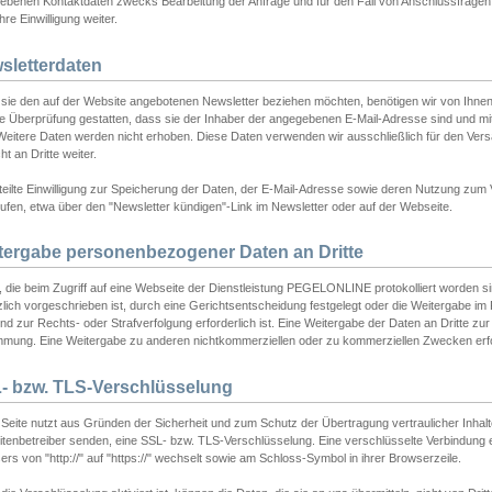
ebenen Kontaktdaten zwecks Bearbeitung der Anfrage und für den Fall von Anschlussfragen b
hre Einwilligung weiter.
sletterdaten
sie den auf der Website angebotenen Newsletter beziehen möchten, benötigen wir von Ihnen
ie Überprüfung gestatten, dass sie der Inhaber der angegebenen E-Mail-Adresse sind und m
 Weitere Daten werden nicht erhoben. Diese Daten verwenden wir ausschließlich für den Ver
cht an Dritte weiter.
teilte Einwilligung zur Speicherung der Daten, der E-Mail-Adresse sowie deren Nutzung zum
ufen, etwa über den "Newsletter kündigen"-Link im Newsletter oder auf der Webseite.
tergabe personenbezogener Daten an Dritte
 die beim Zugriff auf eine Webseite der Dienstleistung PEGELONLINE protokolliert worden sind
lich vorgeschrieben ist, durch eine Gerichtsentscheidung festgelegt oder die Weitergabe im Fa
d zur Rechts- oder Strafverfolgung erforderlich ist. Eine Weitergabe der Daten an Dritte zur 
mmung. Eine Weitergabe zu anderen nichtkommerziellen oder zu kommerziellen Zwecken erfol
- bzw. TLS-Verschlüsselung
Seite nutzt aus Gründen der Sicherheit und zum Schutz der Übertragung vertraulicher Inhalte
eitenbetreiber senden, eine SSL- bzw. TLS-Verschlüsselung. Eine verschlüsselte Verbindung 
rs von "http://" auf "https://" wechselt sowie am Schloss-Symbol in ihrer Browserzeile.