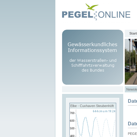
Start
Newsle
Dat
Elbe - Cuxhaven Steubenhöft
Dat
PEGEL