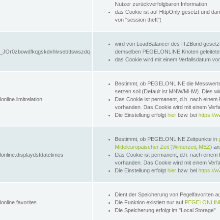
Nutzer zurückverfolgbaren Information
das Cookie ist auf HttpOnly gesetzt und dam
von "session theft")
wird von LoadBalancer des ITZBund gesetzt
JOr0zbowdfkqgskdxhlvsebttswszdq
demselben PEGELONLINE Knoten geleitetet w
das Cookie wird mit einem Verfallsdatum vo
Bestimmt, ob PEGELONLINE die Messwer
setzen soll (Default ist MNW/MHW). Dies wirk
online.limitrelation
Das Cookie ist permanent, d.h. nach einem 
vorhanden. Das Cookie wird mit einem Verfa
Die Einstellung erfolgt
hier
bzw. bei
https://w
Bestimmt, ob PEGELONLINE Zeitpunkte in
Mitteleuropäischer Zeit (Winterzeit, MEZ)
anz
lonline.displaydstdatetimes
Das Cookie ist permanent, d.h. nach einem 
vorhanden. Das Cookie wird mit einem Verfa
Die Einstellung erfolgt
hier
bzw. bei
https://w
Dient der Speicherung von Pegelfavoriten 
online.favorites
Die Funktion existiert nur auf
PEGELONLINE
Die Speicherung erfolgt im "Local Storage"