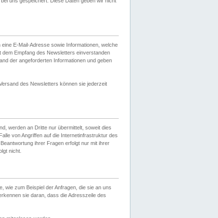
ei uns gespeichert. Diese Daten geben wir nicht
 eine E-Mail-Adresse sowie Informationen, welche
it dem Empfang des Newsletters einverstanden
sand der angeforderten Informationen und geben
 Versand des Newsletters können sie jederzeit
, werden an Dritte nur übermittelt, soweit dies
lle von Angriffen auf die Internetinfrastruktur des
Beantwortung ihrer Fragen erfolgt nur mit ihrer
gt nicht.
, wie zum Beispiel der Anfragen, die sie an uns
erkennen sie daran, dass die Adresszeile des