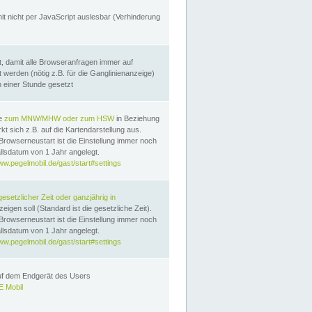
it nicht per JavaScript auslesbar (Verhinderung
, damit alle Browseranfragen immer auf
erden (nötig z.B. für die Ganglinienanzeige)
n einer Stunde gesetzt
te
zum MNW/MHW oder zum HSW
in Beziehung
t sich z.B. auf die Kartendarstellung aus.
Browserneustart ist die Einstellung immer noch
llsdatum von 1 Jahr angelegt.
ww.pegelmobil.de/gast/start#settings
gesetzlicher Zeit oder ganzjährig in
eigen soll (Standard ist die gesetzliche Zeit).
Browserneustart ist die Einstellung immer noch
llsdatum von 1 Jahr angelegt.
ww.pegelmobil.de/gast/start#settings
auf dem Endgerät des Users
 Mobil