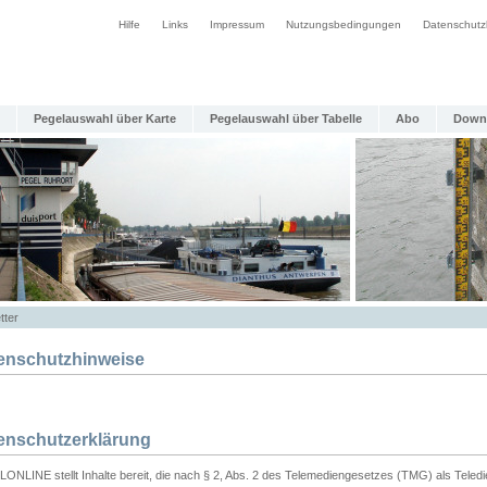
Hilfe
Links
Impressum
Nutzungsbedingungen
Datenschutz
Pegelauswahl über Karte
Pegelauswahl über Tabelle
Abo
Down
tter
enschutzhinweise
enschutzerklärung
ONLINE stellt Inhalte bereit, die nach § 2, Abs. 2 des Telemediengesetzes (TMG) als Teled