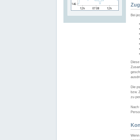
Zug
Bei j
Diese
Zusam
gesch
ausdrü
Die p
bzw. 
zu pe
Nach 
Person
Kon
Wenn 