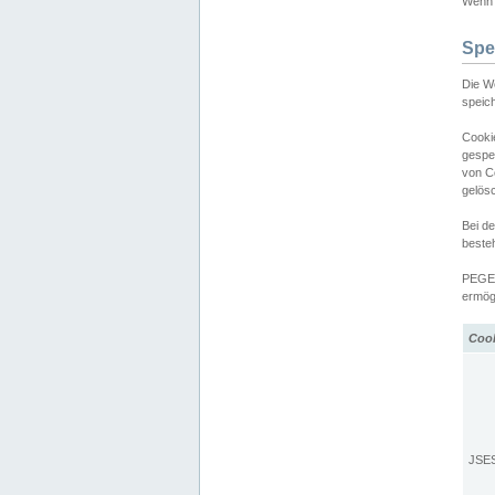
Wenn d
Spe
Die W
speic
Cooki
gespe
von C
gelös
Bei d
beste
PEGEL
ermögl
Coo
JSE