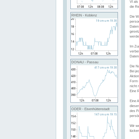
VI al
die R
RHEIN - Koblenz
Die W
perso
Daten
geset
werde
Im Zu
verbe
Daten
DONAU - Passau
Die N
Bei j
Aktion
Form 
nicht 
Eine R
Eine 
dieser
ODER - Eisenhüttenstadt
des P
persön
Wir we
lücken