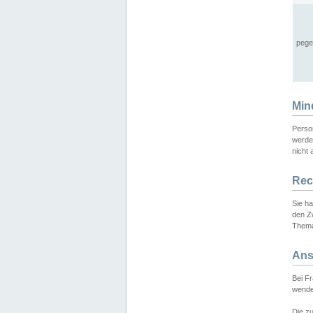
pege
Min
Perso
werde
nicht 
Rec
Sie h
den Z
Thema
Ans
Bei F
wende
Die zu