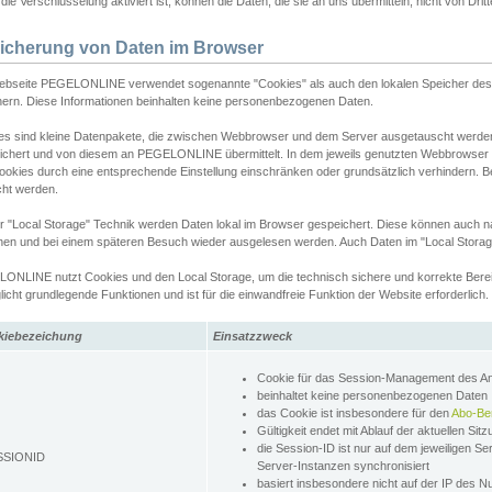
ie Verschlüsselung aktiviert ist, können die Daten, die sie an uns übermitteln, nicht von Dri
icherung von Daten im Browser
ebseite PEGELONLINE verwendet sogenannte "Cookies" als auch den lokalen Speicher des 
hern. Diese Informationen beinhalten keine personenbezogenen Daten.
es sind kleine Datenpakete, die zwischen Webbrowser und dem Server ausgetauscht werde
ichert und von diesem an PEGELONLINE übermittelt. In dem jeweils genutzten Webbrowser
ookies durch eine entsprechende Einstellung einschränken oder grundsätzlich verhindern. B
cht werden.
er "Local Storage" Technik werden Daten lokal im Browser gespeichert. Diese können auch 
hen und bei einem späteren Besuch wieder ausgelesen werden. Auch Daten im "Local Storag
ONLINE nutzt Cookies und den Local Storage, um die technisch sichere und korrekte Bereit
icht grundlegende Funktionen und ist für die einwandfreie Funktion der Website erforderlich.
kiebezeichung
Einsatzzweck
Cookie für das Session-Management des 
beinhaltet keine personenbezogenen Daten
das Cookie ist insbesondere für den
Abo-Be
Gültigkeit endet mit Ablauf der aktuellen Sit
die Session-ID ist nur auf dem jeweiligen Se
SSIONID
Server-Instanzen synchronisiert
basiert insbesondere nicht auf der IP des N