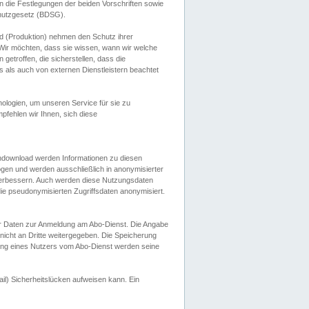
 die Festlegungen der beiden Vorschriften sowie
hutzgesetz (BDSG).
 (Produktion) nehmen den Schutz ihrer
ir möchten, dass sie wissen, wann wir welche
etroffen, die sicherstellen, dass die
 als auch von externen Dienstleistern beachtet
ologien, um unseren Service für sie zu
fehlen wir Ihnen, sich diese
endownload werden Informationen zu diesen
ogen und werden ausschließlich in anonymisierter
verbessern. Auch werden diese Nutzungsdaten
ie pseudonymisierten Zugriffsdaten anonymisiert.
her Daten zur Anmeldung am Abo-Dienst. Die Angabe
 nicht an Dritte weitergegeben. Die Speicherung
dung eines Nutzers vom Abo-Dienst werden seine
il) Sicherheitslücken aufweisen kann. Ein