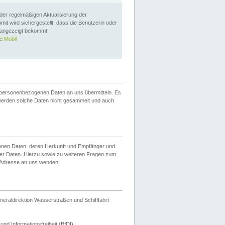
 der regelmäßigen Aktualisierung der
omit wird sichergestellt, dass die Benutzerin oder
 angezeigt bekommt.
 Mobil
 personenbezogenen Daten an uns übermitteln. Es
werden solche Daten nicht gesammelt und auch
ogenen Daten, deren Herkunft und Empfänger und
er Daten. Hierzu sowie zu weiteren Fragen zum
 Adresse an uns wenden.
neraldirektion Wasserstraßen und Schifffahrt
nd Informationsfreiheit (BfDI).