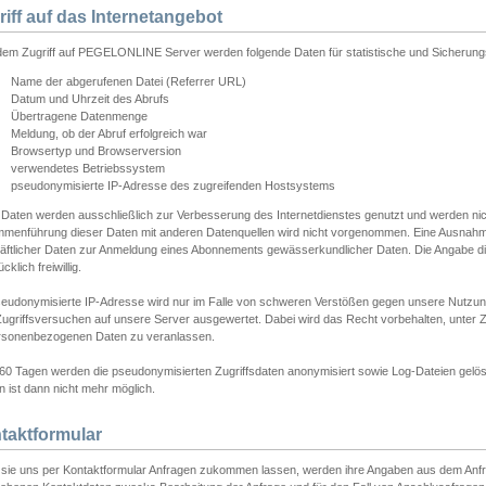
riff auf das Internetangebot
edem Zugriff auf PEGELONLINE Server werden folgende Daten für statistische und Sicherun
Name der abgerufenen Datei (Referrer URL)
Datum und Uhrzeit des Abrufs
Übertragene Datenmenge
Meldung, ob der Abruf erfolgreich war
Browsertyp und Browserversion
verwendetes Betriebssystem
pseudonymisierte IP-Adresse des zugreifenden Hostsystems
 Daten werden ausschließlich zur Verbesserung des Internetdienstes genutzt und werden ni
menführung dieser Daten mit anderen Datenquellen wird nicht vorgenommen. Eine Ausnahme 
äftlicher Daten zur Anmeldung eines Abonnements gewässerkundlicher Daten. Die Angabe die
cklich freiwillig.
seudonymisierte IP-Adresse wird nur im Falle von schweren Verstößen gegen unsere Nutzun
Zugriffsversuchen auf unsere Server ausgewertet. Dabei wird das Recht vorbehalten, unter Z
rsonenbezogenen Daten zu veranlassen.
60 Tagen werden die pseudonymisierten Zugriffsdaten anonymisiert sowie Log-Dateien gelösc
 ist dann nicht mehr möglich.
taktformular
sie uns per Kontaktformular Anfragen zukommen lassen, werden ihre Angaben aus dem Anfrag